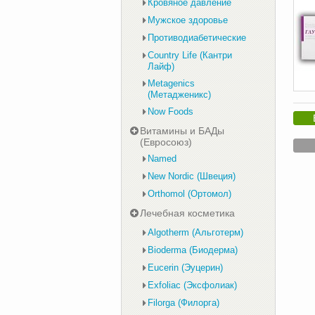
Кровяное давление
Мужское здоровье
Противодиабетические
Country Life (Кантри
Лайф)
Metagenics
(Метадженикс)
Now Foods
Витамины и БАДы
(Евросоюз)
Named
New Nordic (Швеция)
Orthomol (Ортомол)
Лечебная косметика
Algotherm (Альготерм)
Bioderma (Биодерма)
Eucerin (Эуцерин)
Exfoliac (Эксфолиак)
Filorga (Филорга)