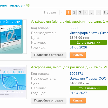
дено товаров -
43
Первая
«
1
2
3
4
5
»
П
Альфарекин (alpharekin), лиофил. пор. д/ин. 1
ЧШИЙ ВЫБОР
Код товара:
68836
Производитель:
Интерфармбиотек (Укр
Цена:
1346,00 грн
Наличие:
Есть в наличии
Годен до:
01.05.2026
Подробнее о товаре
Купить
Альфорекин, лиоф. для раствора д/ин. 3млн 
Код товара:
1009371
Производитель:
Валартин Фарма, ООО, 
Цена:
3430,00 грн
Наличие:
Есть в наличии
Годен до:
01.04.2027
Подробнее о товаре
Купить