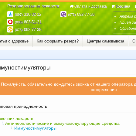
Резервирование лекарств:
Оплата и доставка
Корзина
310-32-12
092-77-38
(097)
(073)
Аптека 
803-51-21
(095)
Прием за
Обработк
092-77-38
(073)
атьи о здоровье
Как оформить резерв?
Центры самовывоза
О
муностимуляторы
Пожалуйста, обязательно дождитесь звонка от нашего оператора 
оформления.
повая принадлежность
вочник лекарств
Антинеопластические и иммуномодулирующие средства
Иммуностимуляторы