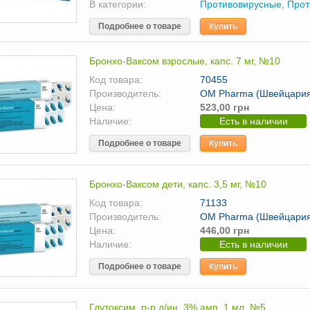
В категории:
Противовирусные
,
Прот
Подробнее о товаре
Купить
Бронхо-Ваксом взрослые, капс. 7 мг, №10
Код товара:
70455
Производитель:
OM Pharma (Швейцари
Цена:
523,00 грн
Наличие:
Есть в наличии
Подробнее о товаре
Купить
Бронхо-Ваксом дети, капс. 3,5 мг, №10
Код товара:
71133
Производитель:
OM Pharma (Швейцари
Цена:
446,00 грн
Наличие:
Есть в наличии
Подробнее о товаре
Купить
Глутоксим, р-р д/ин. 3% амп. 1 мл, №5