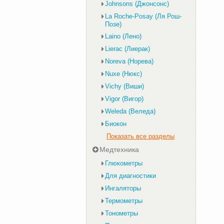
Johnsons (Джонсонс)
La Roche-Posay (Ля Рош-
Позе)
Laino (Лено)
Lierac (Лиерак)
Noreva (Норева)
Nuxe (Нюкс)
Vichy (Виши)
Vigor (Вигор)
Weleda (Веледа)
Биокон
Показать все разделы
Медтехника
Глюкометры
Для диагностики
Ингаляторы
Термометры
Тонометры