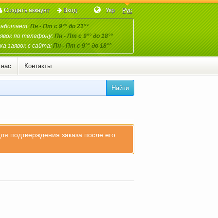
Создать аккаунт
Вход
Укр
Рус
работает:
Пн - Пт с 9°° до 21°°
явок по телефону:
Пн - Пт с 9°° до 18°°
а заявок с сайта:
Пн - Пт с 9°° до 18°°
 нас
Контакты
Найти
для подтверждения заказа после его