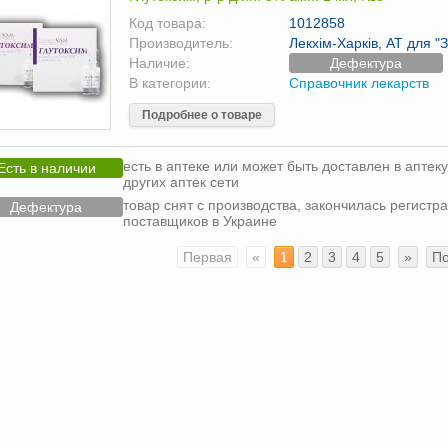
Код товара:
1012858
Производитель:
Лекхім-Харків, АТ для "
Наличие:
Дефектура
В категории:
Справочник лекарств
Подробнее о товаре
есть в аптеке или может быть доставлен в аптеку
Есть в наличии
других аптек сети
товар снят с производства, закончилась регистра
Дефектура
поставщиков в Украине
Первая
«
1
2
3
4
5
»
П