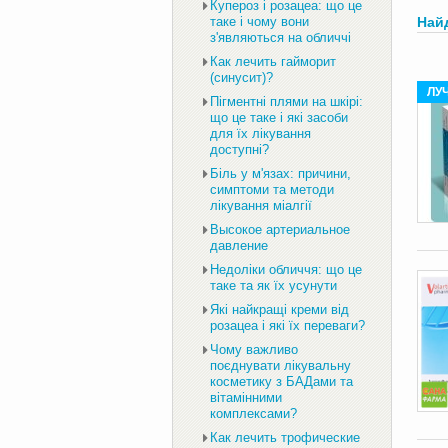
Купероз і розацеа: що це
таке і чому вони
Най
з'являються на обличчі
Как лечить гайморит
(синусит)?
ЛУ
Пігментні плями на шкірі:
що це таке і які засоби
для їх лікування
доступні?
Біль у м'язах: причини,
симптоми та методи
лікування міалгії
Высокое артериальное
давление
Недоліки обличчя: що це
таке та як їх усунути
Які найкращі креми від
розацеа і які їх переваги?
Чому важливо
поєднувати лікувальну
косметику з БАДами та
вітамінними
комплексами?
Как лечить трофические