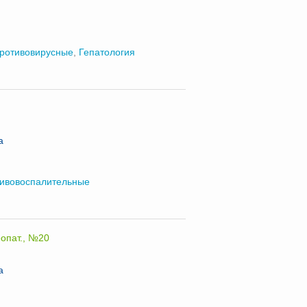
ротивовирусные
,
Гепатология
а
ивовоспалительные
еопат., №20
а