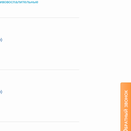
ивовоспалительные
я)
я)