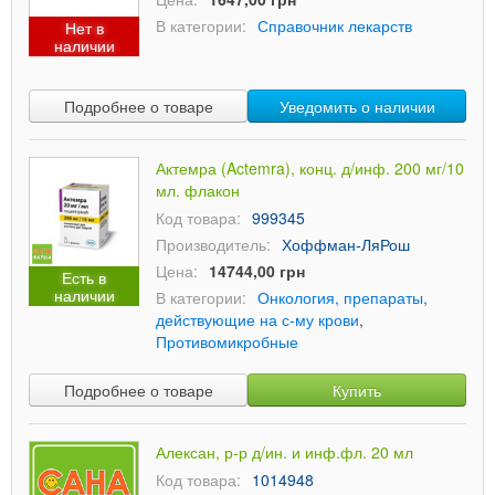
В категории:
Справочник лекарств
Нет в
наличии
Подробнее о товаре
Уведомить о наличии
Актемра (Actemra), конц. д/инф. 200 мг/10
мл. флакон
Код товара:
999345
Производитель:
Хоффман-ЛяРош
Цена:
14744,00 грн
Есть в
наличии
В категории:
Онкология, препараты,
действующие на с-му крови
,
Противомикробные
Подробнее о товаре
Купить
Алексан, р-р д/ин. и инф.фл. 20 мл
Код товара:
1014948