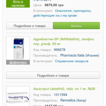
Есть в
Цена:
9875,00 грн
наличии
В категории:
Онкология, препараты,
действующие на с-му крови
Подробнее о товаре
Купить
Адрибластин БР (Adriblastina), лиофил.
пор. д/инф. 50 мг
Код товара:
999278
Производитель:
Pharmacia Italia (Италия)
В категории:
Справочник лекарств
Дефектура
Подробнее о товаре
Аксастрол (axastrol), табл. по 1 мг, №28
Код товара:
1011594
Производитель:
Remedica (Кипр)
Цена:
1647,00 грн