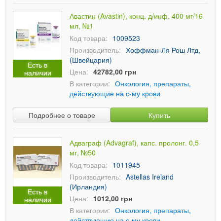
Авастин (Avastin), конц. д/инф. 400 мг/16
мл, №1
Код товара:
1009523
Производитель:
Хоффман-Ля Рош Лтд,
(Швейцария)
Есть в
Цена:
42782,00 грн
наличии
В категории:
Онкология, препараты,
действующие на с-му крови
Подробнее о товаре
Купить
Адваграф (Advagraf), капс. пролонг. 0,5
мг, №50
Код товара:
1011945
Производитель:
Astellas Ireland
(Ирландия)
Есть в
Цена:
1012,00 грн
наличии
В категории:
Онкология, препараты,
действующие на с-му крови