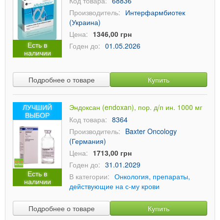
Код товара:
68836
Производитель:
Интерфармбиотек
(Украина)
Цена:
1346,00 грн
Есть в
Годен до:
01.05.2026
наличии
Подробнее о товаре
Купить
ЛУЧШИЙ
Эндоксан (endoxan), пор. д/п ин. 1000 мг
ВЫБОР
Код товара:
8364
Производитель:
Baxter Oncology
(Германия)
Цена:
1713,00 грн
Годен до:
31.01.2029
Есть в
В категории:
Онкология, препараты,
наличии
действующие на с-му крови
Подробнее о товаре
Купить