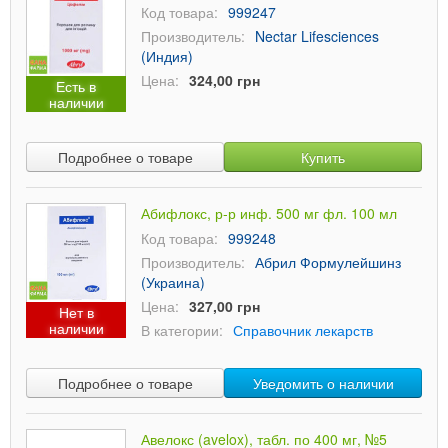
Код товара:
999247
Производитель:
Nectar Lifesciences
(Индия)
Цена:
324,00 грн
Есть в
наличии
Подробнее о товаре
Купить
Абифлокс, р-р инф. 500 мг фл. 100 мл
Код товара:
999248
Производитель:
Абрил Формулейшинз
(Украина)
Цена:
327,00 грн
Нет в
наличии
В категории:
Справочник лекарств
Подробнее о товаре
Уведомить о наличии
Авелокс (avelox), табл. по 400 мг, №5