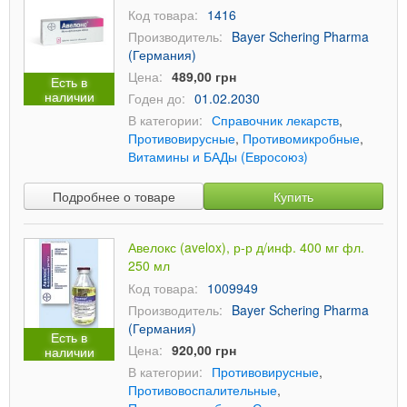
Код товара:
1416
Производитель:
Bayer Schering Pharma
(Германия)
Цена:
489,00 грн
Есть в
наличии
Годен до:
01.02.2030
В категории:
Справочник лекарств
,
Противовирусные
,
Противомикробные
,
Витамины и БАДы (Евросоюз)
Подробнее о товаре
Купить
Авелокс (avelox), р-р д/инф. 400 мг фл.
250 мл
Код товара:
1009949
Производитель:
Bayer Schering Pharma
(Германия)
Есть в
Цена:
920,00 грн
наличии
В категории:
Противовирусные
,
Противовоспалительные
,