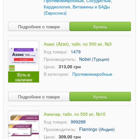
Противомикробные
,
Сосудистые
,
Кардиология
,
Витамины и БАДы
(Евросоюз)
Подробнее о товаре
Купить
Азакс (Azax), табл. по 500 мг, №3
Код товара:
1479
Производитель:
Nobel (Турция)
Цена:
313,00 грн
В категории:
Противомикробные
Есть в
наличии
Подробнее о товаре
Купить
Азиклар, табл. по 500 мг, №10
Код товара:
999288
Производитель:
Flamingo (Индия)
Цена:
309,00 грн