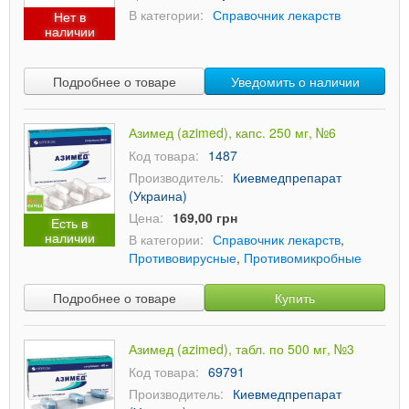
В категории:
Справочник лекарств
Нет в
наличии
Подробнее о товаре
Уведомить о наличии
Азимед (azimed), капс. 250 мг, №6
Код товара:
1487
Производитель:
Киевмедпрепарат
(Украина)
Цена:
169,00 грн
Есть в
наличии
В категории:
Справочник лекарств
,
Противовирусные
,
Противомикробные
Подробнее о товаре
Купить
Азимед (azimed), табл. по 500 мг, №3
Код товара:
69791
Производитель:
Киевмедпрепарат