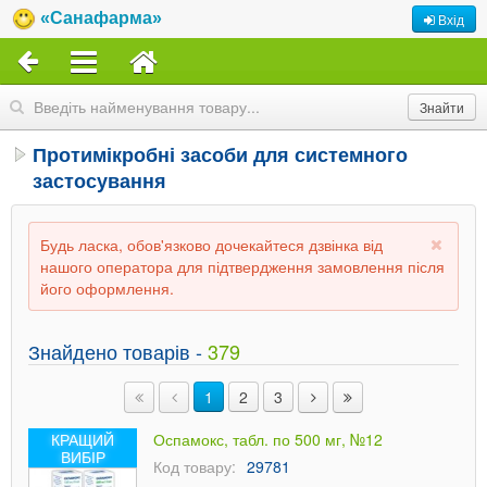
«Санафарма»
Вхід
Протимікробні засоби для системного
застосування
Будь ласка, обов'язково дочекайтеся дзвінка від
нашого оператора для підтвердження замовлення після
його оформлення.
Знайдено товарів -
379
1
2
3
КРАЩИЙ
Оспамокс, табл. по 500 мг, №12
ВИБІР
Код товару:
29781