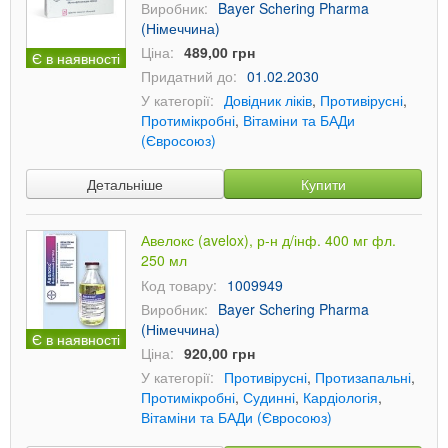
Виробник:
Bayer Schering Pharma
(Німеччина)
Ціна:
489,00 грн
Є в наявності
Придатний до:
01.02.2030
У категорії:
Довідник ліків
,
Противірусні
,
Протимікробні
,
Вітаміни та БАДи
(Євросоюз)
Детальніше
Купити
Авелокс (avelox), р-н д/інф. 400 мг фл.
250 мл
Код товару:
1009949
Виробник:
Bayer Schering Pharma
(Німеччина)
Є в наявності
Ціна:
920,00 грн
У категорії:
Противірусні
,
Протизапальні
,
Протимікробні
,
Судинні
,
Кардіологія
,
Вітаміни та БАДи (Євросоюз)