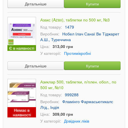
Детальніше
Купити
Азакс (Azax), таблетки по 500 мг, №3
Код товару:
1479
Виробник:
Нобел Ілач Санаї Ве Тіджарет
А.Ш., Туреччина
Ціна:
313,00 грн
Є в наявності
У категорії:
Протимікробні
Детальніше
Купити
Азиклар 500, таблетки, п/плен. обол., по
500 мг, №10
Код товару:
999288
Виробник:
Фламінго Фармасьютикалс
Лтд., Індія
Немає в
Ціна:
309,00 грн
наявності
У категорії:
Довідник ліків