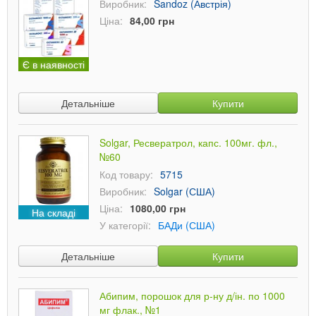
Виробник:
Sandoz (Австрія)
Ціна:
84,00 грн
Є в наявності
Детальніше
Купити
Solgar, Ресвератрол, капс. 100мг. фл.,
№60
Код товару:
5715
Виробник:
Solgar (США)
Ціна:
1080,00 грн
На складі
У категорії:
БАДи (США)
Детальніше
Купити
Абипим, порошок для р-ну д/ін. по 1000
мг флак., №1