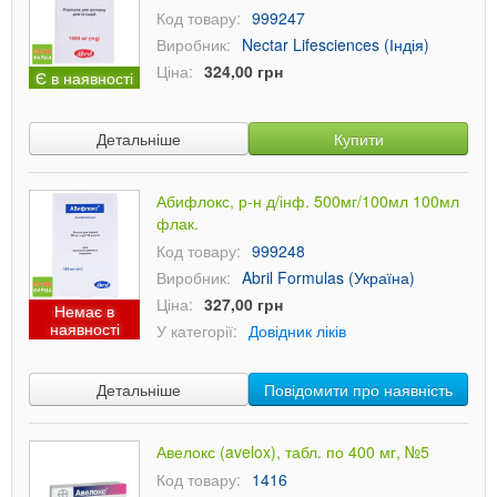
Код товару:
999247
Виробник:
Nectar Lifesciences (Індія)
Ціна:
324,00 грн
Є в наявності
Детальніше
Купити
Абифлокс, р-н д/інф. 500мг/100мл 100мл
флак.
Код товару:
999248
Виробник:
Abril Formulas (Україна)
Ціна:
327,00 грн
Немає в
наявності
У категорії:
Довідник ліків
Детальніше
Повідомити про наявність
Авелокс (avelox), табл. по 400 мг, №5
Код товару:
1416