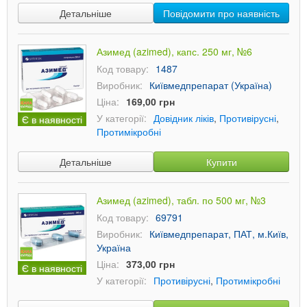
Детальніше
Повідомити про наявність
Азимед (azimed), капс. 250 мг, №6
Код товару:
1487
Виробник:
Київмедпрепарат (Україна)
Ціна:
169,00 грн
У категорії:
Довідник ліків
,
Противірусні
,
Є в наявності
Протимікробні
Детальніше
Купити
Азимед (azimed), табл. по 500 мг, №3
Код товару:
69791
Виробник:
Київмедпрепарат, ПАТ, м.Київ,
Україна
Ціна:
373,00 грн
Є в наявності
У категорії:
Противірусні
,
Протимікробні