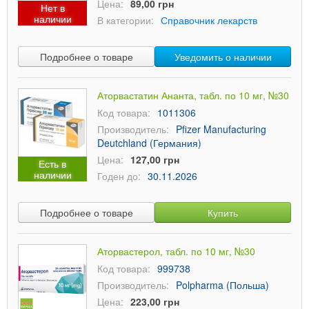
Цена:
89,00 грн
Нет в
наличии
В категории:
Справочник лекарств
Подробнее о товаре
Уведомить о наличии
Аторвастатин Ананта, табл. по 10 мг, №30
Код товара:
1011306
Производитель:
Pfizer Manufacturing
Deutchland (Германия)
Цена:
127,00 грн
Есть в
наличии
Годен до:
30.11.2026
Подробнее о товаре
Купить
Аторвастерол, табл. по 10 мг, №30
Код товара:
999738
Производитель:
Polpharma (Польша)
Цена:
223,00 грн