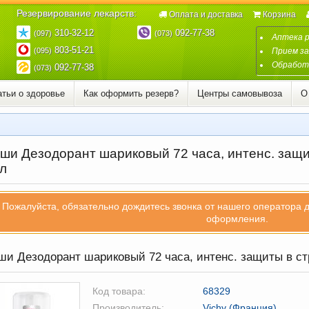
Резервирование лекарств:
Оплата и доставка
Корзина
310-32-12
092-77-38
(097)
(073)
Аптека 
803-51-21
(095)
Прием за
Обработк
092-77-38
(073)
атьи о здоровье
Как оформить резерв?
Центры самовывоза
О
ши Дезодорант шариковый 72 часа, интенс. защи
л
Пожалуйста, обязательно дождитесь звонка от нашего оператора 
оформления.
и Дезодорант шариковый 72 часа, интенс. защиты в с
Код товара:
68329
Производитель:
Vichy (Франция)