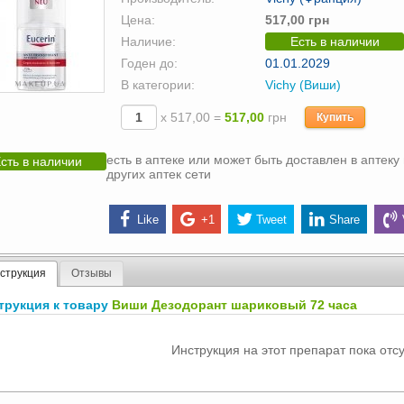
Цена:
517,00 грн
Наличие:
Есть в наличии
Годен до:
01.01.2029
В категории:
Vichy (Виши)
х 517,00 =
517,00
грн
Купить
есть в аптеке или может быть доставлен в аптеку 
сть в наличии
других аптек сети
Like
+1
Tweet
Share
струкция
Отзывы
трукция к товару
Виши Дезодорант шариковый 72 часа
Инструкция на этот препарат пока отсу