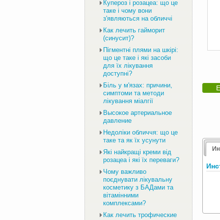
Купероз і розацеа: що це
таке і чому вони
з'являються на обличчі
Как лечить гайморит
(синусит)?
Пігментні плями на шкірі:
що це таке і які засоби
для їх лікування
доступні?
Біль у м'язах: причини,
Е
симптоми та методи
лікування міалгії
Высокое артериальное
давление
Недоліки обличчя: що це
таке та як їх усунути
Ин
Які найкращі креми від
розацеа і які їх переваги?
Инс
Чому важливо
поєднувати лікувальну
косметику з БАДами та
вітамінними
комплексами?
Как лечить трофические