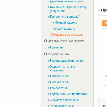
(диабетические) язвы?
Как лечить грибок в паху
Пр
у мужчин?
Как лечить кашель?
Мокрый кашель
К
Сухой кашель
Показать все разделы
Итальянская косметика
Премиум
Медикаменты
Противодиабетические
Ушные и глазные
средства
Гепатология
Гинекология
с
Гомеопатия
Гормональные препараты
Дерматологические
На 
Успокоительные