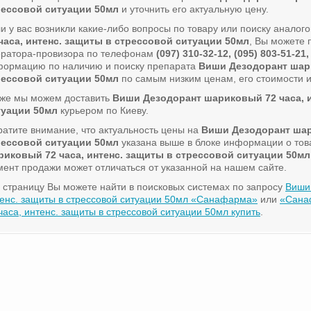
рессовой ситуации 50мл
и уточнить его актуальную цену.
и у вас возникли какие-либо вопросы по товару или поиску аналог
часа, интенс. защиты в стрессовой ситуации 50мл
, Вы можете 
ератора-провизора по телефонам
(097) 310-32-12, (095) 803-51-21,
формацию по наличию и поиску препарата
Виши Дезодорант шари
рессовой ситуации 50мл
по самым низким ценам, его стоимости и
кже мы можем доставить
Виши Дезодорант шариковый 72 часа, и
туации 50мл
курьером по Киеву.
атите внимание, что актуальность цены на
Виши Дезодорант шар
рессовой ситуации 50мл
указана выше в блоке информации о тов
риковый 72 часа, интенс. защиты в стрессовой ситуации 50мл
ент продажи может отличаться от указанной на нашем сайте.
 страницу Вы можете найти в поисковых системах по запросу
Виши
енс. защиты в стрессовой ситуации 50мл «Санафарма»
или
«Сана
часа, интенс. защиты в стрессовой ситуации 50мл купить
.