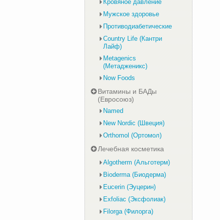
Кровяное давление
Мужское здоровье
Противодиабетические
Country Life (Кантри
Лайф)
Metagenics
(Метадженикс)
Now Foods
Витамины и БАДы
(Евросоюз)
Named
New Nordic (Швеция)
Orthomol (Ортомол)
Лечебная косметика
Algotherm (Альготерм)
Bioderma (Биодерма)
Eucerin (Эуцерин)
Exfoliac (Эксфолиак)
Filorga (Филорга)