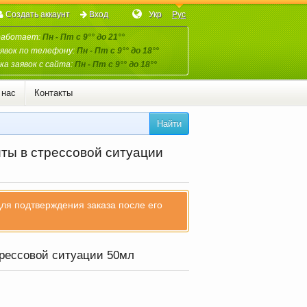
Создать аккаунт
Вход
Укр
Рус
работает:
Пн - Пт с 9°° до 21°°
явок по телефону:
Пн - Пт с 9°° до 18°°
а заявок с сайта:
Пн - Пт с 9°° до 18°°
 нас
Контакты
Найти
ты в стрессовой ситуации
для подтверждения заказа после его
трессовой ситуации 50мл