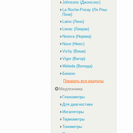
Johnsons (Джонсонс)
La Roche-Posay (Ля Рош-
Позе)
Laino (Лено)
Lierac (Лиерак)
Noreva (Норева)
Nuxe (Нюкс)
Vichy (Виши)
Vigor (Вигор)
Weleda (Веледа)
Биокон
Показать все разделы
Медтехника
Глюкометры
Для диагностики
Ингаляторы
Термометры
Тонометры