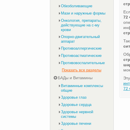
ст
Обезболивающие
Есл
Мази и наружные формы
72 
Онкология, препараты,
оп
действующие на с-му
ин
крови
ст
Опорно-двигательный
Та
аппарат
си
Противоаллергические
Обр
Противоастматические
ст
Противовоспалительные
ша
мом
Показать все разделы
БАДы и Витамины
Эту
инт
Витаминные комплексы
72 
общие
Здоровье глаз
Здоровье сердца
Здоровье нервной
системы
Здоровье печени