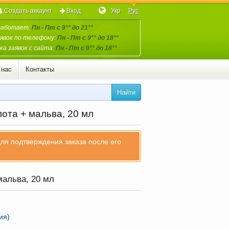
Создать аккаунт
Вход
Укр
Рус
работает:
Пн - Пт с 9°° до 21°°
явок по телефону:
Пн - Пт с 9°° до 18°°
а заявок с сайта:
Пн - Пт с 9°° до 18°°
 нас
Контакты
Найти
ота + мальва, 20 мл
для подтверждения заказа после его
альва, 20 мл
ия)