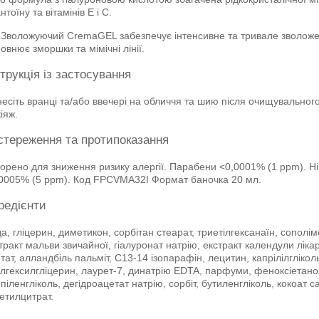
нтоїну та вітамінів Е і С.
 Зволожуючий CremaGEL забезпечує інтенсивне та тривале зволожен
овнює зморшки та мімічні лінії.
струкція із застосування
есіть вранці та/або ввечері на обличчя та шию після очищувального
іяж.
стереження та протипоказання
орено для зниження ризику алергії. Парабени <0,0001% (1 ppm). Н
0005% (5 ppm). Код FPCVMA32I Формат баночка 20 мл.
гредієнти
а, гліцерин, диметикон, сорбітан стеарат, триетілгексанаїн, сопол
тракт мальви звичайної, гіалуронат натрію, екстракт календули ліка
тат, алландбіль пальміт, C13-14 ізопарафін, лецитин, капрілілгліко
лгексилгліцерин, лаурет-7, динатрію EDTA, парфуми, феноксіетано
піленгліколь, дегідроацетат натрію, сорбіт, бутиленгліколь, кокоат 
етилцитрат.