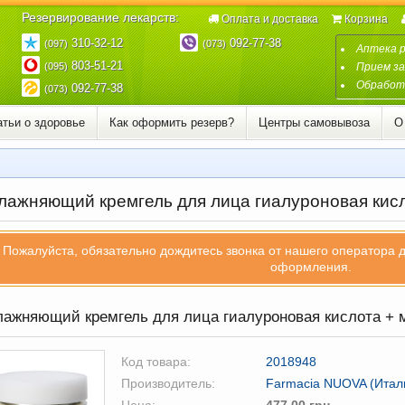
Резервирование лекарств:
Оплата и доставка
Корзина
310-32-12
092-77-38
(097)
(073)
Аптека 
803-51-21
(095)
Прием за
Обработк
092-77-38
(073)
атьи о здоровье
Как оформить резерв?
Центры самовывоза
О
лажняющий кремгель для лица гиалуроновая кисл
Пожалуйста, обязательно дождитесь звонка от нашего оператора 
оформления.
ажняющий кремгель для лица гиалуроновая кислота + м
Код товара:
2018948
Производитель:
Farmacia NUOVA (Итал