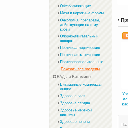
Обезболивающие
Мази и наружные формы
Пр
Онкология, препараты,
действующие на с-му
крови
К
Опорно-двигательный
аппарат
Противоаллергические
Противоастматические
Противовоспалительные
Показать все разделы
БАДы и Витамины
Витаминные комплексы
общие
Ув
Здоровье глаз
дл
Здоровье сердца
кис
Здоровье нервной
системы
Здоровье печени
На 