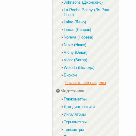
Johnsons (Джонсонс)
La Roche-Posay (Ля Рош-
Позе)
Laino (Лено)
Lierac (Лиерак)
Noreva (Норева)
Nuxe (Нюкс)
Vichy (Виши)
Vigor (Вигор)
Weleda (Веледа)
Биокон
Показать все разделы
Медтехника
Глюкометры
Для диагностики
Ингаляторы
Термометры
Тонометры