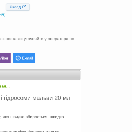
Склад
ия)
ок поставки уточняйте у оператора по
Viber
E-mail
ая...
і гідросоми мальви 20 мл
, яка швидко вбирається, швидко
ікроемульсією гідросом мальви,