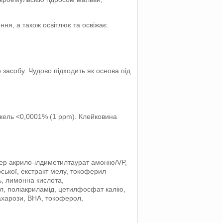
ня, а також освітлює та освіжає.
 засобу. Чудово підходить як основа під
ікель <0,0001% (1 ppm). Клейковина
імер акрило-ілдиметилтаурат амонію/VP,
рської, екстракт мелу, токоферил
ль, лимонна кислота,
л, поліакриламід, цетилфосфат калію,
сахарози, BHA, токоферол,