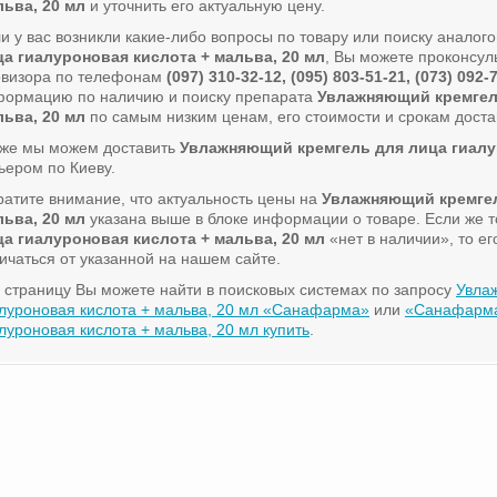
льва, 20 мл
и уточнить его актуальную цену.
и у вас возникли какие-либо вопросы по товару или поиску аналог
ца гиалуроновая кислота + мальва, 20 мл
, Вы можете проконсул
овизора по телефонам
(097) 310-32-12, (095) 803-51-21, (073) 092-
формацию по наличию и поиску препарата
Увлажняющий кремгель
льва, 20 мл
по самым низким ценам, его стоимости и срокам доста
кже мы можем доставить
Увлажняющий кремгель для лица гиалур
ьером по Киеву.
атите внимание, что актуальность цены на
Увлажняющий кремгел
льва, 20 мл
указана выше в блоке информации о товаре. Если же 
ца гиалуроновая кислота + мальва, 20 мл
«нет в наличии», то е
ичаться от указанной на нашем сайте.
 страницу Вы можете найти в поисковых системах по запросу
Увла
луроновая кислота + мальва, 20 мл «Санафарма»
или
«Санафарма
луроновая кислота + мальва, 20 мл купить
.