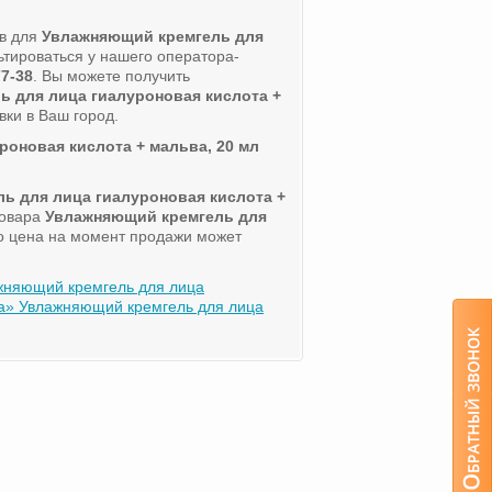
ов для
Увлажняющий кремгель для
ьтироваться у нашего оператора-
77-38
. Вы можете получить
 для лица гиалуроновая кислота +
вки в Ваш город.
оновая кислота + мальва, 20 мл
ь для лица гиалуроновая кислота +
товара
Увлажняющий кремгель для
го цена на момент продажи может
жняющий кремгель для лица
» Увлажняющий кремгель для лица