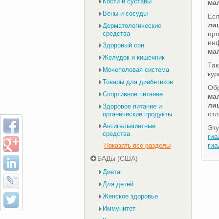
Кости и суставы
ма
Вены и сосуды
Есл
ли
Дерматологические
средства
пр
ин
Здоровый сон
ма
Желудок и кишечник
Та
Мочеполовая система
кур
Товары для диабетиков
Обр
Спортивное питание
ма
ли
Здоровое питание и
отл
органические продукты
Антигельминтные
Эту
средства
гиа
гиа
Показать все разделы
БАДы (США)
Диета
Для детей
Женское здоровье
Иммунитет