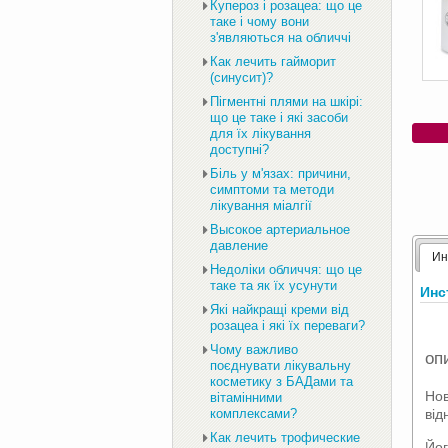
Купероз і розацеа: що це
таке і чому вони
з'являються на обличчі
Как лечить гайморит
(синусит)?
Пігментні плями на шкірі:
що це таке і які засоби
для їх лікування
доступні?
Біль у м'язах: причини,
симптоми та методи
лікування міалгії
Высокое артериальное
давление
Ин
Недоліки обличчя: що це
таке та як їх усунути
Инс
Які найкращі креми від
розацеа і які їх переваги?
Чому важливо
оп
поєднувати лікувальну
косметику з БАДами та
Нов
вітамінними
від
комплексами?
Как лечить трофические
Йог