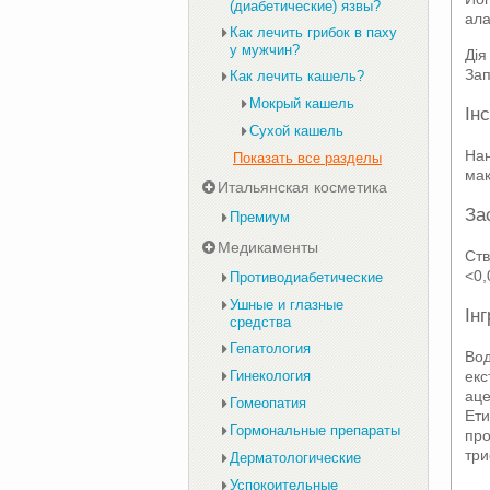
(диабетические) язвы?
ала
Как лечить грибок в паху
у мужчин?
Дія
Зап
Как лечить кашель?
Мокрый кашель
Ін
Сухой кашель
Нан
Показать все разделы
мак
Итальянская косметика
За
Премиум
Медикаменты
Ств
<0,
Противодиабетические
Ушные и глазные
Ін
средства
Гепатология
Вод
екс
Гинекология
аце
Гомеопатия
Ети
Гормональные препараты
про
три
Дерматологические
Успокоительные