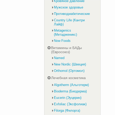
Кровяное давление
Мужское здоровье
Противодиабетические
Country Life (Кантри
Лайф)
Metagenics
(Метадженикс)
Now Foods
Витамины и БАДы
(Евросоюз)
Named
New Nordic (Швеция)
Orthomol (Ортомол)
Лечебная косметика
Algotherm (Альготерм)
Bioderma (Биодерма)
Eucerin (Эуцерин)
Exfoliac (Эксфолиак)
Filorga (Филорга)