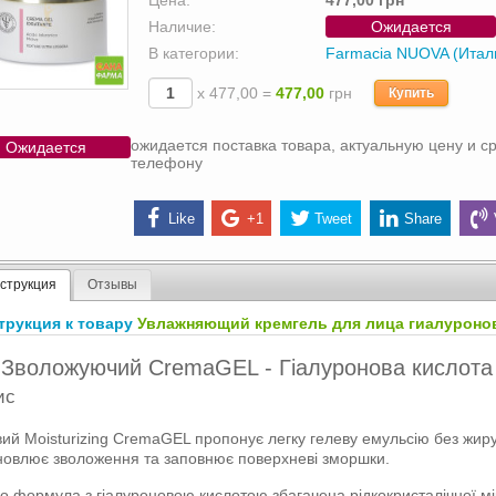
Цена:
477,00 грн
Наличие:
Ожидается
В категории:
Farmacia NUOVA (Итал
х 477,00 =
477,00
грн
Купить
ожидается поставка товара, актуальную цену и ср
Ожидается
телефону
Like
+1
Tweet
Share
струкция
Отзывы
трукция к товару
Увлажняющий кремгель для лица гиалуронов
Зволожуючий CremaGEL - Гіалуронова кислота 
ис
ий Moisturizing CremaGEL пропонує легку гелеву емульсію без жиру
новлює зволоження та заповнює поверхневі зморшки.
о формула з гіалуроновою кислотою збагачена рідкокристалічної м