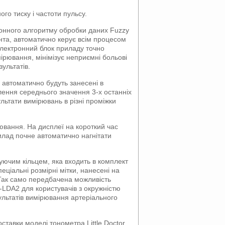
о тиску і частоти пульсу.
тронного алгоритму обробки даних Fuzzy
ієнта, автоматично керує всім процесом
електронний блок приладу точно
мірювання, мінімізує неприємні больові
зультатів.
 автоматично будуть занесені в
лення середнього значення 3-х останніх
льтати вимірювань в різні проміжки
рювання. На дисплеї на короткий час
рилад почне автоматично нагнітати
уючим кільцем, яка входить в комплект
еціальні розмірні мітки, нанесені на
 Так само передбачена можливість
f-LDA2 для користувачів з окружністю
ультатів вимірювання артеріального
оставки моделі тонометра Little Doctor