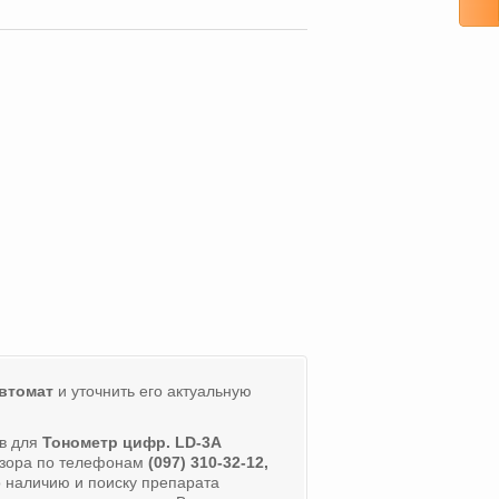
автомат
и уточнить его актуальную
ов для
Тонометр цифр. LD-3А
визора по телефонам
(097) 310-32-12,
 наличию и поиску препарата