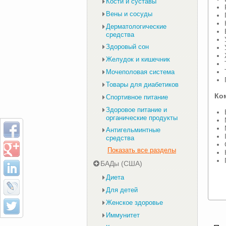
Кости и суставы
Вены и сосуды
Дерматологические
средства
Здоровый сон
Желудок и кишечник
Мочеполовая система
Товары для диабетиков
Ко
Спортивное питание
Здоровое питание и
органические продукты
Антигельминтные
средства
Показать все разделы
БАДы (США)
Диета
Для детей
Женское здоровье
Иммунитет