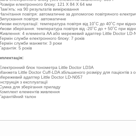
Розміри електронного блоку: 121 X 84 X 64 мм
Пам'ять: на 90 результатів вимірювання
Нагнітання повітря: автоматичне за допомогою повітряного електр
Випускання повітря: автоматичне
Умови експлуатації: температура повітря від 10˚C до 40˚C при відно
Умови зберігання: температура повітря від -20˚C до + 50˚C при відн
Живлення: 4 елемента AA або мережевий адаптер Little Doctor LD-
Термін служби електронного блоку: 7 років
Термін служби манжети: 3 роки
Гарантія: 5 років
мплектація:
Електронний блок тонометра Little Doctor LD3A
Манжета Little Doctor Cuff-LDA збільшеного розміру для пацієнтів з 
Мережевий адаптер Little Doctor LD-N057
Інструкція з експлуатації
Сумка для зберігання приладу
Комплект елементів живлення
Гарантійний талон