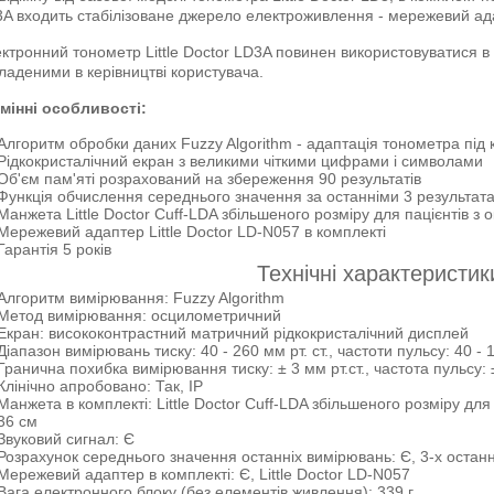
A входить стабілізоване джерело електроживлення - мережевий адап
ктронний тонометр Little Doctor LD3A повинен використовуватися в 
ладеними в керівництві користувача.
мінні особливості:
Алгоритм обробки даних Fuzzy Algorithm - адаптація тонометра під
Рідкокристалічний екран з великими чіткими цифрами і символами
Об'єм пам'яті розрахований на збереження 90 результатів
Функція обчислення середнього значення за останніми 3 результат
Манжета Little Doctor Cuff-LDA збільшеного розміру для пацієнтів з 
Мережевий адаптер Little Doctor LD-N057 в комплекті
Гарантія 5 років
Технічні характеристик
Алгоритм вимірювання: Fuzzy Algorithm
Метод вимірювання: осцилометричний
Екран: висококонтрастний матричний рідкокристалічний дисплей
Діапазон вимірювань тиску: 40 - 260 мм рт. ст., частоти пульсу: 40 - 1
Гранична похибка вимірювання тиску: ± 3 мм рт.ст., частота пульсу:
Клінічно апробовано: Так, IP
Манжета в комплекті: Little Doctor Cuff-LDA збільшеного розміру для
36 см
Звуковий сигнал: Є
Розрахунок середнього значення останніх вимірювань: Є, 3-х останн
Мережевий адаптер в комплекті: Є, Little Doctor LD-N057
Вага електронного блоку (без елементів живлення): 339 г