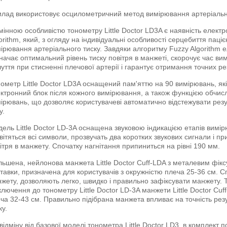
лад використовує осцилометричний метод вимірювання артеріальног
мінною особливістю тонометру Little Doctor LD3A є наявність елек
orithm, який, з огляду на індивідуальні особливості серцебиття пац
ірювання артеріального тиску. Завдяки алгоритму Fuzzy Algorithm 
начає оптимальний рівень тиску повітря в манжеті, скорочує час ви
чуття при стисненні плечової артерії і гарантує отримання точних ре
ометр Little Doctor LD3A оснащений пам'яттю на 90 вимірювань, які
ктронний блок після кожного вимірювання, а також функцією обчис
ірювань, що дозволяє користувачеві автоматично відстежувати резу
у.
ель Little Doctor LD-3A оснащена звуковою індикацією етапів вимі
вітяться всі символи, прозвучать два коротких звукових сигнали і п
ітря в манжету. Спочатку нагнітання припиниться на рівні 190 мм.
льшена, нейлонова манжета Little Doctor Cuff-LDA з металевим фікс
тавки, призначена для користувачів з окружністю плеча 25-36 см. Сп
жету, дозволяють легко, швидко і правильно зафіксувати манжету.
ключення до тонометру Little Doctor LD-3A манжети Little Doctor Cuf
ча 32-43 см. Правильно підібрана манжета впливає на точність рез
ку.
відміну від базової моделі тонометра Little Doctor LD3, в комплект п