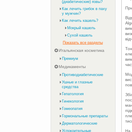
(диабетические) язвы?
При
Как лечить грибок в паху
у мужчин?
Від
Как лечить кашель?
Alg
Мокрый кашель
вим
виз
Сухой кашель
від
Показать все разделы
Тон
Итальянская косметика
еле
Премиум
вим
час
Медикаменты
Мод
Противодиабетические
вис
Ушные и глазные
пов
средства
Гепатология
Збі
пос
Гинекология
ман
Гомеопатия
під
пле
Гормональные препараты
тис
Дерматологические
На 
Успокоительные