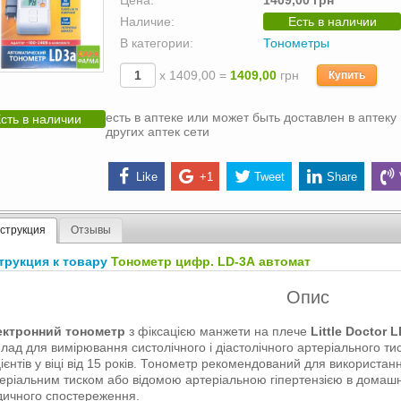
Цена:
1409,00 грн
Наличие:
Есть в наличии
В категории:
Тонометры
х 1409,00 =
1409,00
грн
Купить
есть в аптеке или может быть доставлен в аптеку 
сть в наличии
других аптек сети
Like
+1
Tweet
Share
струкция
Отзывы
трукция к товару
Тонометр цифр. LD-3А автомат
Опис
ектронний тонометр
з фіксацією манжети на плече
Little Doctor 
лад для вимірювання систолічного і діастолічного артеріального тис
ієнтів у віці від 15 років. Тонометр рекомендований для використан
еріальним тиском або відомою артеріальною гіпертензією в домашн
ичного спостереження.