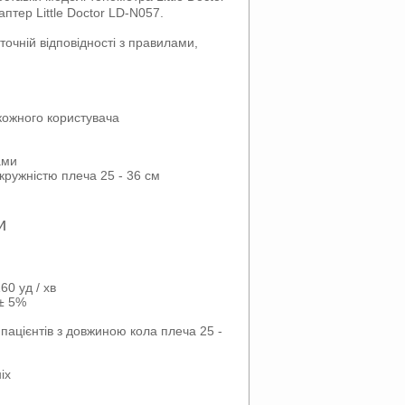
тер Little Doctor LD-N057.
точній відповідності з правилами,
 кожного користувача
ами
окружністю плеча 25 - 36 см
и
60 уд / хв
 ± 5%
 пацієнтів з довжиною кола плеча 25 -
іх