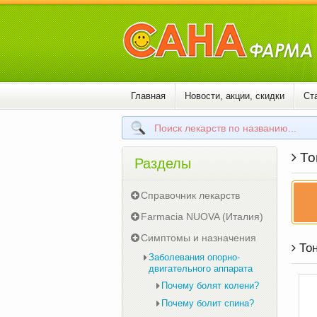
Главная
Новости, акции, скидки
Ст
То
Разделы
Справочник лекарств
Farmacia NUOVA (Италия)
Симптомы и назначения
Тон
Заболевания опорно-
двигательного аппарата
Почему болят колени?
Почему болит спина?