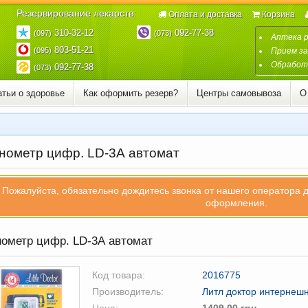
Резервирование лекарств:
Оплата и доставка
Корзина
310-32-12
092-77-38
(097)
(073)
Аптека 
803-51-21
(095)
Прием за
Обработк
092-77-38
(073)
атьи о здоровье
Как оформить резерв?
Центры самовывоза
О
нометр цифр. LD-3А автомат
Пожалуйста, обязательно дождитесь звонка от нашего оператора 
оформления.
ометр цифр. LD-3А автомат
Код товара:
2016775
Производитель:
Литл доктор интернеш