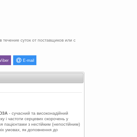
в течение суток от поставщиков или с
Viber
E-mail
LD3A
- сучасний та високонадійний
ку і частоти серцевих скорочень у
ня пацієнтами з нестійким (непостійним)
іх умовах, як доповнення до