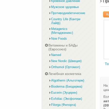
Пр
Кровяное давление
Мужское здоровье
Противодиабетические
К
Country Life (Кантри
Лайф)
Metagenics
(Метадженикс)
Now Foods
Витамины и БАДы
(Евросоюз)
Named
New Nordic (Швеция)
То
Orthomol (Ортомол)
Лечебная косметика
Algotherm (Альготерм)
На 
Bioderma (Биодерма)
цен
Eucerin (Эуцерин)
Есл
Exfoliac (Эксфолиак)
ав
Filorga (Филорга)
(09