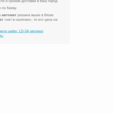
ти и срокам доставки в Ваш город.
 по Киеву.
А автомат
указана выше в блоке
ат
«нет в наличии», то его цена на
метр цифр. LD-3А автомат
ть
.