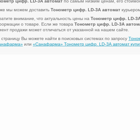
нометр цифр. LD-3А автомат
по самым низким ценам, его стоимос
кже мы можем доставить
Тонометр цифр. LD-3А автомат
курьером
атите внимание, что актуальность цены на
Тонометр цифр. LD-3
ормации о товаре. Если же товара
Тонометр цифр. LD-3А автом
ент продажи может отличаться от указанной на нашем сайте.
 страницу Вы можете найти в поисковых системах по запросу
Тоно
анафарма»
или
«Санафарма» Тонометр цифр. LD-3А автомат купи