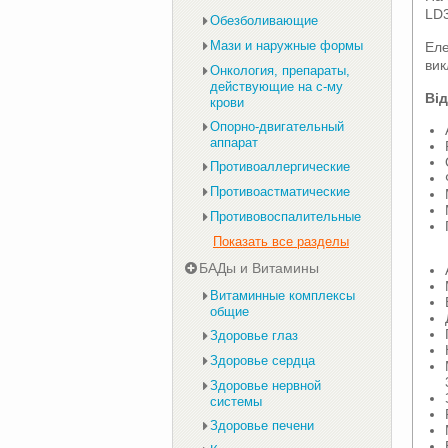
LD3
Обезболивающие
Мази и наружные формы
Еле
вик
Онкология, препараты,
действующие на с-му
Від
крови
Опорно-двигательный
аппарат
Противоаллергические
Противоастматические
Противовоспалительные
Показать все разделы
БАДы и Витамины
Витаминные комплексы
общие
Здоровье глаз
Здоровье сердца
Здоровье нервной
системы
Здоровье печени