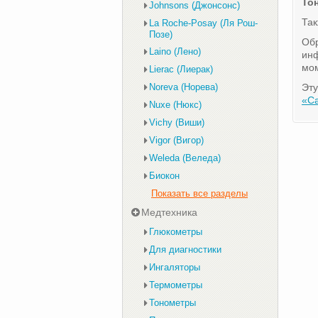
То
Johnsons (Джонсонс)
Та
La Roche-Posay (Ля Рош-
Позе)
Обр
Laino (Лено)
инф
мом
Lierac (Лиерак)
Noreva (Норева)
Эту
«С
Nuxe (Нюкс)
Vichy (Виши)
Vigor (Вигор)
Weleda (Веледа)
Биокон
Показать все разделы
Медтехника
Глюкометры
Для диагностики
Ингаляторы
Термометры
Тонометры