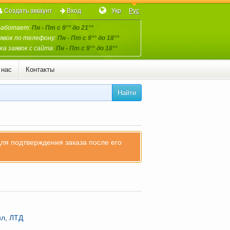
Создать аккаунт
Вход
Укр
Рус
работает:
Пн - Пт с 9°° до 21°°
явок по телефону:
Пн - Пт с 9°° до 18°°
а заявок с сайта:
Пн - Пт с 9°° до 18°°
 нас
Контакты
Найти
для подтверждения заказа после его
нл, ЛТД