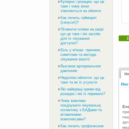
Купероз і розацеа: що це
таке і чому вони
з'являються на обличчі
Как лечить гайморит
(синусит)?
Пігментні плями на шкірі:
що це таке і які засоби
Е
для їх лікування
доступні?
Біль у м'язах: причини,
симптоми та методи
лікування міалгії
Высокое артериальное
давление
Ин
Недоліки обличчя: що це
таке та як їх усунути
Инс
Які найкращі креми від
розацеа і які їх переваги?
Чому важливо
поєднувати лікувальну
Ел
косметику з БАДами та
при
вітамінними
пац
комплексами?
арт
Как лечить трофические
мед