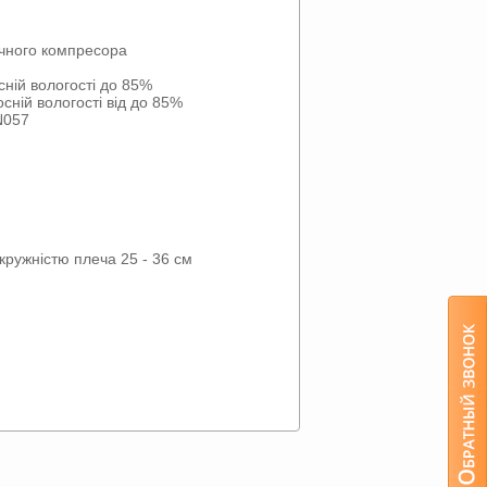
ичного компресора
сній вологості до 85%
осній вологості від до 85%
N057
окружністю плеча 25 - 36 см