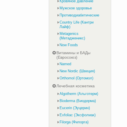
Кровяное давление
Мужское здоровье
Противодиабетические
Country Life (Кантри
Лайф)
Metagenics
(Метадженикс)
Now Foods
Витамины и БАДы
(Евросоюз)
Named
New Nordic (Швеция)
Orthomol (Ортомол)
Лечебная косметика
Algotherm (Альготерм)
Bioderma (Биодерма)
Eucerin (Эуцерин)
Exfoliac (Эксфолиак)
Filorga (Филорга)