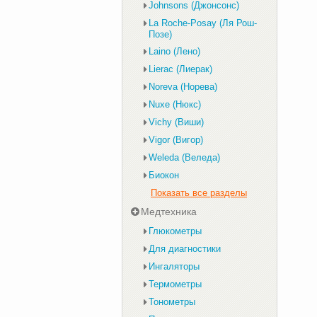
Johnsons (Джонсонс)
La Roche-Posay (Ля Рош-
Позе)
Laino (Лено)
Lierac (Лиерак)
Noreva (Норева)
Nuxe (Нюкс)
Vichy (Виши)
Vigor (Вигор)
Weleda (Веледа)
Биокон
Показать все разделы
Медтехника
Глюкометры
Для диагностики
Ингаляторы
Термометры
Тонометры