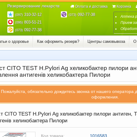
Резервирование лекарств:
Оплата и доставка
Корзина
310-32-12
092-77-38
(097)
(073)
Аптека 
803-51-21
(095)
Прием за
Обработк
092-77-38
(073)
атьи о здоровье
Как оформить резерв?
Центры самовывоза
О
т CITO TEST H.Pylori Ag хеликобактер пилори ан
влення антигенів хеликобактера Пилори
Пожалуйста, обязательно дождитесь звонка от нашего оператора 
оформления.
т CITO TEST H.Pylori Ag хеликобактер пилори антиген, 
генів хеликобактера Пилори
Код товара:
1016583