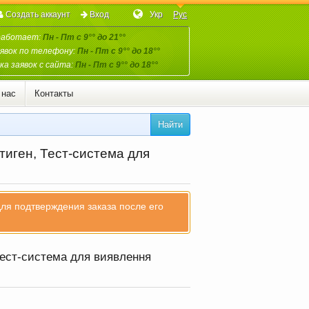
Создать аккаунт
Вход
Укр
Рус
работает:
Пн - Пт с 9°° до 21°°
явок по телефону:
Пн - Пт с 9°° до 18°°
а заявок с сайта:
Пн - Пт с 9°° до 18°°
 нас
Контакты
Найти
тиген, Тест-система для
для подтверждения заказа после его
Тест-система для виявлення