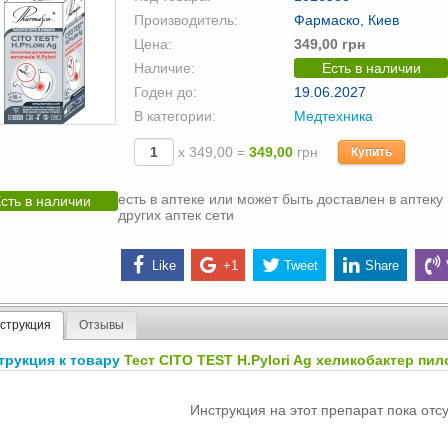
Производитель:
Фармаско, Киев
Цена:
349,00 грн
Наличие:
Есть в наличии
Годен до:
19.06.2027
В категории:
Медтехника
х 349,00 =
349,00
грн
Купить
есть в аптеке или может быть доставлен в аптеку 
сть в наличии
других аптек сети
Like
+1
Tweet
Share
струкция
Отзывы
трукция к товару
Тест CITO TEST H.Pylori Ag хеликобактер пило
Инструкция на этот препарат пока отсу