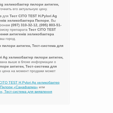
 Ag хеликобактер пилори антиген,
точнить его актуальную цену.
ов для
Тест CITO TEST H.Pylori Ag
генів хеликобактера Пилори
, Вы
ефонам
(097) 310-32-12, (095) 803-51-
поиску препарата
Тест CITO TEST
лення антигенів хеликобактера
аш город.
р пилори антиген, Тест-система для
ri Ag хеликобактер пилори антиген,
зана выше в блоке информации о
илори антиген, Тест-система для
го цена на момент продажи может
CITO TEST H.Pylori Ag хеликобактер
ра Пилори «Санафарма»
или
н, Тест-система для виявлення