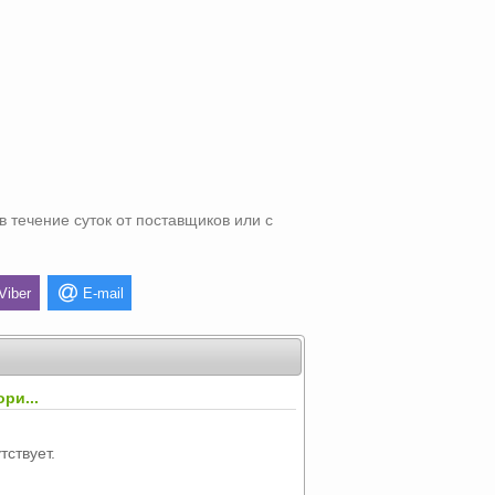
в течение суток от поставщиков или с
Viber
E-mail
ри...
тствует.