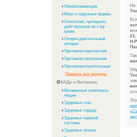
На 
Обезболивающие
Те
Мази и наружные формы
Есл
Онкология, препараты,
хе
действующие на с-му
мож
крови
21,
Опорно-двигательный
H.P
аппарат
Пи
Противоаллергические
Та
Противоастматические
ви
Противовоспалительные
Обр
Показать все разделы
Те
тов
БАДы и Витамины
ви
Витаминные комплексы
отл
общие
Эту
Здоровье глаз
пил
Здоровье сердца
«Са
ант
Здоровье нервной
системы
Здоровье печени