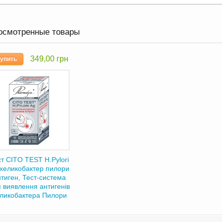
осмотренные товары
349,00 грн
упить
т CITO TEST H.Pylori
 хеликобактер пилори
тиген, Тест-система
 виявлення антигенів
ликобактера Пилори