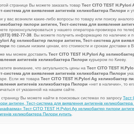
этой странице Вы можете заказать товар
Тест CITO TEST H.Pylori
ст-система для виявлення антигенів хеликобактера Пилори
и у
и у вас возникли какие-либо вопросы по товару или поиску аналог
ликобактер пилори антиген, Тест-система для виявлення анти
ете проконсультироваться у нашего оператора-провизора по тел
 (073) 092-77-38
. Вы можете получить информацию по наличию и 
ylori Ag хеликобактер пилори антиген, Тест-система для вияв
лори
по самым низким ценам, его стоимости и срокам доставки в В
кже мы можем доставить
Тест CITO TEST H.Pylori Ag хеликобакте
явлення антигенів хеликобактера Пилори
курьером по Киеву.
атите внимание, что актуальность цены на
Тест CITO TEST H.Pylo
ст-система для виявлення антигенів хеликобактера Пилори
ука
аре. Если же товара
Тест CITO TEST H.Pylori Ag хеликобактер п
явлення антигенів хеликобактера Пилори
«нет в наличии», то е
ичаться от указанной на нашем сайте.
 страницу Вы можете найти в поисковых системах по запросу
Тест 
ори антиген, Тест-система для виявлення антигенів хеликобакте
нафарма» Тест CITO TEST H.Pylori Ag хеликобактер пилори антиге
игенів хеликобактера Пилори купить
.