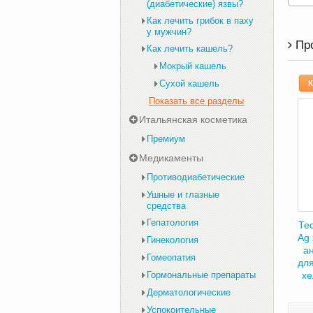
(диабетические) язвы?
Как лечить грибок в паху
у мужчин?
Пр
Как лечить кашель?
Мокрый кашель
Сухой кашель
К
Показать все разделы
Итальянская косметика
Премиум
Медикаменты
Противодиабетические
Ушные и глазные
средства
Гепатология
Тес
Ag
Гинекология
ан
Гомеопатия
для
Гормональные препараты
хе
Дерматологические
Успокоительные