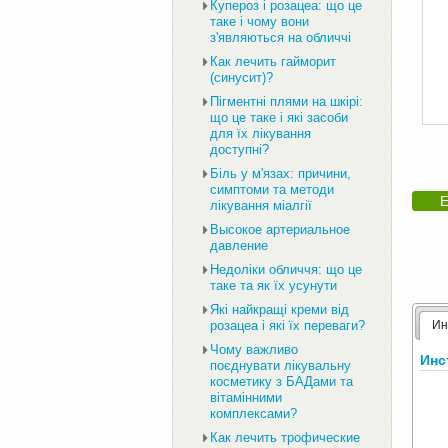
Купероз і розацеа: що це
таке і чому вони
з'являються на обличчі
Как лечить гайморит
(синусит)?
Пігментні плями на шкірі:
що це таке і які засоби
для їх лікування
доступні?
Біль у м'язах: причини,
симптоми та методи
Е
лікування міалгії
Высокое артериальное
давление
Недоліки обличчя: що це
таке та як їх усунути
Які найкращі креми від
Ин
розацеа і які їх переваги?
Чому важливо
Инс
поєднувати лікувальну
косметику з БАДами та
вітамінними
комплексами?
Как лечить трофические