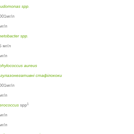
eudomonas spp.
001мг/л
мг/л
netobacter spp.
5 мг/л
мг/л
phylococcus aureus
агулазонегативні стафілококи
001мг/л
мг/л
1
erococcus
spp
мг/л
мг/л