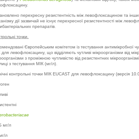
вофлоксацину.
ановлено перехресну резистентність між левофлоксацином та інш
анізму дії зазвичай не існує перехресної резистентності між лево
ибактеріальних препаратів.
трольні точки.
омендовані Європейським комітетом із тестування антимікробної чу
 для левофлоксацину, що відділяють чутливі мікроорганізми від мікр
роорганізми з проміжною чутливістю від резистентних мікроорганізм
лиці з тестування МІК (мг/л).
нічні контрольні точки МІК EUCAST для левофлоксацину (версія 10.0
тоген
ливі
истентні
erobacteriacae
5 мг/л
мг/л