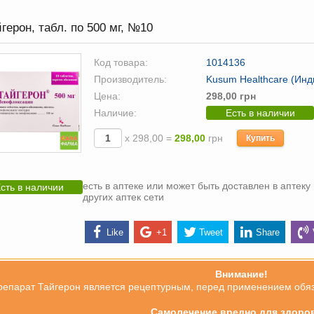
герон, табл. по 500 мг, №10
Код товара:
1014136
Производитель:
Kusum Healthcare (Инд
Цена:
298,00 грн
Наличие:
Есть в наличии
х 298,00 =
298,00
грн
Купить
есть в аптеке или может быть доставлен в аптеку 
сть в наличии
других аптек сети
Like
+1
Tweet
Share
Внимание!
репарат Тайгерон является рецептурным, перед применением обяза
Самолечение вредно для здоро