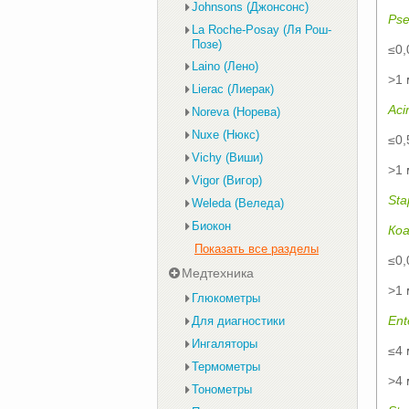
Johnsons (Джонсонс)
Ps
La Roche-Posay (Ля Рош-
Позе)
≤0,
Laino (Лено)
>1 
Lierac (Лиерак)
Aci
Noreva (Норева)
Nuxe (Нюкс)
≤0,
Vichy (Виши)
>1 
Vigor (Вигор)
Sta
Weleda (Веледа)
Биокон
Ко
Показать все разделы
≤0,
Медтехника
>1 
Глюкометры
Ent
Для диагностики
Ингаляторы
≤4 
Термометры
>4 
Тонометры