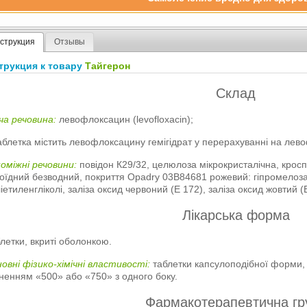
струкция
Отзывы
трукция к товару
Тайгерон
Склад
ча речовина:
левофлоксацин (levofloxacin);
аблетка містить левофлоксацину гемігідрат у перерахуванні на лев
оміжні речовини:
повідон К29/32, целюлоза мікрокристалічна, кросп
оїдний безводний, покриття Opadry 03B84681 рожевий: гіпромелоза,
іетиленгліколі, заліза оксид червоний (Е 172), заліза оксид жовтий (
Лікарська форма
летки, вкриті оболонкою.
овні фізико-хімічні властивості:
таблетки капсулоподібної форми, 
ненням «500» або «750» з одного боку.
Фармакотерапевтична гр