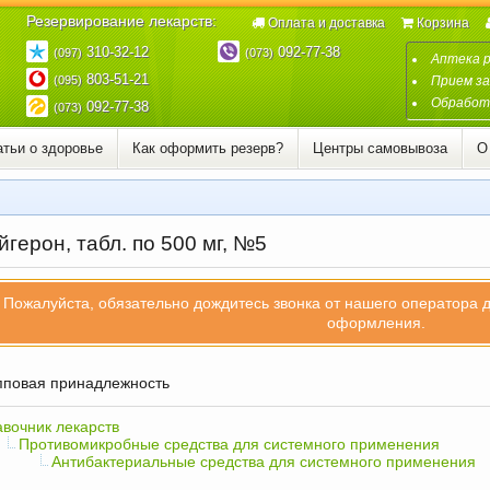
Резервирование лекарств:
Оплата и доставка
Корзина
310-32-12
092-77-38
(097)
(073)
Аптека 
803-51-21
(095)
Прием за
Обработк
092-77-38
(073)
атьи о здоровье
Как оформить резерв?
Центры самовывоза
О
герон, табл. по 500 мг, №5
Пожалуйста, обязательно дождитесь звонка от нашего оператора 
оформления.
повая принадлежность
вочник лекарств
Противомикробные средства для системного применения
Антибактериальные средства для системного применения