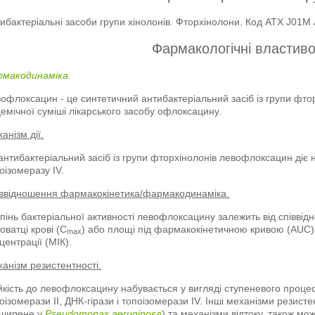
ибактеріальні засоби групи хінолонів. Фторхінолони. Код АТХ J01M 
Фармакологічні властиво
рмакодинаміка.
офлоксацин - це синтетичний антибактеріальний засіб із групи фтор
емічної суміші лікарського засобу офлоксацину.
анізм дії.
антибактеріальний засіб із групи фторхінолонів левофлоксацин діє 
оізомеразу ІV.
ввідношення фармакокінетика/фармакодинаміка.
пінь бактеріальної активності левофлоксацину залежить від співві
оватці крові (С
) або площі під фармакокінетичною кривою (АUC) т
max
центрації (МІК).
анізм резистентності.
йкість до левофлоксацину набувається у вигляді ступеневого процес
оізомерази II, ДНК‑гірази і топоізомерази IV. Інші механізми резисте
оширене у
Pseudomonas aeruginosa
) та механізми відтоку, також мо