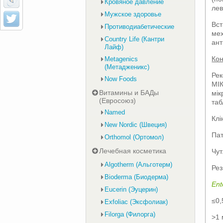
Кровяное давление
ле
Мужское здоровье
Вст
Противодиабетические
мех
Country Life (Кантри
ант
Лайф)
Кон
Metagenics
(Метадженикс)
Рек
Now Foods
МІК
Витамины и БАДы
мік
(Евросоюз)
таб
Named
Клі
New Nordic (Швеция)
Па
Orthomol (Ортомол)
Лечебная косметика
Чут
Algotherm (Альготерм)
Рез
Bioderma (Биодерма)
Ent
Eucerin (Эуцерин)
≤0,
Exfoliac (Эксфолиак)
Filorga (Филорга)
>1 