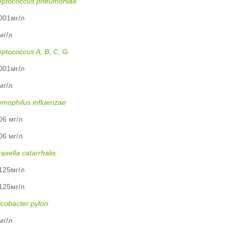
eptococcus pneumonіае
001мг/л
мг/л
eptococcus A, B, C, G
001мг/л
мг/л
mophilus influenzae
06 мг/л
06 мг/л
axella catarrhalis
125мг/л
125мг/л
icobacter pylori
мг/л