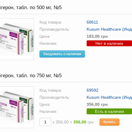
герон, табл. по 500 мг, №5
Код товара:
68611
Производитель:
Kusum Healthcare (Инд
Цена:
183,00 грн
Наличие:
Нет в наличии
Уведомить о наличии
герон, табл. по 750 мг, №5
Код товара:
69592
Производитель:
Kusum Healthcare (Инд
Цена:
356,00 грн
Наличие:
Есть в наличии
х 356,00 =
356,00
грн
Купить