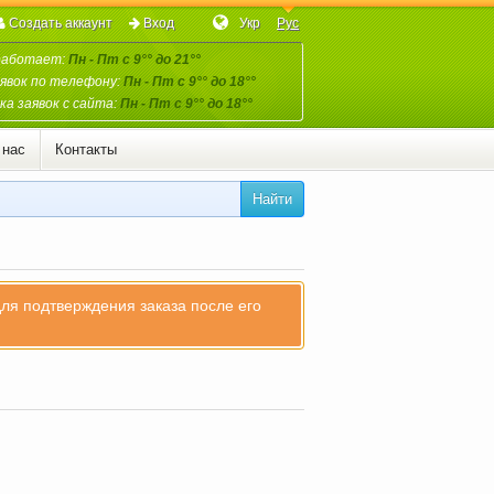
Создать аккаунт
Вход
Укр
Рус
работает:
Пн - Пт с 9°° до 21°°
явок по телефону:
Пн - Пт с 9°° до 18°°
а заявок с сайта:
Пн - Пт с 9°° до 18°°
 нас
Контакты
Найти
для подтверждения заказа после его