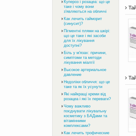
Купероз і розацеа: що це
таке і чому вони
Тай
з'являються на обличчі
Как лечить гайморит
(синусит)?
Пігментні плями на шкірі:
що це таке і які засоби
для їх лікування
доступні?
Біль у м'язах: причини,
симптоми та методи
лікування міалгії
Высокое артериальное
давление
Тай
Недоліки обличчя: що це
таке та як їх усунути
Які найкращі креми від
розацеа і які їх переваги?
Чому важливо
поєднувати лікувальну
косметику з БАДами та
вітамінними
комплексами?
Как лечить трофические