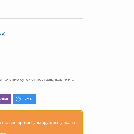
ия)
в течение суток от поставщиков или с
Viber
E-mail
тельно проконсультируйтесь у врача.
вья.