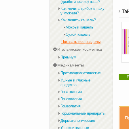
(диабетические) язвы?
Как лечить грибок в паху
Тай
у мужчин?
Как лечить кашель?
Мокрый кашель
Сухой кашель
Показать все разделы
Итальянская косметика
Премиум
Медикаменты
Противодиабетические
Е
Ушные и глазные
средства
Гепатология
Гинекология
Гомеопатия
Гормональные препараты
П
Дерматологические
Успокоительные