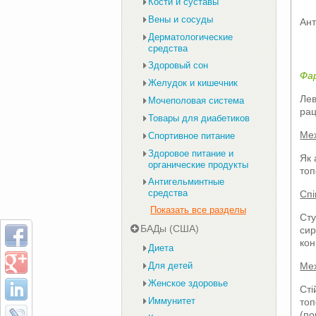
Кости и суставы
Вены и сосуды
Ант
Дерматологические
средства
Здоровый сон
Фа
Желудок и кишечник
Лев
Мочеполовая система
рац
Товары для диабетиков
Мех
Спортивное питание
Здоровое питание и
Як 
органические продукты
топ
Антигельминтные
средства
Спі
Показать все разделы
Сту
БАДы (США)
сир
кон
Диета
Мех
Для детей
Женское здоровье
Сті
Иммунитет
топ
(п