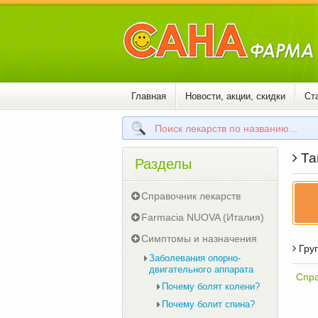
Главная
Новости, акции, скидки
Ст
Тай
Разделы
Справочник лекарств
Farmacia NUOVA (Италия)
Симптомы и назначения
Груп
Заболевания опорно-
двигательного аппарата
Спра
Почему болят колени?
Почему болит спина?