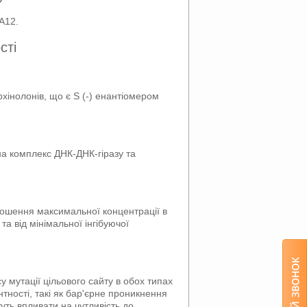
А12.
сті
хінолонів, що є S (-) енантіомером
на комплекс ДНК‑ДНК-гіразу та
дношення максимальної концентрації в
а від мінімальної інгібуючої
у мутації цільового сайту в обох типах
нтності, такі як бар'єрне проникнення
жуть впливати на чутливість до