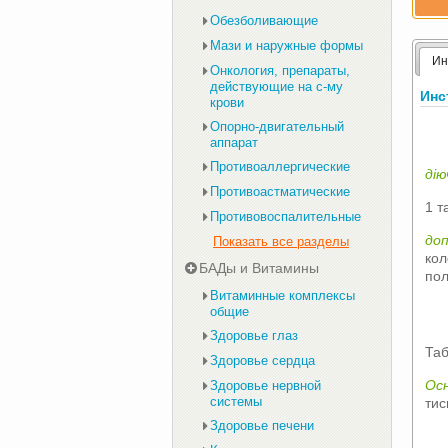
Обезболивающие
Мази и наружные формы
Ин
Онкология, препараты,
действующие на с-му
Инс
крови
Опорно-двигательный
аппарат
Противоаллергические
дію
Противоастматические
1 т
Противовоспалительные
доп
Показать все разделы
кол
БАДы и Витамины
пол
Витаминные комплексы
общие
Здоровье глаз
Таб
Здоровье сердца
Осн
Здоровье нервной
системы
тис
Здоровье печени