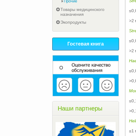
Str
Прочие
Товары медицинского
≤0,
назначения
>2 
Экопродукты
Str
≤0,
Гостевая книга
>2 
Hae
≤0,
>0,
Mor
≤0,
Наши партнеры
>0,
Hel
≤1 