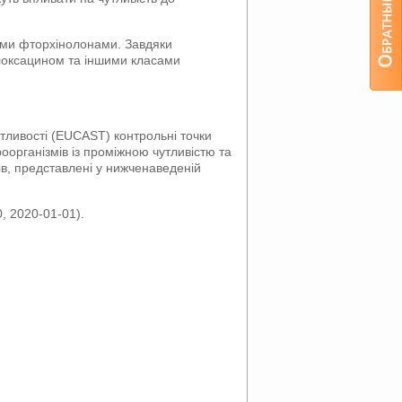
ими фторхінолонами. Завдяки
флоксацином та іншими класами
тливості (EUCAST) контрольні точки
оорганізмів із проміжною чутливістю та
ів, представлені у нижченаведеній
, 2020-01-01).