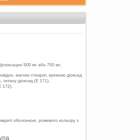
офлоксацин 500 мг або 750 мг;
овідон, магнію стеарат, кремнію діоксид
 титану діоксид (Е 171),
Е 172).
вкриті оболонкою, рожевого кольору з
упа