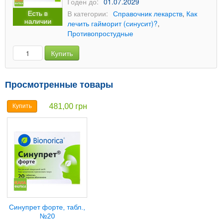
Годен до:
01.07.2029
Есть в
В категории:
Справочник лекарств
,
Как
наличии
лечить гайморит (синусит)?
,
Противопростудные
Купить
Просмотренные товары
481,00 грн
Купить
Синупрет форте, табл.,
№20