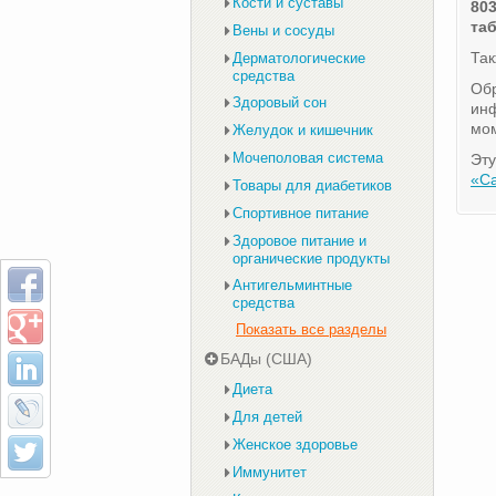
Кости и суставы
803
та
Вены и сосуды
Та
Дерматологические
средства
Обр
Здоровый сон
инф
мом
Желудок и кишечник
Мочеполовая система
Эту
«С
Товары для диабетиков
Спортивное питание
Здоровое питание и
органические продукты
Антигельминтные
средства
Показать все разделы
БАДы (США)
Диета
Для детей
Женское здоровье
Иммунитет