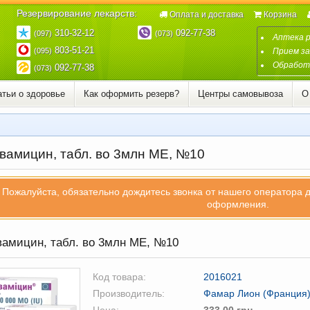
Резервирование лекарств:
Оплата и доставка
Корзина
310-32-12
092-77-38
(097)
(073)
Аптека 
803-51-21
(095)
Прием за
Обработк
092-77-38
(073)
атьи о здоровье
Как оформить резерв?
Центры самовывоза
О
вамицин, табл. во 3млн МЕ, №10
Пожалуйста, обязательно дождитесь звонка от нашего оператора 
оформления.
амицин, табл. во 3млн МЕ, №10
Код товара:
2016021
Производитель:
Фамар Лион (Франция