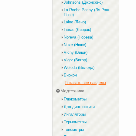
Johnsons (Джонсонс)
La Roche-Posay (Ля Рош-
Позе)
Laino (Лено)
Lierac (Лиерак)
Noreva (Норева)
Nuxe (Нюкс)
Vichy (Виши)
Vigor (Вигор)
Weleda (Веледа)
Биокон
Показать все разделы
Медтехника
Глюкометры
Для диагностики
Ингаляторы
Термометры
Тонометры