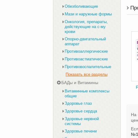
Обезболивающие
Пр
Мази и наружные формы
Онкология, препараты,
действующие на с-му
крови
Опорно-двигательный
аппарат
Противоаллергические
Противоастматические
Противовоспалительные
Показать все разделы
БАДы и Витамины
Р
Витаминные комплексы
общие
Здоровье глаз
Здоровье сердца
На 
Здоровье нервной
цен
системы
Есл
Здоровье печени
№1