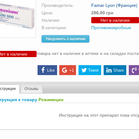
Производитель:
Famar Lyon (Франция)
Цена:
286,00 грн
Наличие:
Нет в наличии
В категории:
Противомикробные
Уведомить о наличии
товара нет в наличии в аптеке и на складах пост
Нет в наличии
Like
+1
Tweet
Share
струкция
Отзывы
трукция к товару
Ровамицин
Инструкция на этот препарат пока отсу