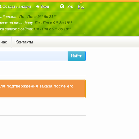
Создать аккаунт
Вход
Укр
Рус
работает:
Пн - Пт с 9°° до 21°°
явок по телефону:
Пн - Пт с 9°° до 18°°
а заявок с сайта:
Пн - Пт с 9°° до 18°°
 нас
Контакты
Найти
для подтверждения заказа после его
)