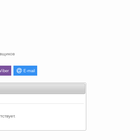
авщиков
Viber
E-mail
тствует.