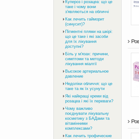
Купероз і розацеа: що це
таке і чому вони
з'являються на обличчі
Как лечить гайморит
(синусит)?
Пігментні плями на шкірі:
що це таке і які засоби
Ров
для їх лікування
доступні?
Біль у м'язах: причини,
симптоми та методи
лікування міалгії
Высокое артериальное
давление
Недоліки обличчя: що це
таке та як їх усунути
Які найкращі креми від
розацеа і які їх переваги?
Чому важливо
поєднувати лікувальну
косметику з БАДами та
Ров
вітамінними
комплексами?
Как лечить трофические