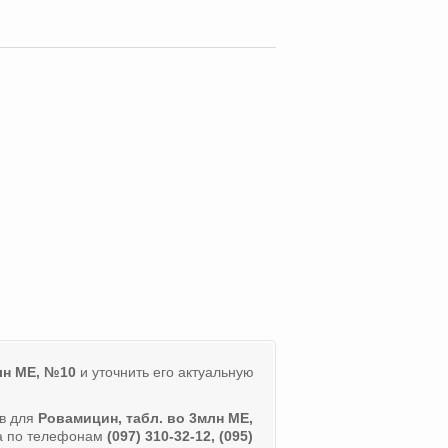
лн МЕ, №10
и уточнить его актуальную
ов для
Ровамицин, табл. во 3млн МЕ,
ра по телефонам
(097) 310-32-12, (095)