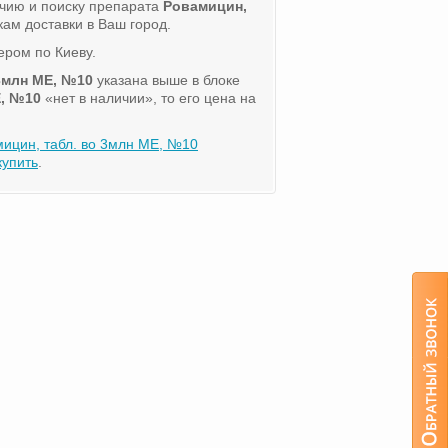
чию и поиску препарата
Ровамицин,
ам доставки в Ваш город.
ером по Киеву.
3млн МЕ, №10
указана выше в блоке
Е, №10
«нет в наличии», то его цена на
ицин, табл. во 3млн МЕ, №10
купить
.