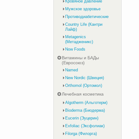
Кровяное давление
Мужское здоровье
Противодиабетические
Country Life (Кантри
Лайф)
Metagenics
(Метадженикс)
Now Foods
Витамины и БАДы
(Евросоюз)
Named
New Nordic (Швеция)
Orthomol (Ортомол)
Лечебная косметика
Algotherm (Альготерм)
Bioderma (Биодерма)
Eucerin (Эуцерин)
Exfoliac (Эксфолиак)
Filorga (Филорга)