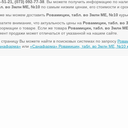
-51-21, (073) 092-77-38
. Вы можете получить информацию по нали
бл. во 3млн МЕ, №10
по самым низким ценам, его стоимости и срок
кже мы можем доставить
Ровамицин, табл. во 3млн МЕ, №10
курь
атите внимание, что актуальность цены на
Ровамицин, табл. во 
ормации о товаре. Если же товара
Ровамицин, табл. во 3млн М
ент продажи может отличаться от указанной на нашем сайте.
 страницу Вы можете найти в поисковых системах по запросу
Ровам
анафарма»
или
«Санафарма» Ровамицин, табл. во 3млн МЕ, №10 