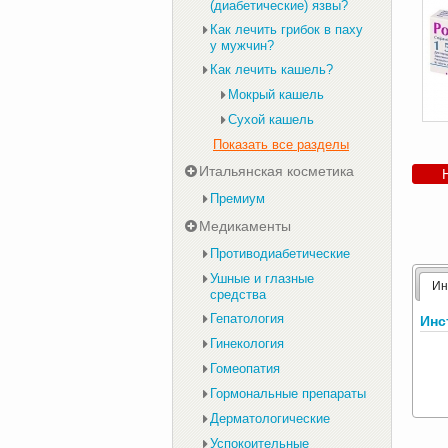
(диабетические) язвы?
Как лечить грибок в паху
у мужчин?
Как лечить кашель?
Мокрый кашель
Сухой кашель
Показать все разделы
Итальянская косметика
Премиум
Медикаменты
Противодиабетические
Ушные и глазные
Ин
средства
Гепатология
Инс
Гинекология
Гомеопатия
Гормональные препараты
Дерматологические
Успокоительные