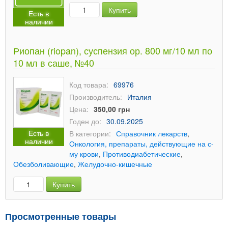
Купить
Есть в
наличии
Риопан (riopan), суспензия ор. 800 мг/10 мл по
10 мл в саше, №40
Код товара:
69976
Производитель:
Италия
Цена:
350,00 грн
Годен до:
30.09.2025
Есть в
В категории:
Справочник лекарств
,
наличии
Онкология, препараты, действующие на с-
му крови
,
Противодиабетические
,
Обезболивающие
,
Желудочно-кишечные
Купить
Просмотренные товары