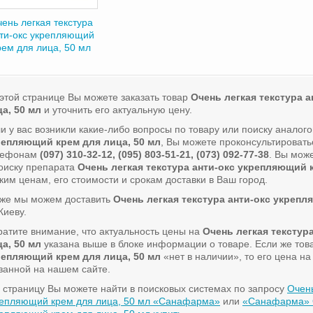
ень легкая текстура
ти-окс укрепляющий
рем для лица, 50 мл
этой странице Вы можете заказать товар
Очень легкая текстура 
а, 50 мл
и уточнить его актуальную цену.
и у вас возникли какие-либо вопросы по товару или поиску аналог
репляющий крем для лица, 50 мл
, Вы можете проконсультировать
лефонам
(097) 310-32-12, (095) 803-51-21, (073) 092-77-38
. Вы мож
оиску препарата
Очень легкая текстура анти-окс укрепляющий к
ким ценам, его стоимости и срокам доставки в Ваш город.
кже мы можем доставить
Очень легкая текстура анти-окс укрепл
Киеву.
атите внимание, что актуальность цены на
Очень легкая текстур
а, 50 мл
указана выше в блоке информации о товаре. Если же то
репляющий крем для лица, 50 мл
«нет в наличии», то его цена н
занной на нашем сайте.
 страницу Вы можете найти в поисковых системах по запросу
Очень
репляющий крем для лица, 50 мл «Санафарма»
или
«Санафарма» О