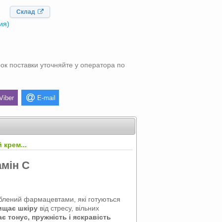
Склад
ия)
ок поставки уточняйте у оператора по
Viber
E-mail
 крем...
амін С
облений фармацевтами, які готуються
ищає шкіру
від стресу, вільних
ає тонус, пружність і яскравість