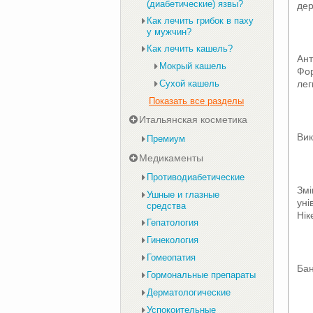
(диабетические) язвы?
дер
Как лечить грибок в паху
у мужчин?
Как лечить кашель?
Ант
Мокрый кашель
Фор
лег
Сухой кашель
Показать все разделы
Итальянская косметика
Ви
Премиум
Медикаменты
Противодиабетические
Змі
Ушные и глазные
уні
средства
Нік
Гепатология
Гинекология
Гомеопатия
Бан
Гормональные препараты
Дерматологические
Успокоительные