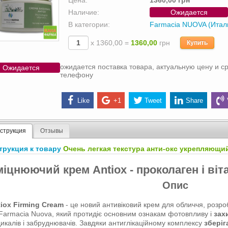
Цена:
1360,00 грн
Наличие:
Ожидается
В категории:
Farmacia NUOVA (Итал
х 1360,00 =
1360,00
грн
Купить
ожидается поставка товара, актуальную цену и ср
Ожидается
телефону
Like
+1
Tweet
Share
струкция
Отзывы
трукция к товару
Очень легкая текстура анти-окс укрепляющий
іцнюючий крем Antiox - проколаген і віт
Опис
iox Firming Cream
- це новий антивіковий крем для обличчя, розр
Farmacia Nuova, який протидіє основним ознакам фотовпливу і
зах
икалів і забруднювачів. Завдяки антиглікаційному комплексу
зберіг