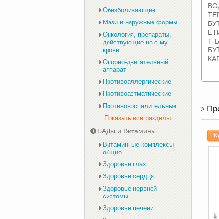
ВО
Обезболивающие
ТЕ
Мази и наружные формы
БУ
ЕТ
Онкология, препараты,
Т-
действующие на с-му
БУ
крови
КА
Опорно-двигательный
аппарат
Противоаллергические
Противоастматические
Противовоспалительные
Пр
Показать все разделы
БАДы и Витамины
К
Витаминные комплексы
общие
Здоровье глаз
Здоровье сердца
Здоровье нервной
системы
Здоровье печени