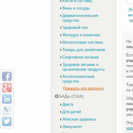
Кости и суставы
Вены и сосуды
Оч
ан
Дерматологические
к
средства
Здоровый сон
Желудок и кишечник
На 
Мочеполовая система
лиц
Товары для диабетиков
Есл
Спортивное питание
ук
Здоровое питание и
те
органические продукты
и п
низ
Антигельминтные
средства
Та
Показать все разделы
по 
БАДы (США)
Обр
лиц
Диета
ук
Для детей
ука
Женское здоровье
Эту
Иммунитет
ук