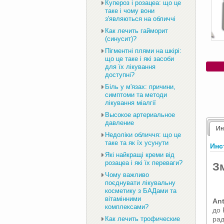
Купероз і розацеа: що це
таке і чому вони
з'являються на обличчі
Как лечить гайморит
(синусит)?
Пігментні плями на шкірі:
що це таке і які засоби
для їх лікування
доступні?
Біль у м'язах: причини,
симптоми та методи
лікування міалгії
Высокое артериальное
давление
Ин
Недоліки обличчя: що це
таке та як їх усунути
Инс
Які найкращі креми від
розацеа і які їх переваги?
Зм
Чому важливо
поєднувати лікувальну
косметику з БАДами та
вітамінними
Ant
комплексами?
до 
рад
Как лечить трофические