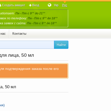
Создать аккаунт
Вход
Укр
Рус
работает:
Пн - Пт с 9°° до 21°°
явок по телефону:
Пн - Пт с 9°° до 18°°
а заявок с сайта:
Пн - Пт с 9°° до 18°°
 нас
Контакты
Найти
для лица, 50 мл
для подтверждения заказа после его
а, 50 мл
ия)