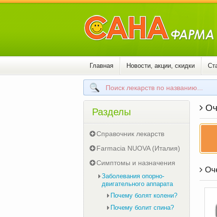
Главная
Новости, акции, скидки
Ст
Оч
Разделы
Справочник лекарств
Farmacia NUOVA (Италия)
Симптомы и назначения
Оче
Заболевания опорно-
двигательного аппарата
Почему болят колени?
Почему болит спина?