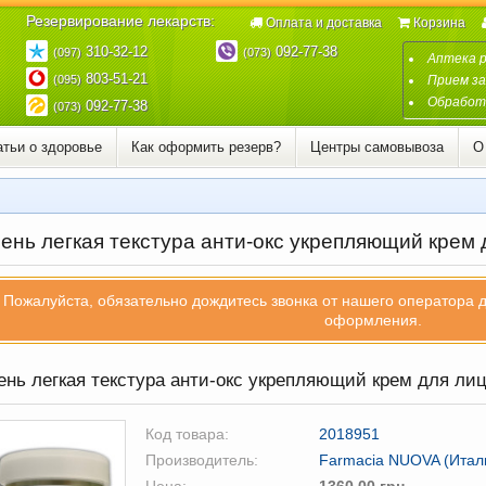
Резервирование лекарств:
Оплата и доставка
Корзина
310-32-12
092-77-38
(097)
(073)
Аптека 
803-51-21
(095)
Прием за
Обработк
092-77-38
(073)
атьи о здоровье
Как оформить резерв?
Центры самовывоза
О
ень легкая текстура анти-окс укрепляющий крем 
Пожалуйста, обязательно дождитесь звонка от нашего оператора 
оформления.
нь легкая текстура анти-окс укрепляющий крем для лиц
Код товара:
2018951
Производитель:
Farmacia NUOVA (Итал