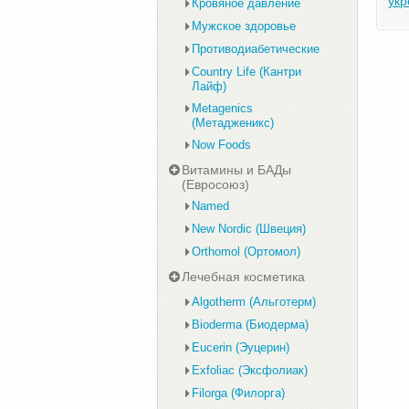
укр
Кровяное давление
Мужское здоровье
Противодиабетические
Country Life (Кантри
Лайф)
Metagenics
(Метадженикс)
Now Foods
Витамины и БАДы
(Евросоюз)
Named
New Nordic (Швеция)
Orthomol (Ортомол)
Лечебная косметика
Algotherm (Альготерм)
Bioderma (Биодерма)
Eucerin (Эуцерин)
Exfoliac (Эксфолиак)
Filorga (Филорга)