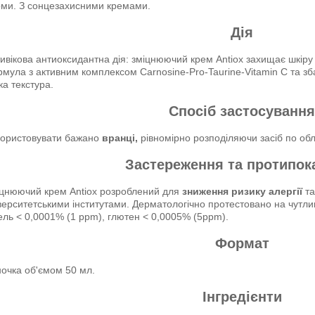
ми. З сонцезахисними кремами.
Дія
ивікова антиоксидантна дія: зміцнюючий крем Antiox захищає шкіру
мула з активним комплексом Carnosine-Pro-Taurine-Vitamin C та зб
ка текстура.
Спосіб застосування
користовувати бажано
вранці,
рівномірно розподіляючи засіб по обл
Застереження та протипок
цнюючий крем Antiox розроблений для
зниження ризику алергії
та
верситетськими інститутами. Дерматологічно протестовано на чутлив
ель < 0,0001% (1 ppm), глютен < 0,0005% (5ppm).
Формат
очка об'ємом 50 мл.
Інгредієнти