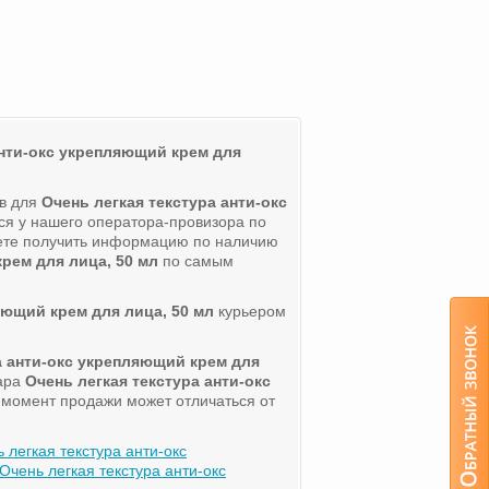
анти-окс укрепляющий крем для
ов для
Очень легкая текстура анти-окс
ся у нашего оператора-провизора по
ете получить информацию по наличию
рем для лица, 50 мл
по самым
яющий крем для лица, 50 мл
курьером
а анти-окс укрепляющий крем для
вара
Очень легкая текстура анти-окс
а момент продажи может отличаться от
 легкая текстура анти-окс
чень легкая текстура анти-окс