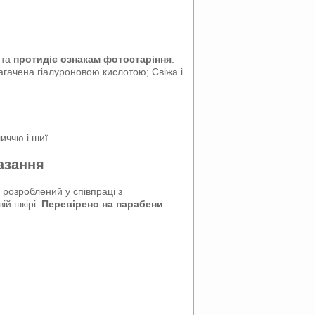
 та
протидіє ознакам фотостаріння
.
агачена гіалуроновою кислотою; Свіжа і
иччю і шиї.
азання
 розроблений у співпраці з
ій шкірі.
Перевірено на парабени
.