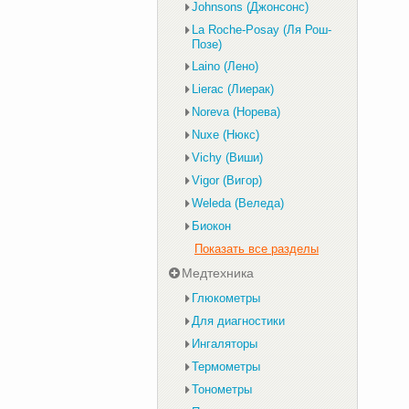
Johnsons (Джонсонс)
La Roche-Posay (Ля Рош-
Позе)
Laino (Лено)
Lierac (Лиерак)
Noreva (Норева)
Nuxe (Нюкс)
Vichy (Виши)
Vigor (Вигор)
Weleda (Веледа)
Биокон
Показать все разделы
Медтехника
Глюкометры
Для диагностики
Ингаляторы
Термометры
Тонометры