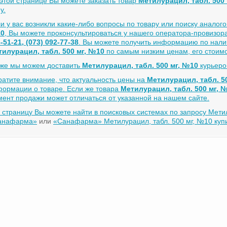
этой странице Вы можете заказать товар
Метилурацил, табл. 500
у.
и у вас возникли какие-либо вопросы по товару или поиску аналог
0
, Вы можете проконсультироваться у нашего оператора-провизо
-51-21, (073) 092-77-38
. Вы можете получить информацию по нали
илурацил, табл. 500 мг, №10
по самым низким ценам, его стоимо
кже мы можем доставить
Метилурацил, табл. 500 мг, №10
курьеро
атите внимание, что актуальность цены на
Метилурацил, табл. 5
ормации о товаре. Если же товара
Метилурацил, табл. 500 мг, 
ент продажи может отличаться от указанной на нашем сайте.
 страницу Вы можете найти в поисковых системах по запросу
Метил
анафарма»
или
«Санафарма» Метилурацил, табл. 500 мг, №10 куп