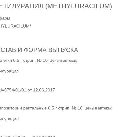
ЕТИЛУРАЦИЛ
(METHYLURACILUM)
фарм
HYLURACILUM*
СТАВ И ФОРМА ВЫПУСКА
блетки 0,5 г стрип, № 10
Цены в аптеках
илурацил
г
A/6754/01/01 от 12.06.2017
ппозитории ректальные 0,5 г стрип, № 10
Цены в аптеках
илурацил
г