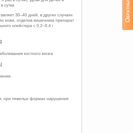
 в сутки.
авляет 30–40 дней, в других случаях
х кожи, отделов кишечника препарат
ного клейстера с 0,2–0,4 г
Я
аболевания костного мозга.
Ы
жение.
и, при тяжелых формах нарушения
Я