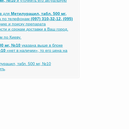
 мг, №10
и уточнить его актуальную
ов для
Метилурацил, табл. 500 мг,
ра по телефонам
(097) 310-32-12, (095)
чию и поиску препарата
сти и срокам доставки в Ваш город.
м по Киеву.
00 мг, №10
указана выше в блоке
№10
«нет в наличии», то его цена на
урацил, табл. 500 мг, №10
ить
.