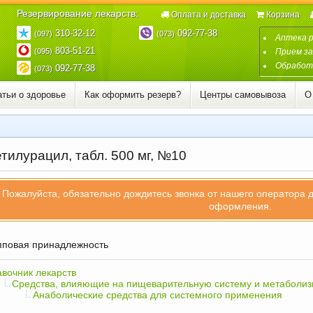
Резервирование лекарств:
Оплата и доставка
Корзина
310-32-12
092-77-38
(097)
(073)
Аптека 
803-51-21
(095)
Прием за
Обработк
092-77-38
(073)
атьи о здоровье
Как оформить резерв?
Центры самовывоза
О
тилурацил, табл. 500 мг, №10
Пожалуйста, обязательно дождитесь звонка от нашего оператора 
оформления.
повая принадлежность
вочник лекарств
Средства, влияющие на пищеварительную систему и метаболи
Анаболические средства для системного применения