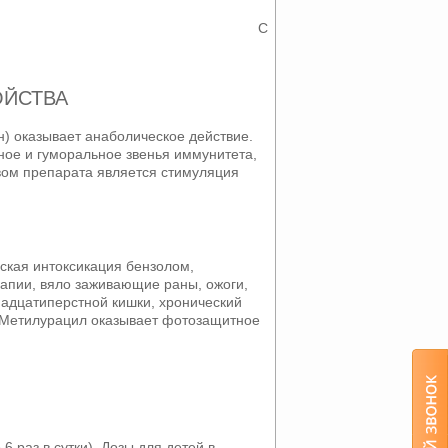
C
ОЙСТВА
) оказывает анаболическое действие.
ное и гуморальное звенья иммунитета,
ом препарата является стимуляция
ская интоксикация бензолом,
рапии, вяло заживающие раны, ожоги,
надцатиперстной кишки, хронический
т. Метилурацил оказывает фотозащитное
6 раз в сутки). Дозы для детей в