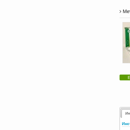
Мет
Е
Ин
Инс