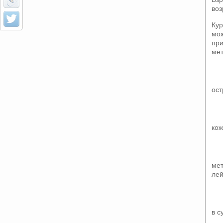
воз
Кур
мож
при
ме
ост
кож
мет
лей
в с