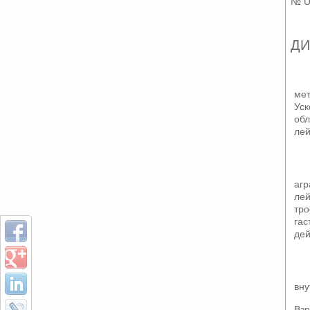
№ U
Д
мет
Уск
об
лей
агр
лей
тро
гас
дей
вну
Взр