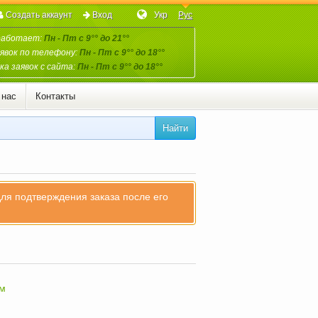
Создать аккаунт
Вход
Укр
Рус
работает:
Пн - Пт с 9°° до 21°°
явок по телефону:
Пн - Пт с 9°° до 18°°
а заявок с сайта:
Пн - Пт с 9°° до 18°°
 нас
Контакты
Найти
для подтверждения заказа после его
зм