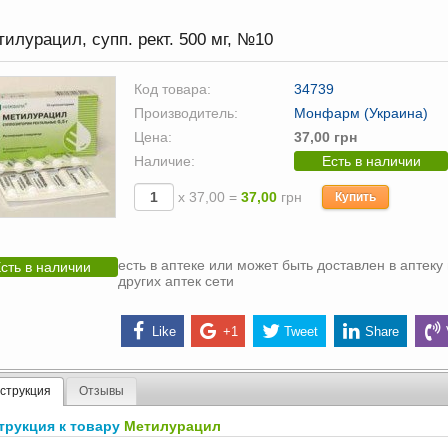
илурацил, супп. рект. 500 мг, №10
Код товара:
34739
Производитель:
Монфарм (Украина)
Цена:
37,00 грн
Наличие:
Есть в наличии
х 37,00 =
37,00
грн
Купить
есть в аптеке или может быть доставлен в аптеку 
сть в наличии
других аптек сети
Like
+1
Tweet
Share
струкция
Отзывы
трукция к товару
Метилурацил