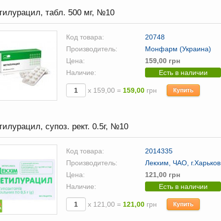
илурацил, табл. 500 мг, №10
Код товара:
20748
Производитель:
Монфарм (Украина)
Цена:
159,00 грн
Наличие:
Есть в наличии
х 159,00 =
159,00
грн
Купить
илурацил, супоз. рект. 0.5г, №10
Код товара:
2014335
Производитель:
Лекхим, ЧАО, г.Харьков
Цена:
121,00 грн
Наличие:
Есть в наличии
х 121,00 =
121,00
грн
Купить