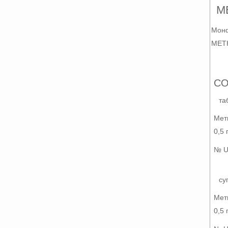
М
Мон
MET
СО
та
Мет
0,5 
№ U
су
Мет
0,5 