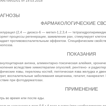
A/6754/02/01 от 19.03.2018
ИАГНОЗЫ
ФАРМАКОЛОГИЧЕСКИЕ СВ
илурацил (2,4 — диоксо-6 — метил-1,2,3,4 — тетрагидропиримидин
оряет процессы регенерации, заживление ран, стимулирует клеточ
ладает противовоспалительным эффектом. Специфическим свойств
копоэза.
ПОКАЗАНИЯ
анулоцитарная ангина, алиментарно-токсическая алейкия, хрониче
копения вследствие химиотерапии опухолей, рентгено- и радиоте
фические язвы, переломы костей, пептическая язва желудка и две
трит, воспалительные заболевания кишечника, гепатит, панкреати
ствие при фотодерматозах.
ПРИМЕНЕНИЕ
трь во время или после еды.
ослым назначают в дозе 0,5 г 4 раза в сутки (при необходимости до 