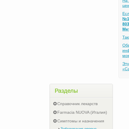
На 
цен
Есл
№1
803
Мет
Та
Обр
инф
мом
Эту
«С
Разделы
Справочник лекарств
Farmacia NUOVA (Италия)
Симптомы и назначения
Заболевания опорно-