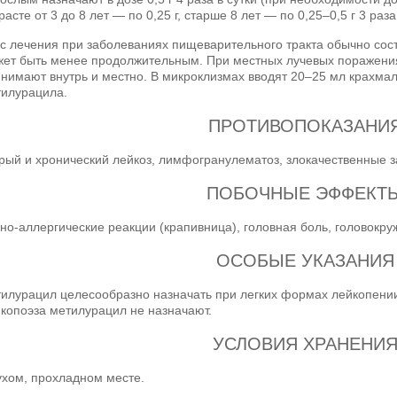
расте от 3 до 8 лет — по 0,25 г, старше 8 лет — по 0,25–0,5 г 3 раза
с лечения при заболеваниях пищеварительного тракта обычно сост
ет быть менее продолжительным. При местных лучевых поражения
нимают внутрь и местно. В микроклизмах вводят 20–25 мл крахмаль
тилурацила.
ПРОТИВОПОКАЗАНИ
рый и хронический лейкоз, лимфогранулематоз, злокачественные з
ПОБОЧНЫЕ ЭФФЕКТ
но-аллергические реакции (крапивница), головная боль, головокру
ОСОБЫЕ УКАЗАНИЯ
илурацил целесообразно назначать при легких формах лейкопени
копоэза метилурацил не назначают.
УСЛОВИЯ ХРАНЕНИ
ухом, прохладном месте.