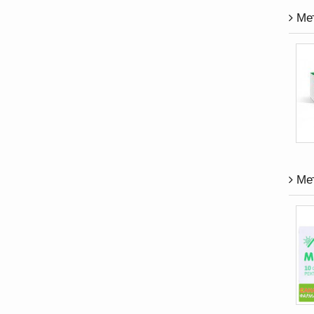
Мет
Мет