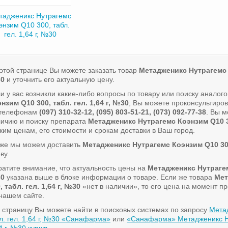
тадженикс Нутрагемс
энзим Q10 300, табл.
гел. 1,64 г, №30
этой странице Вы можете заказать товар
Метадженикс Нутрагемс К
0
и уточнить его актуальную цену.
и у вас возникли какие-либо вопросы по товару или поиску аналог
нзим Q10 300, табл. гел. 1,64 г, №30
, Вы можете проконсультиро
 телефонам
(097) 310-32-12, (095) 803-51-21, (073) 092-77-38
. Вы 
ичию и поиску препарата
Метадженикс Нутрагемс Коэнзим Q10 300
ким ценам, его стоимости и срокам доставки в Ваш город.
кже мы можем доставить
Метадженикс Нутрагемс Коэнзим Q10 300,
ву.
атите внимание, что актуальность цены на
Метадженикс Нутрагемс
0
указана выше в блоке информации о товаре. Если же товара
Мет
, табл. гел. 1,64 г, №30
«нет в наличии», то его цена на момент п
нашем сайте.
 страницу Вы можете найти в поисковых системах по запросу
Мета
л. гел. 1,64 г, №30 «Санафарма»
или
«Санафарма» Метадженикс Нут