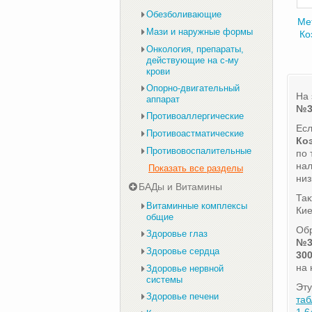
Обезболивающие
Ме
Мази и наружные формы
Ко
Онкология, препараты,
действующие на с-му
крови
Опорно-двигательный
На 
аппарат
№3
Противоаллергические
Есл
Противоастматические
Коэ
Противовоспалительные
по
нал
Показать все разделы
низ
БАДы и Витамины
Та
Витаминные комплексы
Кие
общие
Обр
Здоровье глаз
№3
Здоровье сердца
300
на 
Здоровье нервной
системы
Эту
Здоровье печени
таб