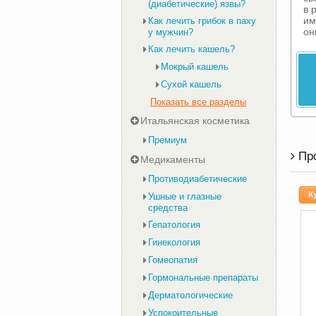
(диабетические) язвы?
в 
им
Как лечить грибок в паху
он
у мужчин?
Как лечить кашель?
Мокрый кашель
Сухой кашель
Показать все разделы
Итальянская косметика
Премиум
Пр
Медикаменты
Противодиабетические
К
Ушные и глазные
средства
Гепатология
Гинекология
Гомеопатия
Гормональные препараты
Дерматологические
Успокоительные