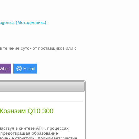
agenics (Метадженикс)
в течение суток от поставщиков или с
Viber
E-mail
Коэнзим Q10 300
аствуя в синтезе АТФ, процессах
 предотвращая образование
очные структуры; принимает участие