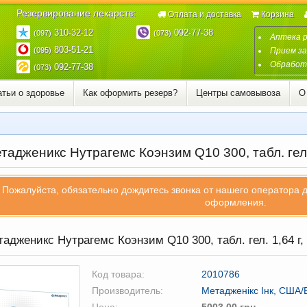
Резервирование лекарств:
Оплата и доставка
Корзина
310-32-12
092-77-38
(097)
(073)
Аптека 
803-51-21
(095)
Прием за
Обработк
092-77-38
(073)
атьи о здоровье
Как оформить резерв?
Центры самовывоза
О
адженикс Нутрагемс Коэнзим Q10 300, табл. гел.
Пожалуйста, обязательно дождитесь звонка от нашего оператора 
оформления.
адженикс Нутрагемс Коэнзим Q10 300, табл. гел. 1,64 г
Код товара:
2010786
Производитель:
Метадженікс Інк, США/