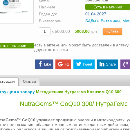
Цена:
5003,00 грн
Наличие:
Есть в наличии
Годен до:
01.04.2027
В категории:
БАДы и Витамины
,
Met
х 5003,00 =
5003,00
грн
Купить
есть в аптеке или может быть доставлен в аптеку 
сть в наличии
других аптек сети
Like
+1
Tweet
Share
струкция
Отзывы
трукция к товару
Метадженикс Нутрагемс Коэнзим Q10 300
NutraGems™ CoQ10 300/ НутраГемс 
utraGems™ CoQ10
улучшает продукцию энергии в митохондриях, уч
еточного дыхания; обладает мощным антиоксидантным действием,
ободных радикалов и защищая от окислительной модификации клет