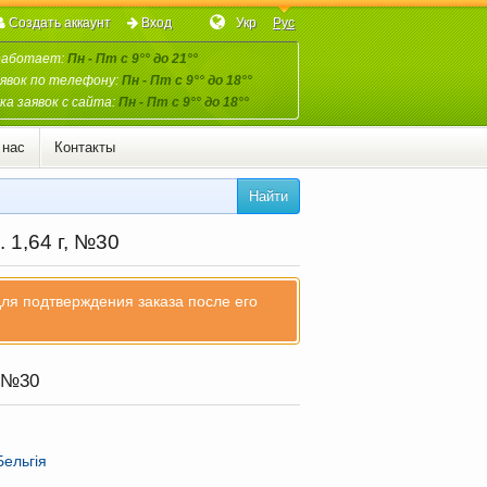
Создать аккаунт
Вход
Укр
Рус
работает:
Пн - Пт с 9°° до 21°°
явок по телефону:
Пн - Пт с 9°° до 18°°
а заявок с сайта:
Пн - Пт с 9°° до 18°°
 нас
Контакты
Найти
 1,64 г, №30
для подтверждения заказа после его
, №30
Бельгія