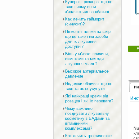
Купероз і розацеа: що це
таке і чому вони
з'являються на обличчі
Как лечить гайморит
(синусит)?
Пігментні плями на шкірі:
що це таке і які засоби
для їх лікування
доступні?
Е
Біль у м'язах: причини,
симптоми та методи
лікування міалгії
Высокое артериальное
давление
Недоліки обличчя: що це
Ин
таке та як їх усунути
Які найкращі креми від
Инс
розацеа і які їх переваги?
Чому важливо
поєднувати лікувальну
косметику з БАДами та
вітамінними
N
комплексами?
кл
Как лечить трофические
св