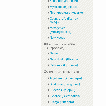
Кровяное давление
Мужское здоровье
Противодиабетические
Country Life (Кантри
Лайф)
Metagenics
(Метадженикс)
Now Foods
Витамины и БАДы
(Евросоюз)
Named
New Nordic (Швеция)
Orthomol (Ортомол)
Лечебная косметика
Algotherm (Альготерм)
Bioderma (Биодерма)
Eucerin (Эуцерин)
Exfoliac (Эксфолиак)
Filorga (Филорга)