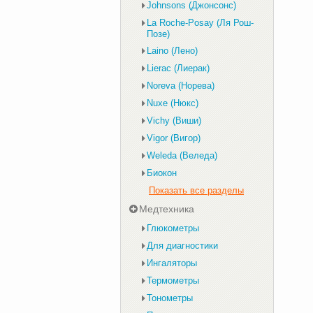
Johnsons (Джонсонс)
La Roche-Posay (Ля Рош-
Позе)
Laino (Лено)
Lierac (Лиерак)
Noreva (Норева)
Nuxe (Нюкс)
Vichy (Виши)
Vigor (Вигор)
Weleda (Веледа)
Биокон
Показать все разделы
Медтехника
Глюкометры
Для диагностики
Ингаляторы
Термометры
Тонометры