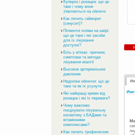
Купероз і розацеа: що це
таке і чому вони
з'являються на обличчі
Как лечить гайморит
(синусит)?
Пігментні плями на шкірі:
що це таке і які засоби
для їх лікування
доступні?
Біль у м'язах: причини,
симптоми та методи
лікування міалгії
Высокое артериальное
давление
Ин
Недоліки обличчя: що це
таке та як їх усунути
Инс
Які найкращі креми від
розацеа і які їх переваги?
Чому важливо
поєднувати лікувальну
косметику з БАДами та
вітамінними
Me
комплексами?
св
эн
Как лечить трофические