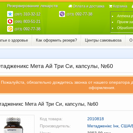
Резервирование лекарств:
Оплата и доставка
Корзина
310-32-12
092-77-38
(097)
(073)
Аптека 
803-51-21
(095)
Прием за
Обработк
092-77-38
(073)
атьи о здоровье
Как оформить резерв?
Центры самовывоза
О
тадженикс Мета Ай Три Си, капсулы, №60
Пожалуйста, обязательно дождитесь звонка от нашего оператора 
оформления.
адженикс Мета Ай Три Си, капсулы, №60
Код товара:
2010818
Производитель:
Метадженікс Інк, США/