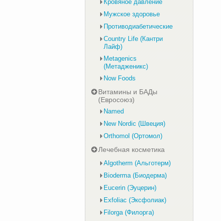
Кровяное давление
Мужское здоровье
Противодиабетические
Country Life (Кантри
Лайф)
Metagenics
(Метадженикс)
Now Foods
Витамины и БАДы
(Евросоюз)
Named
New Nordic (Швеция)
Orthomol (Ортомол)
Лечебная косметика
Algotherm (Альготерм)
Bioderma (Биодерма)
Eucerin (Эуцерин)
Exfoliac (Эксфолиак)
Filorga (Филорга)