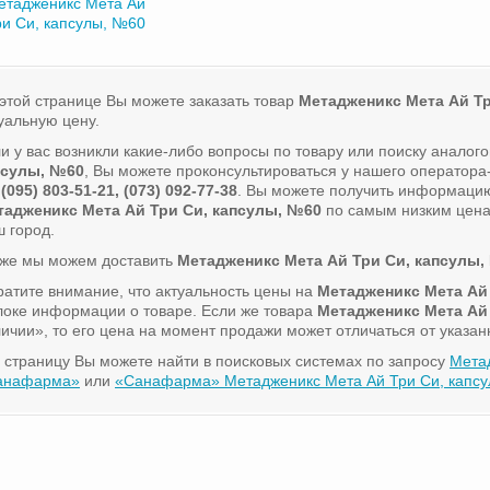
етадженикс Мета Ай
ри Си, капсулы, №60
этой странице Вы можете заказать товар
Метадженикс Мета Ай Тр
уальную цену.
и у вас возникли какие-либо вопросы по товару или поиску аналог
псулы, №60
, Вы можете проконсультироваться у нашего оператор
 (095) 803-51-21, (073) 092-77-38
. Вы можете получить информацию
тадженикс Мета Ай Три Си, капсулы, №60
по самым низким ценам
 город.
кже мы можем доставить
Метадженикс Мета Ай Три Си, капсулы,
атите внимание, что актуальность цены на
Метадженикс Мета Ай
локе информации о товаре. Если же товара
Метадженикс Мета Ай
ичии», то его цена на момент продажи может отличаться от указан
 страницу Вы можете найти в поисковых системах по запросу
Мета
анафарма»
или
«Санафарма» Метадженикс Мета Ай Три Си, капсу