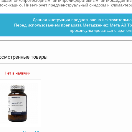
ладает онкопротекторным, антипролиферативным, антиоксидантн
токсикацию. Нивелирует предменструальный синдром и климактери
Данная инструкция предназначена исключительно
Перед использованием препарата Метадженикс Мета Ай Тр
проконсультироваться с врачом
осмотренные товары
Нет в наличии