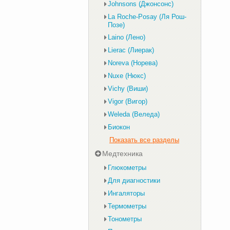
Johnsons (Джонсонс)
La Roche-Posay (Ля Рош-
Позе)
Laino (Лено)
Lierac (Лиерак)
Noreva (Норева)
Nuxe (Нюкс)
Vichy (Виши)
Vigor (Вигор)
Weleda (Веледа)
Биокон
Показать все разделы
Медтехника
Глюкометры
Для диагностики
Ингаляторы
Термометры
Тонометры