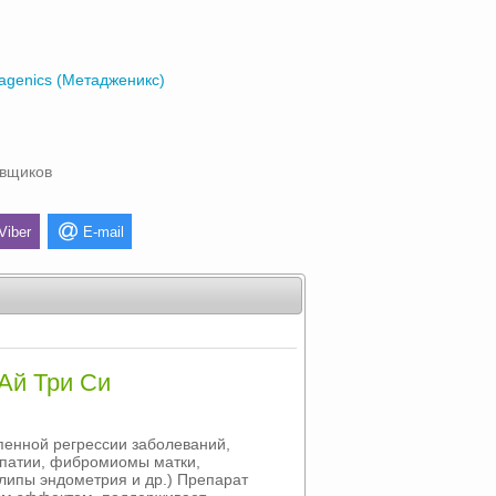
agenics (Метадженикс)
авщиков
Viber
E-mail
 Ай Три Си
пенной регрессии заболеваний,
опатии, фибромиомы матки,
липы эндометрия и др.) Препарат