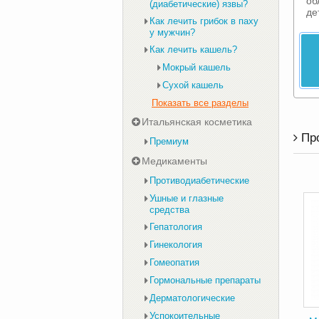
об
(диабетические) язвы?
де
Как лечить грибок в паху
у мужчин?
Как лечить кашель?
Мокрый кашель
Сухой кашель
Показать все разделы
Итальянская косметика
Пр
Премиум
Медикаменты
Противодиабетические
Ушные и глазные
средства
Гепатология
Гинекология
Гомеопатия
Гормональные препараты
Дерматологические
Успокоительные