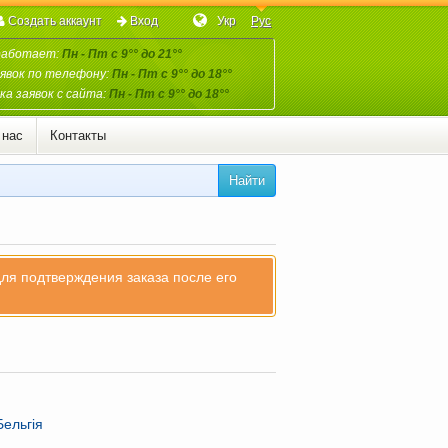
Создать аккаунт
Вход
Укр
Рус
работает:
Пн - Пт с 9°° до 21°°
явок по телефону:
Пн - Пт с 9°° до 18°°
а заявок с сайта:
Пн - Пт с 9°° до 18°°
 нас
Контакты
Найти
для подтверждения заказа после его
Бельгія