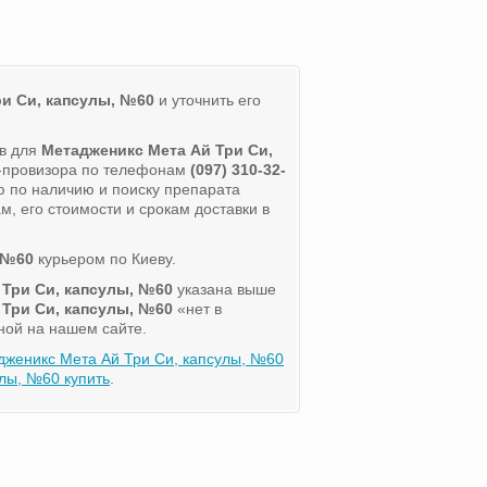
и Си, капсулы, №60
и уточнить его
ов для
Метадженикс Мета Ай Три Си,
а-провизора по телефонам
(097) 310-32-
 по наличию и поиску препарата
, его стоимости и срокам доставки в
 №60
курьером по Киеву.
 Три Си, капсулы, №60
указана выше
 Три Си, капсулы, №60
«нет в
ной на нашем сайте.
дженикс Мета Ай Три Си, капсулы, №60
лы, №60 купить
.