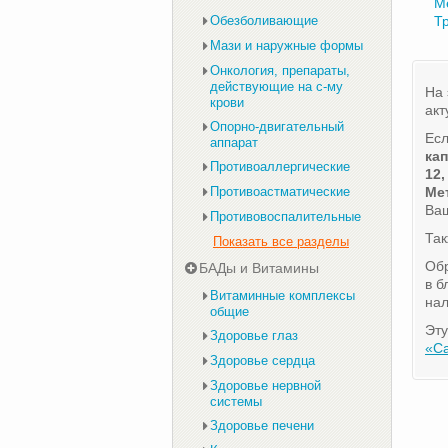
М
Обезболивающие
Т
Мази и наружные формы
Онкология, препараты,
действующие на с-му
На 
крови
акт
Опорно-двигательный
Есл
аппарат
ка
Противоаллергические
12,
Противоастматические
Ме
Ваш
Противовоспалительные
Та
Показать все разделы
Обр
БАДы и Витамины
в б
Витаминные комплексы
нал
общие
Эту
Здоровье глаз
«С
Здоровье сердца
Здоровье нервной
системы
Здоровье печени