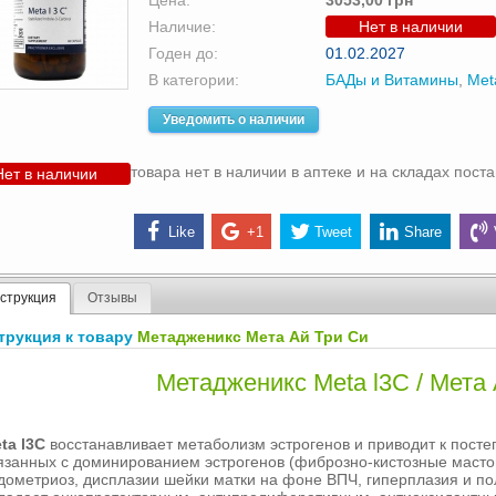
Цена:
3053,00 грн
Наличие:
Нет в наличии
Годен до:
01.02.2027
В категории:
БАДы и Витамины
,
Met
Уведомить о наличии
товара нет в наличии в аптеке и на складах пост
Нет в наличии
Like
+1
Tweet
Share
струкция
Отзывы
трукция к товару
Метадженикс Мета Ай Три Си
Метадженикс Meta l3C / Мета
ta l3C
восстанавливает метаболизм эстрогенов и приводит к посте
язанных с доминированием эстрогенов (фиброзно-кистозные маст
дометриоз, дисплазии шейки матки на фоне ВПЧ, гиперплазия и по