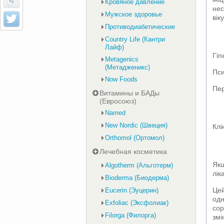
Кровяное давление
нес
Мужское здоровье
віку
Противодиабетические
Country Life (Кантри
Лайф)
Гіп
Metagenics
(Метадженикс)
Пси
Now Foods
Пер
Витамины и БАДы
(Евросоюз)
Named
New Nordic (Швеция)
Клі
Orthomol (Ортомол)
Лечебная косметика
Якщ
Algotherm (Альготерм)
лік
Bioderma (Биодерма)
Цей
Eucerin (Эуцерин)
одн
Exfoliac (Эксфолиак)
сор
Filorga (Филорга)
змі