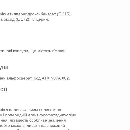
трію етилпарагідроксибензоат (Е 215),
а оксид (Е 172), гліцерин.
тинові капсули, що містять в'язкий
упа
іну альфосцерат. Код АТХ N07A X02.
сті
тиків з переважаючим впливом на
ну і попередній агент фосфатидилхоліну
ження, які мають особливе значення
 тобто може впливати на знижений