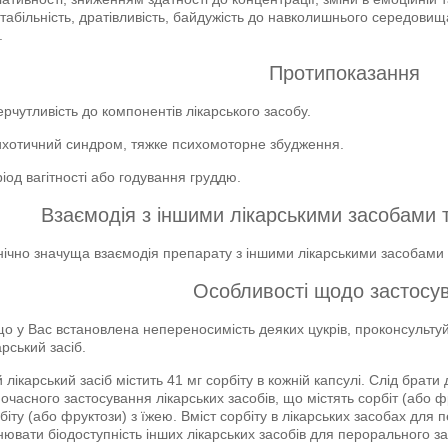
табільність, дратівливість, байдужість до навколишнього середови
.
Протипоказання
ерчутливість до компонентів лікарського засобу.
хотичний синдром, тяжке психомоторне збудження.
іод вагітності або годування груддю.
Взаємодія з іншими лікарськими засобами т
нічно значуща взаємодія препарату з іншими лікарськими засобами
Особливості щодо застосу
о у Вас встановлена непереносимість деяких цукрів, проконсультуй
арський засіб.
 лікарський засіб містить 41 мг сорбіту в кожній капсулі. Слід брати
очасного застосування лікарських засобів, що містять сорбіт (або 
біту (або фруктози) з їжею. Вміст сорбіту в лікарських засобах дл
нювати біодоступність інших лікарських засобів для перорального з