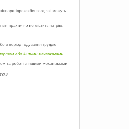
пілпарагідроксибензоат, які можуть
 він практично не містить натрію.
або в період годування груддю.
спортом або іншими механізмами.
том та роботі з іншими механізмами.
ози