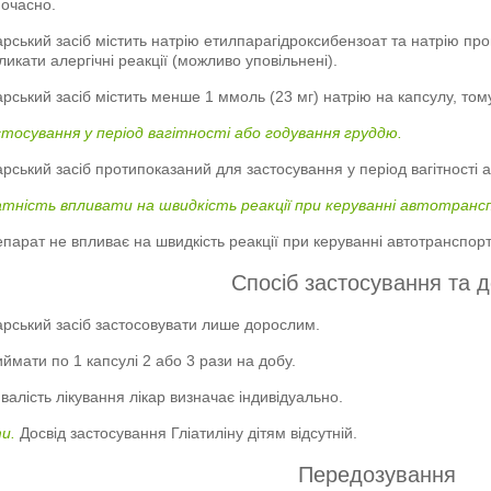
очасно.
арський засіб містить натрію етилпарагідроксибензоат та натрію про
ликати алергічні реакції (можливо уповільнені).
арський засіб містить менше 1 ммоль (23 мг) натрію на капсулу, тому
тосування у період вагітності або годування груддю.
арський засіб протипоказаний для застосування у період вагітності 
тність впливати на швидкість реакції при керуванні автотран
парат не впливає на швидкість реакції при керуванні автотранспор
Спосіб застосування та д
арський засіб застосовувати лише дорослим.
ймати по 1 капсулі 2 або 3 рази на добу.
валість лікування лікар визначає індивідуально.
и.
Досвід застосування Гліатиліну дітям відсутній.
Передозування