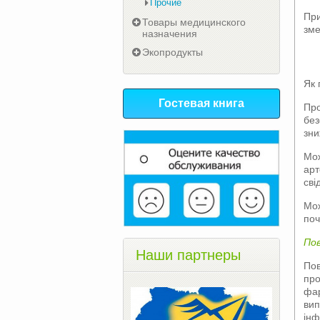
Прочие
При
Товары медицинского
зме
назначения
Экопродукты
Як 
Гостевая книга
Про
без
зни
Мож
арт
сві
Мож
поч
Пов
Наши партнеры
Пов
про
фар
вип
інф