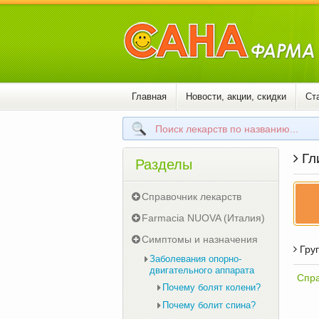
Главная
Новости, акции, скидки
Ст
Гли
Разделы
Справочник лекарств
Farmacia NUOVA (Италия)
Симптомы и назначения
Груп
Заболевания опорно-
двигательного аппарата
Спра
Почему болят колени?
Почему болит спина?