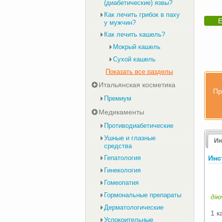
(диабетические) язвы?
Как лечить грибок в паху
Е
у мужчин?
Как лечить кашель?
Мокрый кашель
Сухой кашель
Показать все разделы
Итальянская косметика
Пр
Премиум
Медикаменты
Противодиабетические
Ушные и глазные
Ин
средства
Инс
Гепатология
Гинекология
Гомеопатия
Гормональные препараты
дію
Дерматологические
1 к
Успокоительные