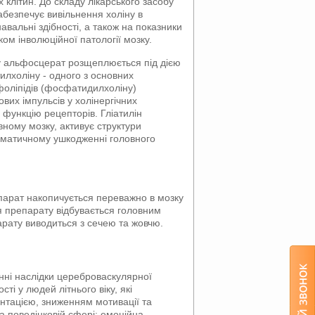
 клітин. До складу лікарського засобу
абезпечує вивільнення холіну в
навальні здібності, а також на показники
ом інволюційної патології мозку.
ну альфосцерат розщеплюється під дією
тилхоліну - одного з основних
оліпідів (фосфатидилхоліну)
их імпульсів у холінергічних
функцію рецепторів. Гліатилін
ному мозку, активує структури
авматичному ушкодженні головного
парат накопичується переважно в мозку
ція препарату відбувається головним
арату виводиться з сечею та жовчю.
нні наслідки цереброваскулярної
ті у людей літнього віку, які
єнтацією, зниженням мотивації та
та поведінковій сфері: емоційна