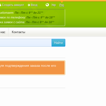
Создать аккаунт
Вход
Укр
Рус
работает:
Пн - Пт с 9°° до 21°°
явок по телефону:
Пн - Пт с 9°° до 18°°
а заявок с сайта:
Пн - Пт с 9°° до 18°°
 нас
Контакты
Найти
для подтверждения заказа после его