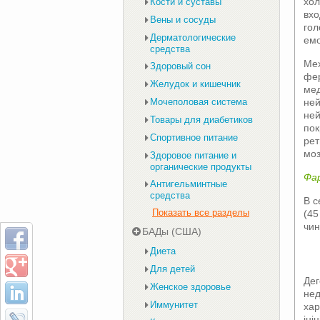
хол
Кости и суставы
вхо
Вены и сосуды
гол
Дерматологические
емо
средства
Мех
Здоровый сон
фер
Желудок и кишечник
мед
ней
Мочеполовая система
ней
Товары для диабетиков
пок
Спортивное питание
рет
моз
Здоровое питание и
органические продукты
Фа
Антигельминтные
средства
В с
Показать все разделы
(45
чин
БАДы (США)
Диета
Для детей
Дег
Женское здоровье
нед
Иммунитет
хар
іні