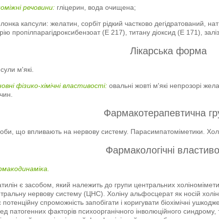
оміжні речовини:
гліцерин, вода очищена;
лонка капсули: желатин, сорбіт рідкий частково дегідратований, на
рію пропілпарагідроксибензоат (Е 217), титану діоксид (Е 171), заліз
Лікарська форма
сули м'які.
овні фізико-хімічні властивості:
овальні жовті м'які непрозорі жела
чин.
Фармакотерапевтична гр
оби, що впливають на нервову систему. Парасимпатоміметики. Хол
Фармакологічні властиво
рмакодинаміка.
атилін є засобом, який належить до групи центральних холіноміме
тральну нервову систему (ЦНС). Холіну альфосцерат як носій холі
 потенційну спроможність запобігати і коригувати біохімічні ушкод
ед патогенних факторів психоорганічного інволюційного синдрому,