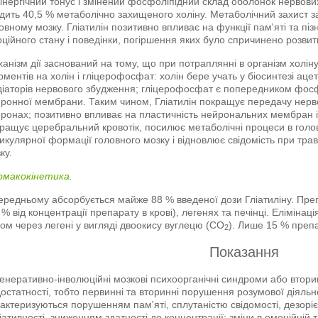
інергічний тонус і змінений фосфоліпідний склад оболонок нервових
дить 40,5 % метаболічно захищеного холіну. Метаболічний захист з
овному мозку. Гліатилін позитивно впливає на функції пам'яті та піз
ційного стану і поведінки, погіршення яких було спричинено розвитк
анізм дії заснований на тому, що при потраплянні в організм холі
ментів на холін і гліцерофосфат: холін бере учать у біосинтезі аце
іаторів нервового збудження; гліцерофосфат є попередником фосф
ронної мембрани. Таким чином, Гліатилін покращує передачу нервов
ронах; позитивно впливає на пластичність нейрональних мембран і 
ращує церебральний кровотік, посилює метаболічні процеси в голов
икулярної формації головного мозку і відновлює свідомість при тр
ку.
рмакокінетика.
ередньому абсорбується майже 88 % введеної дози Гліатиліну. Пре
 % від концентрації препарату в крові), легенях та печінці. Еліміна
ом через легені у вигляді двоокису вуглецю (СО
). Лише 15 % преп
2
Показання
енеративно-інволюційні мозкові психоорганічні синдроми або втори
остатності, тобто первинні та вторинні порушення розумової діяльнос
актеризуються порушенням пам'яті, сплутаністю свідомості, дезорі
ціативності, зниженням здатності до концентрації; зміни в емоційній 