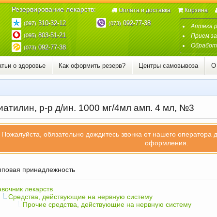
Резервирование лекарств:
Оплата и доставка
Корзина
310-32-12
092-77-38
(097)
(073)
Аптека 
803-51-21
(095)
Прием за
Обработк
092-77-38
(073)
атьи о здоровье
Как оформить резерв?
Центры самовывоза
О
атилин, р-р д/ин. 1000 мг/4мл амп. 4 мл, №3
Пожалуйста, обязательно дождитесь звонка от нашего оператора 
оформления.
повая принадлежность
вочник лекарств
Средства, действующие на нервную систему
Прочие средства, действующие на нервную систему