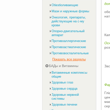
доп
Обезболивающие
Мази и наружные формы
обо
нат
Онкология, препараты,
действующие на с-му
крови
Опорно-двигательный
Кап
аппарат
Противоаллергические
Осн
Противоастматические
роз
Противовоспалительные
Показать все разделы
БАДы и Витамины
Зас
Витаминные комплексы
общие
Здоровье глаз
Фа
Здоровье сердца
Глі
Здоровье нервной
цен
системы
має
Здоровье печени
сер