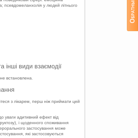
ща; псевдомеланхолія у людей літнього
а інші види взаємодії
 не встановлена.
вання
теся з лікарем, перш ніж приймати цей
 до уваги адитивний ефект від
фруктозу), і щоденного споживання
я перорального застосування може
астосування, які застосовуються