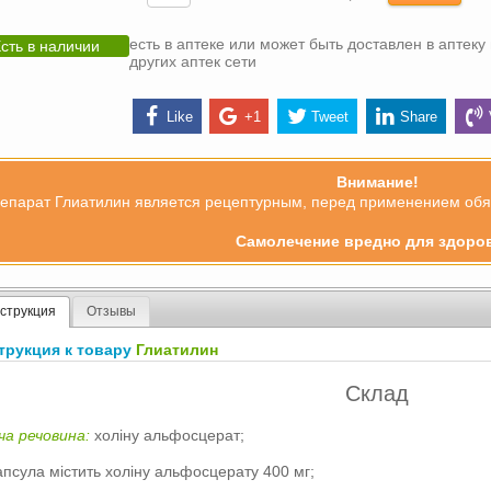
есть в аптеке или может быть доставлен в аптеку 
сть в наличии
других аптек сети
Like
+1
Tweet
Share
Внимание!
епарат Глиатилин является рецептурным, перед применением обяз
Самолечение вредно для здоро
струкция
Отзывы
трукция к товару
Глиатилин
Склад
ча речовина:
холіну альфосцерат;
апсула містить холіну альфосцерату 400 мг;