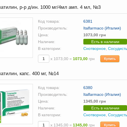
атилин, р-р д/ин. 1000 мг/4мл амп. 4 мл, №3
Код товара:
6381
Производитель:
Italfarmaco (Италия)
Цена:
1073,00 грн
Наличие:
Есть в наличии
В категории:
Снотворное
,
Сосудист
х 1073,00 =
1073,00
грн
Купить
атилин, капс. 400 мг, №14
Код товара:
6380
Производитель:
Italfarmaco (Италия)
Цена:
1345,00 грн
Наличие:
Есть в наличии
В категории:
Снотворное
,
Сосудист
х 1345,00 =
1345,00
грн
Купить