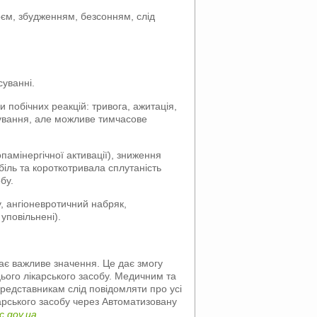
оєм, збудженням, безсонням, слід
суванні.
 побічних реакцій: тривога, ажитація,
кування, але можливе тимчасове
памінергічної активації), зниження
біль та короткотривала сплутаність
бу.
у, ангіоневротичний набряк,
 уповільнені).
має важливе значення. Це дає змогу
цього лікарського засобу. Медичним та
редставникам слід повідомляти про усі
карського засобу через Автоматизовану
ec.gov.ua