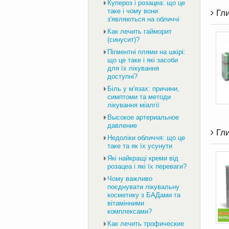
Купероз і розацеа: що це
таке і чому вони
Гли
з'являються на обличчі
Как лечить гайморит
(синусит)?
Пігментні плями на шкірі:
що це таке і які засоби
для їх лікування
доступні?
Біль у м'язах: причини,
симптоми та методи
лікування міалгії
Высокое артериальное
давление
Гли
Недоліки обличчя: що це
таке та як їх усунути
Які найкращі креми від
розацеа і які їх переваги?
Чому важливо
поєднувати лікувальну
косметику з БАДами та
вітамінними
комплексами?
Как лечить трофические