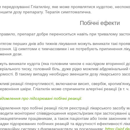
 передозуванні Гліатиліну, яке може проявлятися нудотою, неспок
ншити дозу препарату. Терапія симптоматична.
Побічні ефекти
правило, препарат добре переноситься навіть при тривалому засто
тягом перших днів або тижнів лікування можуть виникати такі прояви
соння. Ці симптоми є тимчасовими і не потребують припинення лі
ження дози.
уть виникати нудота (яка головним чином є наслідком вторинної до
еріального тиску, головний біль, дуже рідко можливі абдомінальний 
домості. В такому випадку необхідно зменшити дозу лікарського засо
ливі реакції гіперчутливості, включаючи висип, свербіж, кропив'янк
ервоніння шкіри. Гліатилін може спричинити алергічні реакції (в т. ч.
ідомлення про підозрювані побічні реакції.
ідомлення про побічні реакції після реєстрації лікарського засобу 
водити моніторинг співвідношення користь/ризик при застосуванні 
мацевтичним працівникам, а також пацієнтам або їхнім законним п
адки підозрюваних побічних реакцій та відсутності ефективності лі
ормаційну систему з фармаконагляду за посиланням:
https://aisf.d