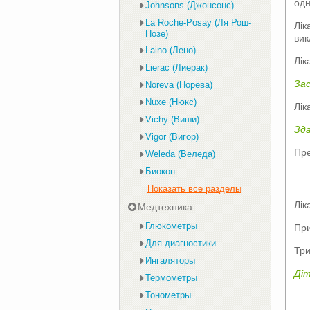
одн
Johnsons (Джонсонс)
La Roche-Posay (Ля Рош-
Лік
Позе)
вик
Laino (Лено)
Лік
Lierac (Лиерак)
Зас
Noreva (Норева)
Nuxe (Нюкс)
Лік
Vichy (Виши)
Зда
Vigor (Вигор)
Пре
Weleda (Веледа)
Биокон
Показать все разделы
Лік
Медтехника
Глюкометры
При
Для диагностики
Три
Ингаляторы
Діт
Термометры
Тонометры