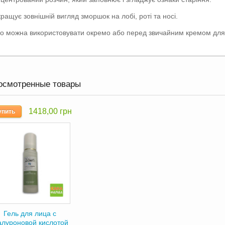
ращує зовнішній вигляд зморшок на лобі, роті та носі.
о можна використовувати окремо або перед звичайним кремом для
осмотренные товары
1418,00 грн
упить
Гель для лица с
алуроновой кислотой