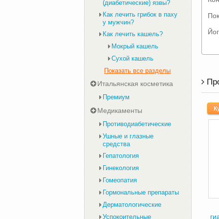
(диабетические) язвы?
Как лечить грибок в паху
Пок
у мужчин?
Йог
Как лечить кашель?
Мокрый кашель
Сухой кашель
Показать все разделы
Пр
Итальянская косметика
Премиум
К
Медикаменты
Противодиабетические
Ушные и глазные
средства
Гепатология
Гинекология
Гомеопатия
Гормональные препараты
Дерматологические
ги
Успокоительные