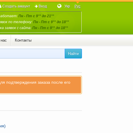
Создать аккаунт
Вход
Укр
Рус
работает:
Пн - Пт с 9°° до 21°°
явок по телефону:
Пн - Пт с 9°° до 18°°
а заявок с сайта:
Пн - Пт с 9°° до 18°°
 нас
Контакты
Найти
для подтверждения заказа после его
ия)