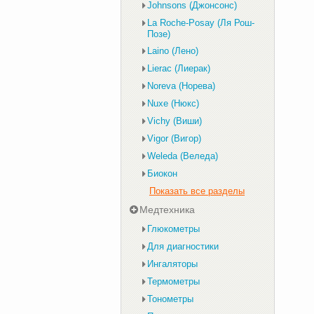
Johnsons (Джонсонс)
La Roche-Posay (Ля Рош-
Позе)
Laino (Лено)
Lierac (Лиерак)
Noreva (Норева)
Nuxe (Нюкс)
Vichy (Виши)
Vigor (Вигор)
Weleda (Веледа)
Биокон
Показать все разделы
Медтехника
Глюкометры
Для диагностики
Ингаляторы
Термометры
Тонометры