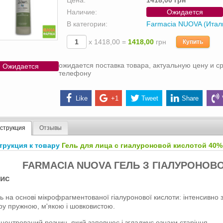
Цена:
1418,00 грн
Наличие:
Ожидается
В категории:
Farmacia NUOVA (Итал
х 1418,00 =
1418,00
грн
Купить
ожидается поставка товара, актуальную цену и ср
Ожидается
телефону
Like
+1
Tweet
Share
струкция
Отзывы
трукция к товару
Гель для лица с гиалуроновой кислотой 40%
FARMACIA NUOVA ГЕЛЬ З ГІАЛУРОНО
ис
ь на основі мікрофрагментованої гіалуронової кислоти: інтенсивно
ру пружною, м'якою і шовковистою.
центрований розчин, який заповнює і згладжує ознаки старіння.