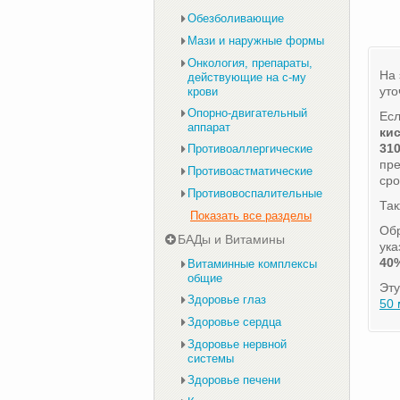
Обезболивающие
Мази и наружные формы
Онкология, препараты,
На 
действующие на с-му
уто
крови
Опорно-двигательный
Есл
аппарат
ки
310
Противоаллергические
пр
Противоастматические
сро
Противовоспалительные
Та
Показать все разделы
Обр
БАДы и Витамины
ука
40%
Витаминные комплексы
общие
Эту
Здоровье глаз
50
Здоровье сердца
Здоровье нервной
системы
Здоровье печени