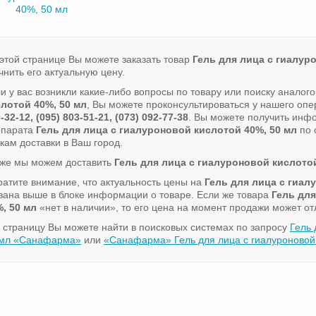
40%, 50 мл
этой странице Вы можете заказать товар
Гель для лица с гиалур
чнить его актуальную цену.
и у вас возникли какие-либо вопросы по товару или поиску аналог
слотой 40%, 50 мл
, Вы можете проконсультироваться у нашего оп
-32-12, (095) 803-51-21, (073) 092-77-38
. Вы можете получить инф
епарата
Гель для лица с гиалуроновой кислотой 40%, 50 мл
по 
кам доставки в Ваш город.
кже мы можем доставить
Гель для лица с гиалуроновой кислотой
атите внимание, что актуальность цены на
Гель для лица с гиал
зана выше в блоке информации о товаре. Если же товара
Гель для
, 50 мл
«нет в наличии», то его цена на момент продажи может от
 страницу Вы можете найти в поисковых системах по запросу
Гель 
 мл «Санафарма»
или
«Санафарма» Гель для лица с гиалуроновой 