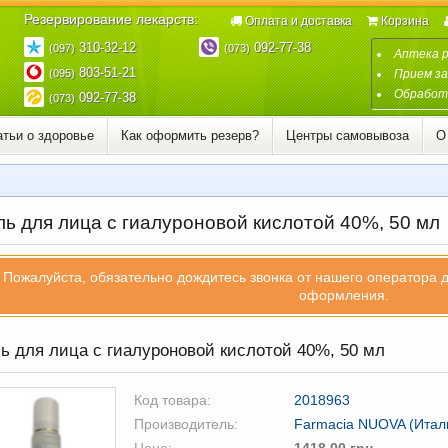
Резервирование лекарств:
Оплата и доставка
Корзина
310-32-12
092-77-38
(097)
(073)
Аптека 
803-51-21
(095)
Прием за
Обработк
092-77-38
(073)
атьи о здоровье
Как оформить резерв?
Центры самовывоза
О
ль для лица с гиалуроновой кислотой 40%, 50 мл
Пожалуйста, обязательно дождитесь звонка от нашего оператора 
оформления.
ь для лица с гиалуроновой кислотой 40%, 50 мл
Код товара:
2018963
Производитель:
Farmacia NUOVA (Итал