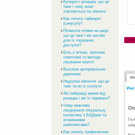
Купероз і розацеа: що це
таке і чому вони
з'являються на обличчі
Как лечить гайморит
(синусит)?
Пігментні плями на шкірі:
що це таке і які засоби
для їх лікування
доступні?
Біль у м'язах: причини,
симптоми та методи
лікування міалгії
Высокое артериальное
давление
Ин
Недоліки обличчя: що це
таке та як їх усунути
Инс
Які найкращі креми від
розацеа і які їх переваги?
Чому важливо
Оп
поєднувати лікувальну
косметику з БАДами та
Гел
вітамінними
шкі
комплексами?
Как лечить трофические
Кон