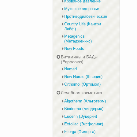
Кровяное давление
Мужское здоровье
Противодиабетические
Country Life (Кантри
Лайф)
Metagenics
(Метадженикс)
Now Foods
Витамины и БАДы
(Евросоюз)
Named
New Nordic (Швеция)
Orthomol (Ортомол)
Лечебная косметика
Algotherm (Альготерм)
Bioderma (Биодерма)
Eucerin (Эуцерин)
Exfoliac (Эксфолиак)
Filorga (Филорга)