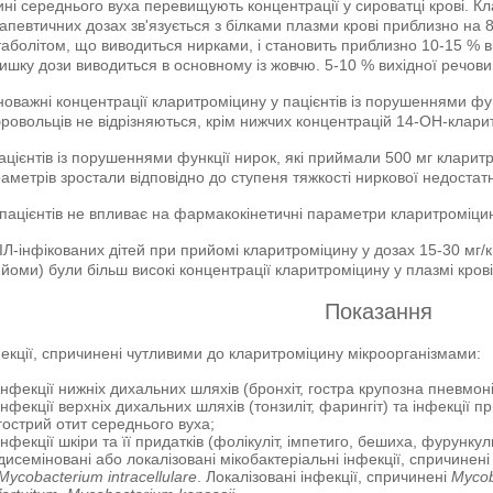
ині середнього вуха перевищують концентрації у сироватці крові. К
апевтичних дозах зв'язується з білками плазми крові приблизно на
аболітом, що виводиться нирками, і становить приблизно 10-15 % ві
ишку дози виводиться в основному із жовчю. 5-10 % вихідної речов
новажні концентрації кларитроміцину у пацієнтів із порушеннями фун
ровольців не відрізняються, крім нижчих концентрацій 14-ОН-кларит
ацієнтів із порушеннями функції нирок, які приймали 500 мг клари
аметрів зростали відповідно до ступеня тяжкості ниркової недостатн
 пацієнтів не впливає на фармакокінетичні параметри кларитроміци
ІЛ-інфікованих дітей при прийомі кларитроміцину у дозах 15-30 мг/к
йоми) були більш високі концентрації кларитроміцину у плазмі кров
Показання
екції, спричинені чутливими до кларитроміцину мікроорганізмами:
інфекції нижніх дихальних шляхів (бронхіт, гостра крупозна пневмон
інфекції верхніх дихальних шляхів (тонзиліт, фарингіт) та інфекції п
гострий отит середнього вуха;
інфекції шкіри та її придатків (фолікуліт, імпетиго, бешиха, фурункул
дисеміновані або локалізовані мікобактеріальні інфекції, спричинен
Mycobacterium intracellulare
. Локалізовані інфекції, спричинені
Mycob