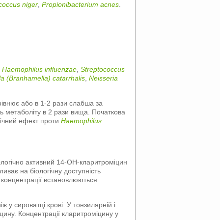
coccus niger
,
Propionibacterium acnes
.
:
Haemophilus influenzae
,
Streptococcus
a (Branhamella) catarrhalis
,
Neisseria
орівнює або в 1-2 рази слабша за
ть метаболіту в 2 рази вища. Початкова
гічний ефект проти
Haemophilus
іологічно активний 14-ОН-кларитроміцин
ливає на біологічну доступність
і концентрації встановлюються
іж у сироватці крові. У тонзилярній і
цину. Концентрації кларитроміцину у