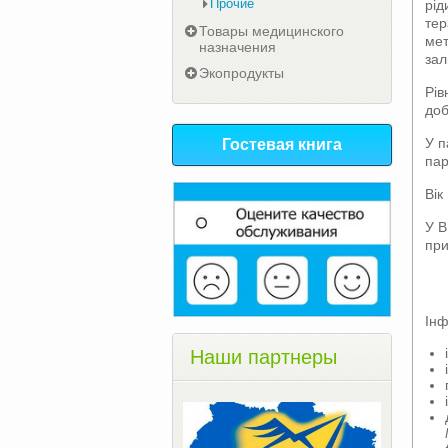
Прочие
рід
тер
Товары медицинского
мет
назначения
зал
Экопродукты
Рів
доб
У п
Гостевая книга
пар
Вік
У В
при
Інф
Наши партнеры