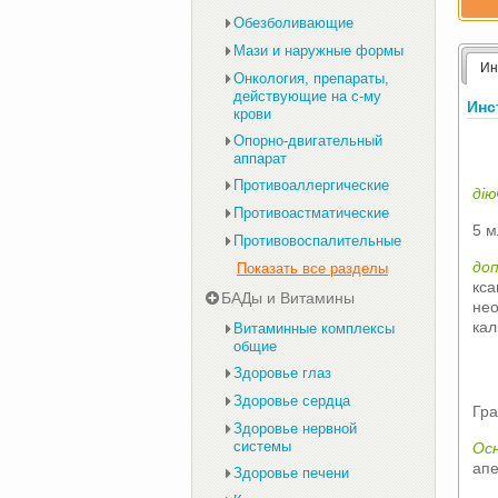
Обезболивающие
Мази и наружные формы
Ин
Онкология, препараты,
действующие на с-му
Инс
крови
Опорно-двигательный
аппарат
Противоаллергические
дію
Противоастматические
5 м
Противовоспалительные
доп
Показать все разделы
кса
БАДы и Витамины
нео
кал
Витаминные комплексы
общие
Здоровье глаз
Здоровье сердца
Гра
Здоровье нервной
системы
Осн
ап
Здоровье печени