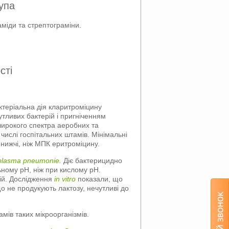
упа
аміди та стрептограміни.
сті
ктеріальна дія кларитроміцину
тливих бактерій і пригніченням
рокого спектра аеробних та
числі госпітальних штамів. Мінімальні
 нижчі, ніж МПК еритроміцину.
lasma pneumonie.
Діє бактерицидно
ьному pH, ніж при кислому pH.
ій. Дослідження
in vitro
показали, що
 що не продукують лактозу, нечутливі до
амів таких мікроорганізмів.