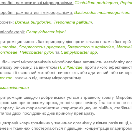
еробні грампозитивні мікроорганізми:
Clostridium perfringens
,
Pepto
еробні грамнегативні мікроорганізми:
Bacteriodes melaninogenicus
.
рохети:
Borrelia burgdorferi
,
Treponema pallidum
.
пілобактерії:
Campylobacter jejuni
.
ритроміцин чинить бактерицидну дію проти кількох штамів бактерій
eumoniae
,
Streptococcus pyogenes
,
Streptococcus agalactiae
,
Moraxell
orrhoeae
,
Helicobacter pylori
та
Campylobacter spp
.
 більшості мікроорганізмів мікробіологічна активність метаболіту д
аткову речовину, за винятком
H. influenzae
, проти якого ефективніс
овина і її основний метаболіт виявляють або адитивний, або синер
luenzae
, залежно від штаму мікроорганізму.
рмакокінетика
.
ритроміцин швидко і добре всмоктується з травного тракту. Мікроб
орюється при першому проходженні через печінку. Їжа істотно не вп
парату. Хоча фармакокінетика кларитроміцину не лінійна, стабільн
тягом двох послідовних днів прийому препарату.
центрації кларитроміцину у тканинах організму у кілька разів вищі, н
еневій тканинах спостерігаються підвищені концентрації кларитромі