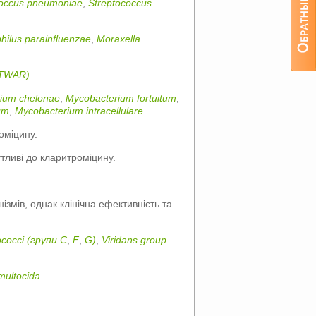
coccus pneumoniae
,
Streptococcus
ilus parainfluenzae
,
Moraxella
(TWAR).
ium chelonae
,
Mycobacterium fortuitum
,
um
,
Mycobacterium intracellulare
.
оміцину.
утливі до кларитроміцину.
ізмів, однак клінічна ефективність та
ococci (групи C
,
F
,
G)
,
Viridans group
multocida
.