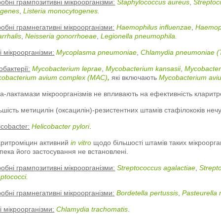
обні грампозитивні мікроорганізми:
Staphylococcus aureus
,
Strepto
ogenes
,
Listeria monocytogenes.
обні грамнегативні мікроорганізми:
Haemophilus influenzae
,
Haemoph
arrhаlis
,
Neisseria gonorrhоеae
,
Legionella pneumophila.
і мікроорганізми:
Mycoplasma pneumoniae
,
Chlamydia pneumoniae 
обактерії:
Mycobacterium leprae
,
Mycobacterium kansasii
,
Mycobacter
obacterium avium соmplex (MAC)
,
які включають
Mycobacterium avi
а-лактамази мікроорганізмів не впливають на ефективність кларитр
ьшість метицилін (оксацилін)-резистентних штамів стафілококів неч
icobacter:
Helicobacter pylori
.
аритроміцин активний
in vitro
щодо більшості штамів таких мікроорган
пека його застосування не встановлені.
обні грампозитивні мікроорганізми:
Streptococcus agalactiae
,
Strept
eptococci.
обні грамнегативні мікроорганізми:
Bordetella pertussis
,
Pasteurella 
і мікроорганізми:
Chlamydia trachomatis
.