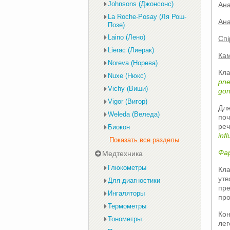
Johnsons (Джонсонс)
Ана
La Roche-Posay (Ля Рош-
Ана
Позе)
Laino (Лено)
Спі
Lierac (Лиерак)
Кам
Noreva (Норева)
Кла
Nuxe (Нюкс)
pn
Vichy (Виши)
gon
Vigor (Вигор)
Для
Weleda (Веледа)
поч
реч
Биокон
іnf
Показать все разделы
Фа
Медтехника
Глюкометры
Кла
утв
Для диагностики
пре
Ингаляторы
про
Термометры
Кон
Тонометры
лег