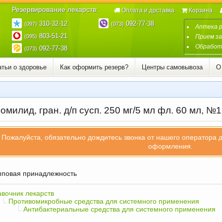
Резервирование лекарств:
Оплата и доставка
Корзина
310-32-12
092-77-38
(097)
(073)
Аптека 
803-51-21
(095)
Прием за
Обработк
092-77-38
(073)
атьи о здоровье
Как оформить резерв?
Центры самовывоза
О
милид, гран. д/п сусп. 250 мг/5 мл фл. 60 мл, №1
Пожалуйста, обязательно дождитесь звонка от нашего оператора 
оформления.
повая принадлежность
вочник лекарств
Противомикробные средства для системного применения
Антибактериальные средства для системного применения