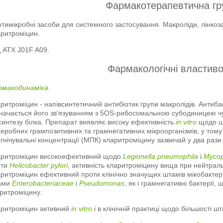
Фармакотерапевтична гр
тимікробні засоби для системного застосування. Макроліди, лінкоз
ритроміцин.
 АТХ J01F A09.
Фармакологічні властиво
рмакодинаміка.
ритроміцин - напівсинтетичний антибіотик групи макролідів. Антиба
начається його зв'язуванням з 5OS-рибосомальною субодиницею чу
синтезу білка. Препарат виявляє високу ефективність
in vitro
щодо ши
еробних грампозитивних та грамнегативних мікроорганізмів, у тому 
гнічувальні концентрації (МПК) кларитроміцину зазвичай у два рази
аритроміцин високоефективний щодо
Legionella pneumophila
і
Mycop
оти
Helicobacter pylori
, активність кларитроміцину вища при нейтрал
ритроміцин ефективний проти клінічно значущих штамів мікобактер
ами
Enterobacteriaceae
і
Pseudomonas
, як і грамнегативні бактерії,
ритроміцину.
аритроміцин активний
in vitro
і в клінічній практиці щодо більшості шт