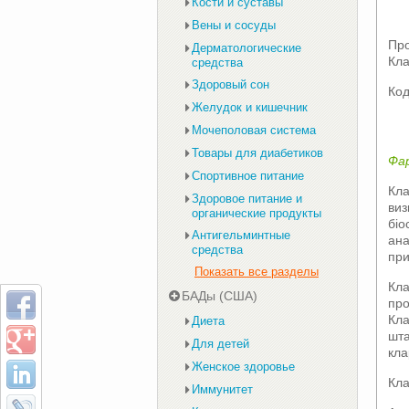
Кости и суставы
Вены и сосуды
Про
Дерматологические
Кла
средства
Здоровый сон
Код
Желудок и кишечник
Мочеполовая система
Товары для диабетиков
Фа
Спортивное питание
Кла
Здоровое питание и
виз
органические продукты
біо
Антигельминтные
ана
средства
при
Показать все разделы
Кл
БАДы (США)
пр
Кла
Диета
шт
Для детей
кла
Женское здоровье
Кл
Иммунитет