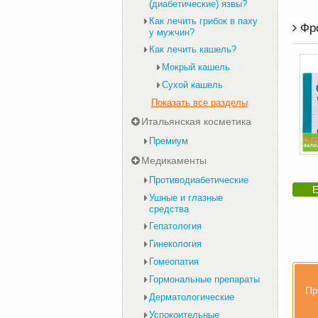
(диабетические) язвы?
Как лечить грибок в паху
Фро
у мужчин?
Как лечить кашель?
Мокрый кашель
Сухой кашель
Показать все разделы
Итальянская косметика
Премиум
Медикаменты
Противодиабетические
Е
Ушные и глазные
средства
Гепатология
Гинекология
Гомеопатия
Гормональные препараты
Пр
Дерматологические
Успокоительные