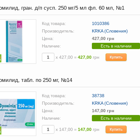
милид, гран. д/п сусп. 250 мг/5 мл фл. 60 мл, №1
Код товара:
1010386
Производитель:
KRKA (Словения)
Цена:
427,00 грн
Наличие:
Есть в наличии
х 427,00 =
427,00
грн
Купить
милид, табл. по 250 мг, №14
Код товара:
38738
Производитель:
KRKA (Словения)
Цена:
147,00 грн
Наличие:
Есть в наличии
х 147,00 =
147,00
грн
Купить