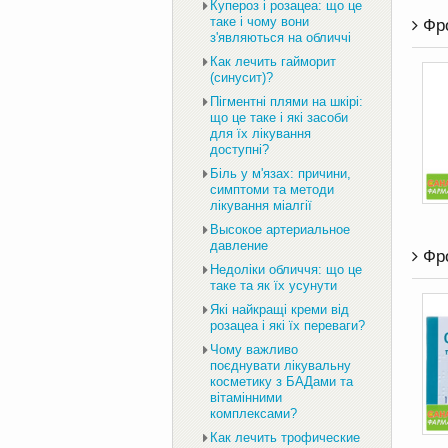
Купероз і розацеа: що це
таке і чому вони
Фро
з'являються на обличчі
Как лечить гайморит
(синусит)?
Пігментні плями на шкірі:
що це таке і які засоби
для їх лікування
доступні?
Біль у м'язах: причини,
симптоми та методи
лікування міалгії
Высокое артериальное
давление
Фро
Недоліки обличчя: що це
таке та як їх усунути
Які найкращі креми від
розацеа і які їх переваги?
Чому важливо
поєднувати лікувальну
косметику з БАДами та
вітамінними
комплексами?
Как лечить трофические