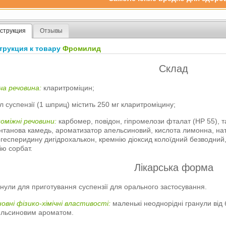
струкция
Отзывы
трукция к товару
Фромилид
Склад
ча речовина:
кларитроміцин;
л суспензії (1 шприц) містить 250 мг кларитроміцину;
оміжні речовини:
карбомер, повідон, гіпромелози фталат (НР 55), т
нтанова камедь, ароматизатор апельсиновий, кислота лимонна, нат
гесперидину дигідрохалькон, кремнію діоксид колоїдний безводний, 
ію сорбат.
Лікарська форма
нули для приготування суспензії для орального застосування.
овні фізико-хімічні властивості:
маленькі неоднорідні гранули від 
ельсиновим ароматом.