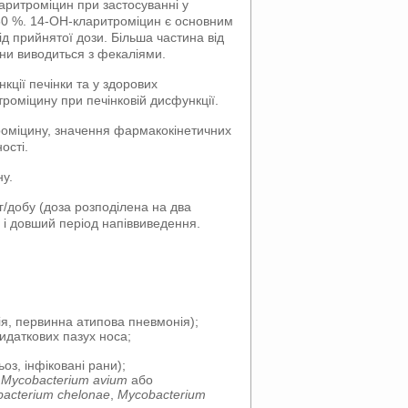
ларитроміцин при застосуванні у
 80 %. 14-ОН-кларитроміцин є основним
д прийнятої дози. Більша частина від
ини виводиться з фекаліями.
кції печінки та у здорових
роміцину при печінковій дисфункції.
троміцину, значення фармакокінетичних
ості.
ну.
г/добу (доза розподілена на два
і і довший період напіввиведення.
ія, первинна атипова пневмонія);
ридаткових пазух носа;
ьоз, інфіковані рани);
і
Mycobacterium avium
або
acterium chelonae
,
Mycobacterium