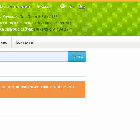
Создать аккаунт
Вход
Укр
Рус
работает:
Пн - Пт с 9°° до 21°°
явок по телефону:
Пн - Пт с 9°° до 18°°
а заявок с сайта:
Пн - Пт с 9°° до 18°°
 нас
Контакты
Найти
для подтверждения заказа после его