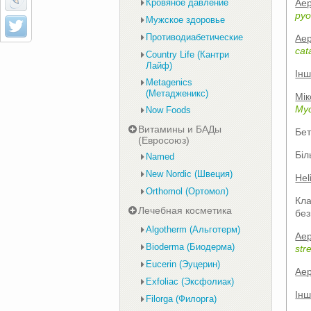
Аер
Кровяное давление
py
Мужское здоровье
Противодиабетические
Аер
cat
Country Life (Кантри
Лайф)
Інш
Metagenics
(Метадженикс)
Мік
Myc
Now Foods
Витамины и БАДы
Бет
(Евросоюз)
Біл
Named
New Nordic (Швеция)
Hel
Orthomol (Ортомол)
Кл
Лечебная косметика
без
Algotherm (Альготерм)
Аер
Bioderma (Биодерма)
str
Eucerin (Эуцерин)
Аер
Exfoliac (Эксфолиак)
Інш
Filorga (Филорга)