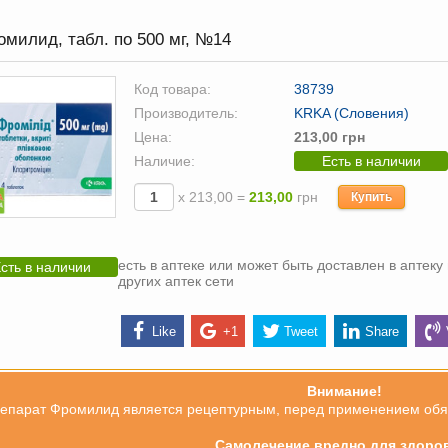
милид, табл. по 500 мг, №14
Код товара:
38739
Производитель:
KRKA (Словения)
Цена:
213,00 грн
Наличие:
Есть в наличии
х 213,00 =
213,00
грн
Купить
есть в аптеке или может быть доставлен в аптеку 
сть в наличии
других аптек сети
Like
+1
Tweet
Share
Внимание!
епарат Фромилид является рецептурным, перед применением обяза
Самолечение вредно для здоро