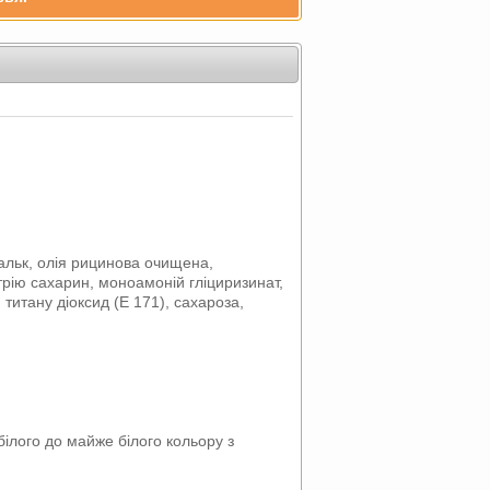
альк, олія рицинова очищена,
рію сахарин, моноамоній гліциризинат,
титану діоксид (E 171), сахароза,
білого до майже білого кольору з