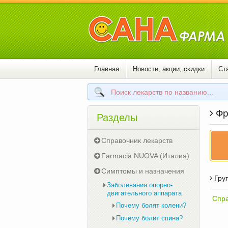
Главная
Новости, акции, скидки
Ст
Фро
Разделы
Справочник лекарств
Farmacia NUOVA (Италия)
Симптомы и назначения
Груп
Заболевания опорно-
двигательного аппарата
Спра
Почему болят колени?
Почему болит спина?