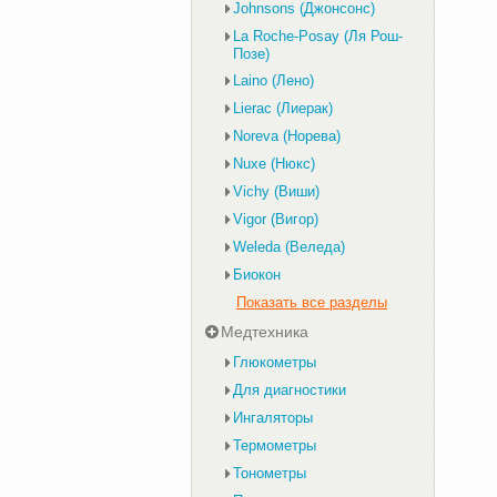
Johnsons (Джонсонс)
La Roche-Posay (Ля Рош-
Позе)
Laino (Лено)
Lierac (Лиерак)
Noreva (Норева)
Nuxe (Нюкс)
Vichy (Виши)
Vigor (Вигор)
Weleda (Веледа)
Биокон
Показать все разделы
Медтехника
Глюкометры
Для диагностики
Ингаляторы
Термометры
Тонометры