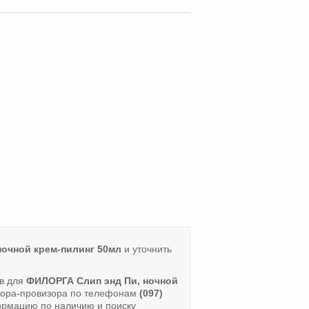
ночной крем-пилинг 50мл
и уточнить
ов для
ФИЛОРГА Слип энд Пи, ночной
атора-провизора по телефонам
(097)
ормацию по наличию и поиску