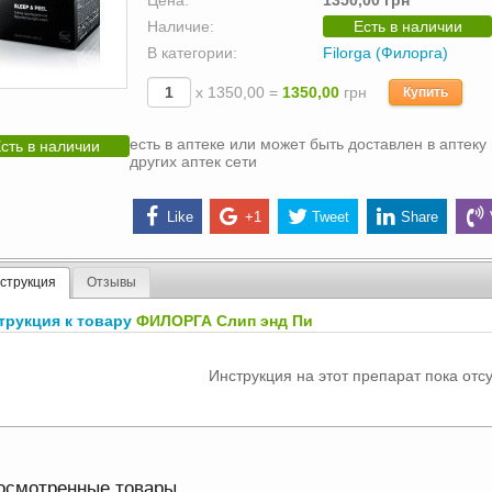
Цена:
1350,00 грн
Наличие:
Есть в наличии
В категории:
Filorga (Филорга)
х 1350,00 =
1350,00
грн
Купить
есть в аптеке или может быть доставлен в аптеку 
сть в наличии
других аптек сети
Like
+1
Tweet
Share
струкция
Отзывы
трукция к товару
ФИЛОРГА Слип энд Пи
Инструкция на этот препарат пока отсу
осмотренные товары