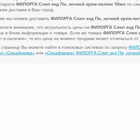
епарата
ФИЛОРГА Слип энд Пи, ночной крем-пилинг 50мл
по сам
кам доставки в Ваш город.
кже мы можем доставить
ФИЛОРГА Слип энд Пи, ночной крем-пи
атите внимание, что актуальность цены на
ФИЛОРГА Слип энд Пи
е в блоке информации о товаре. Если же товара
ФИЛОРГА Слип э
т в наличии», то его цена на момент продажи может отличаться от
 страницу Вы можете найти в поисковых системах по запросу
ФИЛО
мл «Санафарма»
или
«Санафарма» ФИЛОРГА Слип энд Пи, ночной 