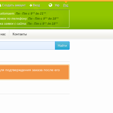
Создать аккаунт
Вход
Укр
Рус
работает:
Пн - Пт с 9°° до 21°°
явок по телефону:
Пн - Пт с 9°° до 18°°
а заявок с сайта:
Пн - Пт с 9°° до 18°°
 нас
Контакты
Найти
для подтверждения заказа после его