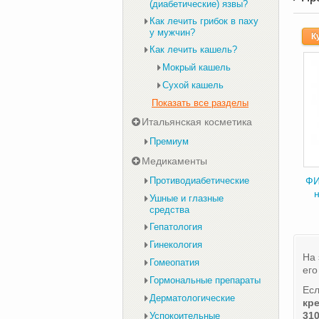
(диабетические) язвы?
Как лечить грибок в паху
у мужчин?
К
Как лечить кашель?
Мокрый кашель
Сухой кашель
Показать все разделы
Итальянская косметика
Премиум
Медикаменты
Противодиабетические
ФИ
н
Ушные и глазные
средства
Гепатология
Гинекология
На 
Гомеопатия
его
Гормональные препараты
Есл
Дерматологические
кр
310
Успокоительные