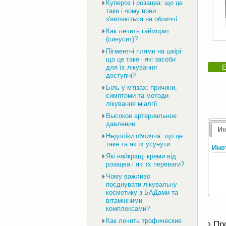
Купероз і розацеа: що це
таке і чому вони
з'являються на обличчі
Как лечить гайморит
(синусит)?
Пігментні плями на шкірі:
що це таке і які засоби
Е
для їх лікування
доступні?
Біль у м'язах: причини,
симптоми та методи
лікування міалгії
Высокое артериальное
давление
Ин
Недоліки обличчя: що це
таке та як їх усунути
Инс
Які найкращі креми від
розацеа і які їх переваги?
Чому важливо
поєднувати лікувальну
косметику з БАДами та
вітамінними
комплексами?
Как лечить трофические
Пр