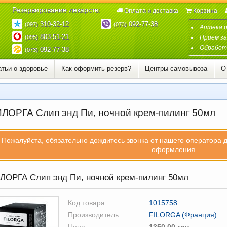
Резервирование лекарств:
Оплата и доставка
Корзина
310-32-12
092-77-38
(097)
(073)
Аптека 
803-51-21
(095)
Прием за
Обработк
092-77-38
(073)
атьи о здоровье
Как оформить резерв?
Центры самовывоза
О
ЛОРГА Слип энд Пи, ночной крем-пилинг 50мл
Пожалуйста, обязательно дождитесь звонка от нашего оператора 
оформления.
ОРГА Слип энд Пи, ночной крем-пилинг 50мл
Код товара:
1015758
Производитель:
FILORGA (Франция)