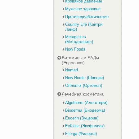
Кровяное давление
Мужское здоровье
Противодиабетические
Country Life (Кантри
Лайф)
Metagenics
(Метадженикс)
Now Foods
Витамины и БАДы
(Евросоюз)
Named
New Nordic (Швеция)
Orthomol (Ортомол)
Лечебная косметика
Algotherm (Альготерм)
Bioderma (Биодерма)
Eucerin (Эуцерин)
Exfoliac (Эксфолиак)
Filorga (Филорга)