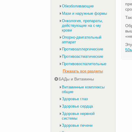
пр
Обезболивающие
сро
Мази и наружные формы
Та
Онкология, препараты,
действующие на с-му
Обр
крови
выш
«не
Опорно-двигательный
аппарат
Эту
Противоаллергические
50
Противоастматические
Противовоспалительные
Показать все разделы
БАДы и Витамины
Витаминные комплексы
общие
Здоровье глаз
Здоровье сердца
Здоровье нервной
системы
Здоровье печени