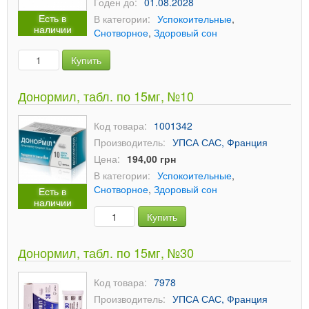
Годен до:
01.08.2028
Есть в
В категории:
Успокоительные
,
наличии
Снотворное
,
Здоровый сон
Купить
Донормил, табл. по 15мг, №10
Код товара:
1001342
Производитель:
УПСА САС, Франция
Цена:
194,00 грн
В категории:
Успокоительные
,
Снотворное
,
Здоровый сон
Есть в
наличии
Купить
Донормил, табл. по 15мг, №30
Код товара:
7978
Производитель:
УПСА САС, Франция