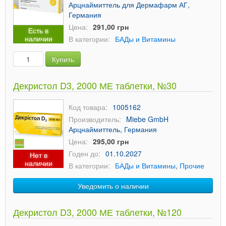
Арцнаймиттель для Дермафарм АГ,
Германия
Цена:
291,00 грн
Есть в
наличии
В категории:
БАДы и Витамины
Купить
Декристол D3, 2000 МЕ таблетки, №30
Код товара:
1005162
Производитель:
Miebe GmbH
Арцнаймиттель, Германия
Цена:
295,00 грн
Годен до:
01.10.2027
Нет в
наличии
В категории:
БАДы и Витамины
,
Прочие
Уведомить о наличии
Декристол D3, 2000 МЕ таблетки, №120