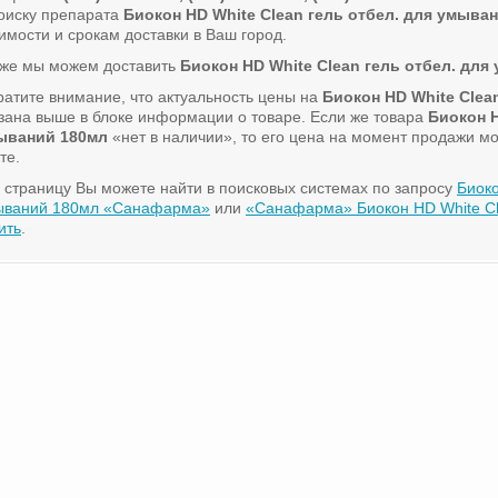
оиску препарата
Биокон HD White Clean гель отбел. для умыва
имости и срокам доставки в Ваш город.
кже мы можем доставить
Биокон HD White Clean гель отбел. дл
атите внимание, что актуальность цены на
Биокон HD White Clea
зана выше в блоке информации о товаре. Если же товара
Биокон H
ываний 180мл
«нет в наличии», то его цена на момент продажи м
те.
 страницу Вы можете найти в поисковых системах по запросу
Биоко
ываний 180мл «Санафарма»
или
«Санафарма» Биокон HD White Cl
ить
.