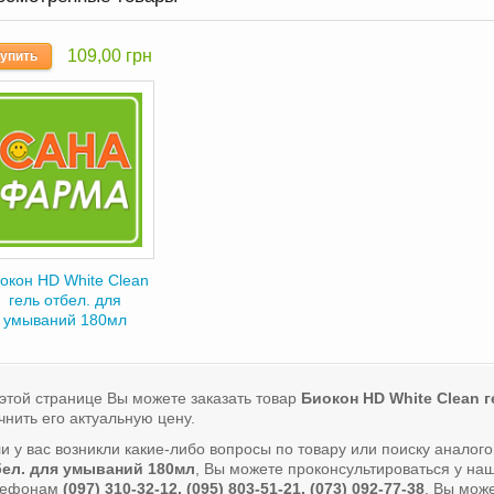
109,00 грн
упить
окон HD White Clean
гель отбел. для
умываний 180мл
этой странице Вы можете заказать товар
Биокон HD White Clean 
чнить его актуальную цену.
и у вас возникли какие-либо вопросы по товару или поиску аналог
бел. для умываний 180мл
, Вы можете проконсультироваться у на
лефонам
(097) 310-32-12, (095) 803-51-21, (073) 092-77-38
. Вы мож