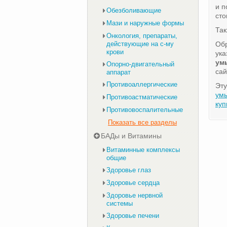
и п
Обезболивающие
сто
Мази и наружные формы
Та
Онкология, препараты,
действующие на с-му
Обр
крови
ука
ум
Опорно-двигательный
сай
аппарат
Противоаллергические
Эту
ум
Противоастматические
куп
Противовоспалительные
Показать все разделы
БАДы и Витамины
Витаминные комплексы
общие
Здоровье глаз
Здоровье сердца
Здоровье нервной
системы
Здоровье печени