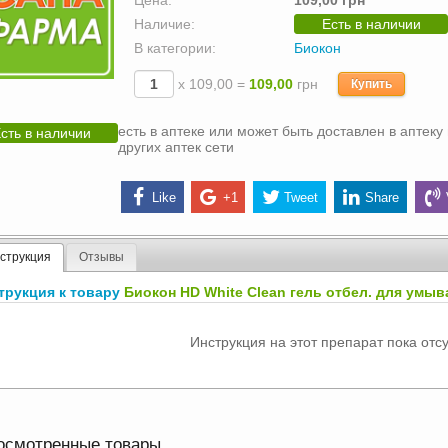
Цена:
109,00 грн
Наличие:
Есть в наличии
В категории:
Биокон
х 109,00 =
109,00
грн
Купить
есть в аптеке или может быть доставлен в аптеку 
сть в наличии
других аптек сети
Like
+1
Tweet
Share
струкция
Отзывы
трукция к товару
Биокон HD White Clean гель отбел. для умыва
Инструкция на этот препарат пока отсу
осмотренные товары