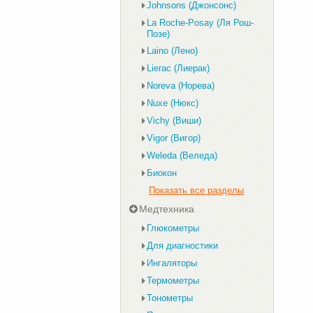
Johnsons (Джонсонс)
La Roche-Posay (Ля Рош-
Позе)
Laino (Лено)
Lierac (Лиерак)
Noreva (Норева)
Nuxe (Нюкс)
Vichy (Виши)
Vigor (Вигор)
Weleda (Веледа)
Биокон
Показать все разделы
Медтехника
Глюкометры
Для диагностики
Ингаляторы
Термометры
Тонометры