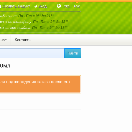
Создать аккаунт
Вход
Укр
Рус
работает:
Пн - Пт с 9°° до 21°°
явок по телефону:
Пн - Пт с 9°° до 18°°
а заявок с сайта:
Пн - Пт с 9°° до 18°°
 нас
Контакты
Найти
80мл
для подтверждения заказа после его