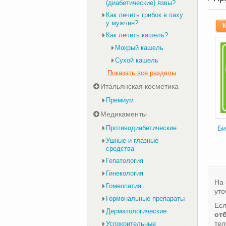
(диабетические) язвы?
Как лечить грибок в паху
у мужчин?
К
Как лечить кашель?
Мокрый кашель
Сухой кашель
Показать все разделы
Итальянская косметика
Премиум
Медикаменты
Противодиабетические
Би
Ушные и глазные
средства
Гепатология
Гинекология
На 
Гомеопатия
уто
Гормональные препараты
Есл
Дерматологические
от
те
Успокоительные