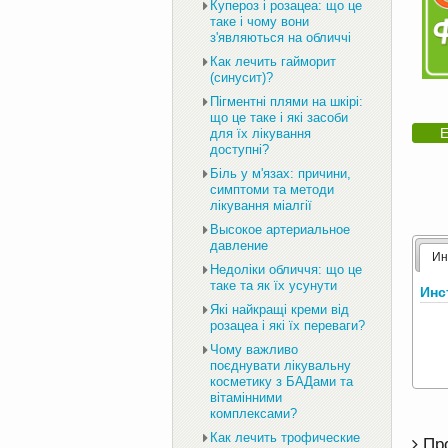
Купероз і розацеа: що це
таке і чому вони
з'являються на обличчі
Как лечить гайморит
(синусит)?
Пігментні плями на шкірі:
що це таке і які засоби
Е
для їх лікування
доступні?
Біль у м'язах: причини,
симптоми та методи
лікування міалгії
Высокое артериальное
давление
Ин
Недоліки обличчя: що це
таке та як їх усунути
Инс
Які найкращі креми від
розацеа і які їх переваги?
Чому важливо
поєднувати лікувальну
косметику з БАДами та
вітамінними
комплексами?
Как лечить трофические
Пр