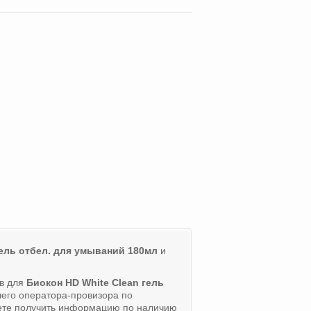
гель отбел. для умываний 180мл
и
ов для
Биокон HD White Clean гель
шего оператора-провизора по
ете получить информацию по наличию