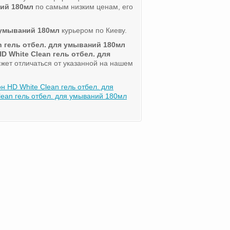
ний 180мл
по самым низким ценам, его
я умываний 180мл
курьером по Киеву.
n гель отбел. для умываний 180мл
D White Clean гель отбел. для
ожет отличаться от указанной на нашем
н HD White Clean гель отбел. для
ean гель отбел. для умываний 180мл