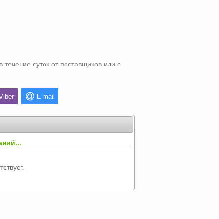
в течение суток от поставщиков или с
Viber
E-mail
ний...
тствует.