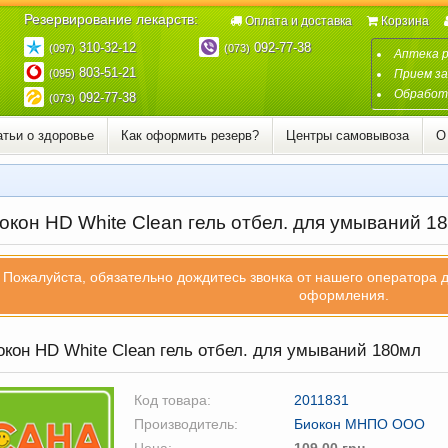
Резервирование лекарств:
Оплата и доставка
Корзина
310-32-12
092-77-38
(097)
(073)
Аптека 
803-51-21
(095)
Прием за
Обработк
092-77-38
(073)
атьи о здоровье
Как оформить резерв?
Центры самовывоза
О
окон HD White Clean гель отбел. для умываний 1
Пожалуйста, обязательно дождитесь звонка от нашего оператора 
оформления.
кон HD White Clean гель отбел. для умываний 180мл
Код товара:
2011831
Производитель:
Биокон МНПО ООО