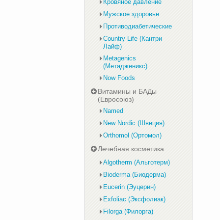
Кровяное давление
Мужское здоровье
Противодиабетические
Country Life (Кантри
Лайф)
Metagenics
(Метадженикс)
Now Foods
Витамины и БАДы
(Евросоюз)
Named
New Nordic (Швеция)
Orthomol (Ортомол)
Лечебная косметика
Algotherm (Альготерм)
Bioderma (Биодерма)
Eucerin (Эуцерин)
Exfoliac (Эксфолиак)
Filorga (Филорга)