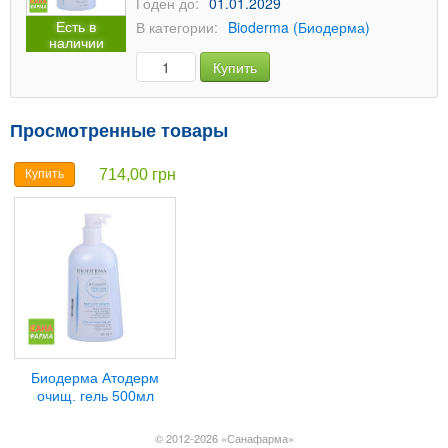
Годен до:
01.01.2029
Есть в
В категории:
Bioderma (Биодерма)
наличии
Купить
Просмотренные товары
714,00 грн
Купить
Биодерма Атодерм
очищ. гель 500мл
© 2012-2026 «Санафарма»