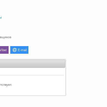
ы
авщиков
Viber
E-mail
тствует.