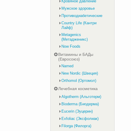
Кровяное давление
Мужское здоровье
Противодиабетические
Country Life (Кантри
Лайф)
Metagenics
(Метадженикс)
Now Foods
Витамины и БАДы
(Евросоюз)
Named
New Nordic (Швеция)
Orthomol (Ортомол)
Лечебная косметика
Algotherm (Альготерм)
Bioderma (Биодерма)
Eucerin (Эуцерин)
Exfoliac (Эксфолиак)
Filorga (Филорга)