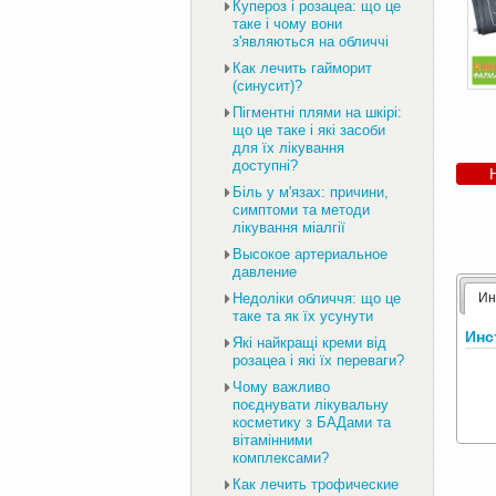
Купероз і розацеа: що це
таке і чому вони
з'являються на обличчі
Как лечить гайморит
(синусит)?
Пігментні плями на шкірі:
що це таке і які засоби
для їх лікування
доступні?
Біль у м'язах: причини,
симптоми та методи
лікування міалгії
Высокое артериальное
давление
Ин
Недоліки обличчя: що це
таке та як їх усунути
Инс
Які найкращі креми від
розацеа і які їх переваги?
Чому важливо
поєднувати лікувальну
косметику з БАДами та
вітамінними
комплексами?
Как лечить трофические