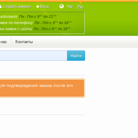
Создать аккаунт
Вход
Укр
Рус
работает:
Пн - Пт с 9°° до 21°°
явок по телефону:
Пн - Пт с 9°° до 18°°
а заявок с сайта:
Пн - Пт с 9°° до 18°°
 нас
Контакты
Найти
для подтверждения заказа после его