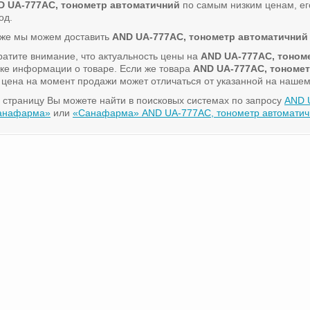
D UA-777AC, тонометр автоматичний
по самым низким ценам, ег
од.
кже мы можем доставить
AND UA-777AC, тонометр автоматичний
атите внимание, что актуальность цены на
AND UA-777AC, тоном
ке информации о товаре. Если же товара
AND UA-777AC, тономе
 цена на момент продажи может отличаться от указанной на нашем
 страницу Вы можете найти в поисковых системах по запросу
AND 
анафарма»
или
«Санафарма» AND UA-777AC, тонометр автоматич