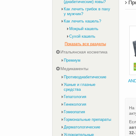
(диабетические) язвы?
Пр
Как лечить грибок в паху
у мужчин?
Как лечить кашель?
Мокрый кашель
Сухой кашель
Показать все разделы
Итальянская косметика
Премиум
Медикаменты
Противодиабетические
AND
Ушные и глазные
средства
Гепатология
Гинекология
На 
Гомеопатия
акт
Гормональные препараты
Есл
Дерматологические
ав
32-
Успокоительные