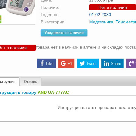
Цена:
2799,00 грн
Наличие:
Нет в наличии
Годен до:
01.02.2030
В категории:
Медтехника
,
Тонометр
Уведомить о наличии
товара нет в наличии в аптеке и на складах пост
Нет в наличии
Like
+1
Tweet
Share
струкция
Отзывы
трукция к товару
AND UA-777AC
Инструкция на этот препарат пока отсу