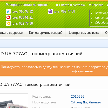
Резервирование лекарств:
Оплата и доставка
Корзина
310-32-12
092-77-38
(097)
(073)
Аптека 
803-51-21
(095)
Прием за
Обработк
092-77-38
(073)
атьи о здоровье
Как оформить резерв?
Центры самовывоза
О
D UA-777AC, тонометр автоматичний
Пожалуйста, обязательно дождитесь звонка от нашего оператора 
оформления.
 UA-777AC, тонометр автоматичний
Код товара:
2010556
Производитель:
Эй энд Ди, Япония