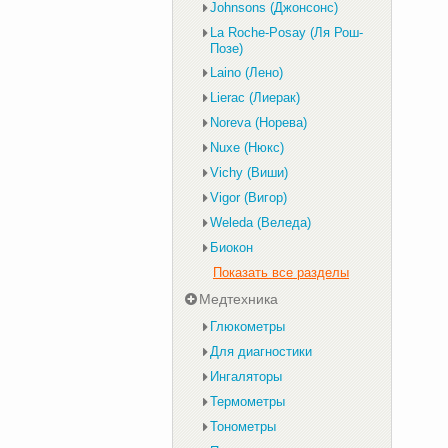
Johnsons (Джонсонс)
La Roche-Posay (Ля Рош-
Позе)
Laino (Лено)
Lierac (Лиерак)
Noreva (Норева)
Nuxe (Нюкс)
Vichy (Виши)
Vigor (Вигор)
Weleda (Веледа)
Биокон
Показать все разделы
Медтехника
Глюкометры
Для диагностики
Ингаляторы
Термометры
Тонометры