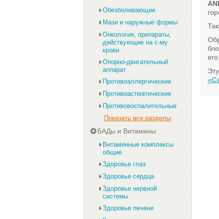
AN
Обезболивающие
гор
Мази и наружные формы
Та
Онкология, препараты,
Обр
действующие на с-му
бло
крови
его
Опорно-двигательный
аппарат
Эту
«С
Противоаллергические
Противоастматические
Противовоспалительные
Показать все разделы
БАДы и Витамины
Витаминные комплексы
общие
Здоровье глаз
Здоровье сердца
Здоровье нервной
системы
Здоровье печени