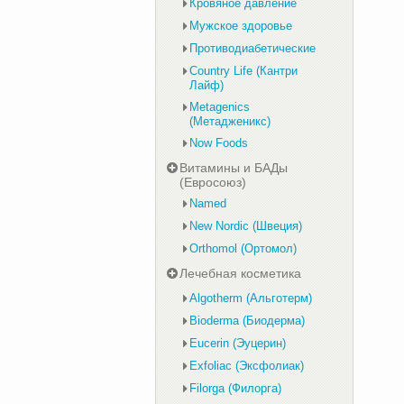
Кровяное давление
Мужское здоровье
Противодиабетические
Country Life (Кантри
Лайф)
Metagenics
(Метадженикс)
Now Foods
Витамины и БАДы
(Евросоюз)
Named
New Nordic (Швеция)
Orthomol (Ортомол)
Лечебная косметика
Algotherm (Альготерм)
Bioderma (Биодерма)
Eucerin (Эуцерин)
Exfoliac (Эксфолиак)
Filorga (Филорга)