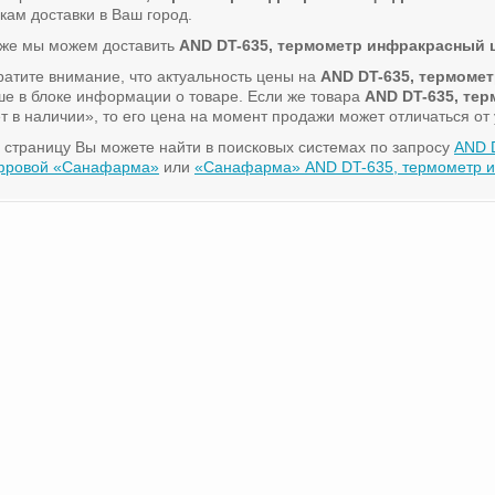
кам доставки в Ваш город.
кже мы можем доставить
AND DT-635, термометр инфракрасный
атите внимание, что актуальность цены на
AND DT-635, термоме
е в блоке информации о товаре. Если же товара
AND DT-635, те
т в наличии», то его цена на момент продажи может отличаться от
 страницу Вы можете найти в поисковых системах по запросу
AND 
фровой «Санафарма»
или
«Санафарма» AND DT-635, термометр и