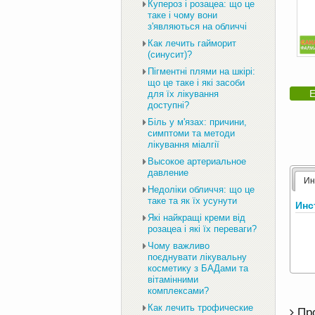
Купероз і розацеа: що це
таке і чому вони
з'являються на обличчі
Как лечить гайморит
(синусит)?
Пігментні плями на шкірі:
що це таке і які засоби
Е
для їх лікування
доступні?
Біль у м'язах: причини,
симптоми та методи
лікування міалгії
Высокое артериальное
давление
Ин
Недоліки обличчя: що це
таке та як їх усунути
Инс
Які найкращі креми від
розацеа і які їх переваги?
Чому важливо
поєднувати лікувальну
косметику з БАДами та
вітамінними
комплексами?
Как лечить трофические
Пр