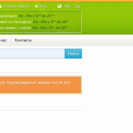
Создать аккаунт
Вход
Укр
Рус
работает:
Пн - Пт с 9°° до 21°°
явок по телефону:
Пн - Пт с 9°° до 18°°
а заявок с сайта:
Пн - Пт с 9°° до 18°°
 нас
Контакты
Найти
для подтверждения заказа после его