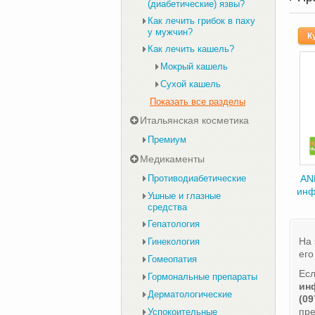
(диабетические) язвы?
Как лечить грибок в паху
у мужчин?
К
Как лечить кашель?
Мокрый кашель
Сухой кашель
Показать все разделы
Итальянская косметика
Премиум
Медикаменты
Противодиабетические
AN
инф
Ушные и глазные
средства
Гепатология
На 
Гинекология
его
Гомеопатия
Есл
Гормональные препараты
ин
Дерматологические
(09
пр
Успокоительные