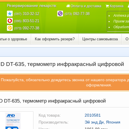
Резервирование лекарств:
Оплата и доставка
Корзина
310-32-12
092-77-38
(097)
(073)
Аптека 
803-51-21
(095)
Прием за
Обработк
092-77-38
(073)
атьи о здоровье
Как оформить резерв?
Центры самовывоза
О
D DT-635, термометр инфракрасный цифровой
Пожалуйста, обязательно дождитесь звонка от нашего оператора 
оформления.
 DT-635, термометр инфракрасный цифровой
Код товара:
2010581
Производитель:
Эй энд Ди, Япония