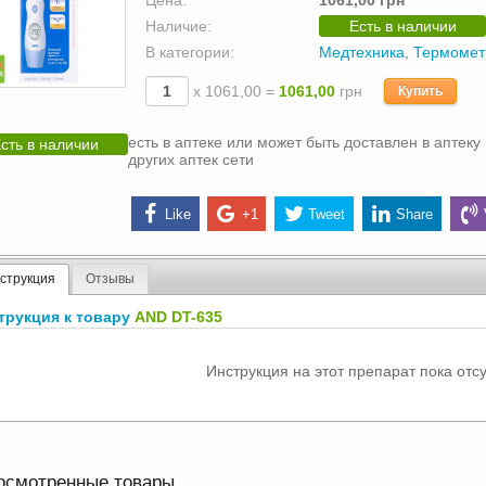
Цена:
1061,00 грн
Наличие:
Есть в наличии
В категории:
Медтехника
,
Термоме
х 1061,00 =
1061,00
грн
Купить
есть в аптеке или может быть доставлен в аптеку 
сть в наличии
других аптек сети
Like
+1
Tweet
Share
струкция
Отзывы
трукция к товару
AND DT-635
Инструкция на этот препарат пока отсу
осмотренные товары