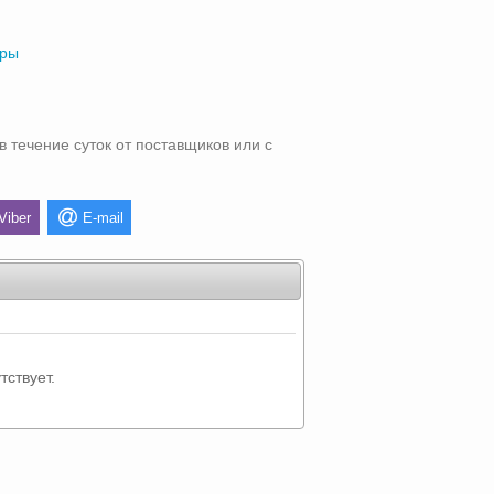
тры
в течение суток от поставщиков или с
Viber
E-mail
тствует.