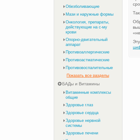
сро
Обезболивающие
Та
Мази и наружные формы
Обр
Онкология, препараты,
действующие на с-му
выш
крови
«не
Опорно-двигательный
Эту
аппарат
ци
Противоаллергические
Противоастматические
Противовоспалительные
Показать все разделы
БАДы и Витамины
Витаминные комплексы
общие
Здоровье глаз
Здоровье сердца
Здоровье нервной
системы
Здоровье печени