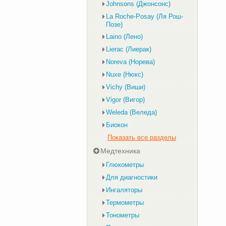
Johnsons (Джонсонс)
La Roche-Posay (Ля Рош-
Позе)
Laino (Лено)
Lierac (Лиерак)
Noreva (Норева)
Nuxe (Нюкс)
Vichy (Виши)
Vigor (Вигор)
Weleda (Веледа)
Биокон
Показать все разделы
Медтехника
Глюкометры
Для диагностики
Ингаляторы
Термометры
Тонометры