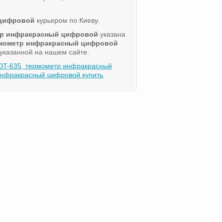
 цифровой
курьером по Киеву.
тр инфракрасный цифровой
указана
рмометр инфракрасный цифровой
 указанной на нашем сайте.
DT-635, термометр инфракрасный
нфракрасный цифровой купить
.