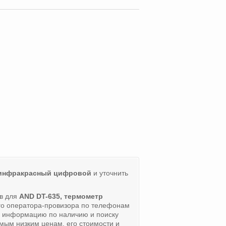
 инфракрасный цифровой
и уточнить
ов для
AND DT-635, термометр
его оператора-провизора по телефонам
ь информацию по наличию и поиску
мым низким ценам, его стоимости и