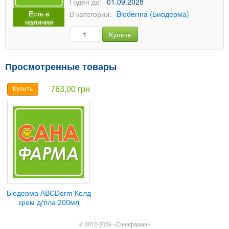
Годен до:
01.09.2028
Есть в
В категории:
Bioderma (Биодерма)
наличии
Купить
Просмотренные товары
763,00 грн
Купить
Біодерма АВСDerm Колд
крем д/тіла 200мл
© 2012-2026 «Санафарма»