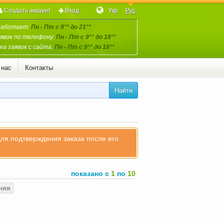
Создать аккаунт
Вход
Укр
Рус
работает:
Пн - Пт с 9°° до 21°°
явок по телефону:
Пн - Пт с 9°° до 18°°
а заявок с сайта:
Пн - Пт с 9°° до 18°°
 нас
Контакты
Найти
для подтверждения заказа после его
показано с
1
по
10
няя