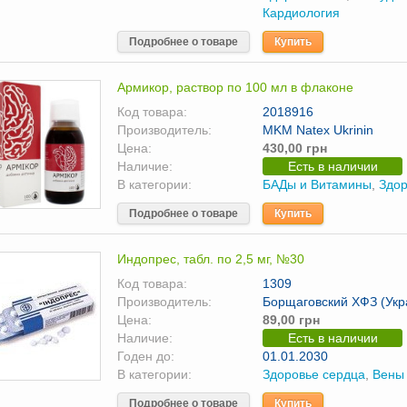
Кардиология
Подробнее о товаре
Купить
Армикор, раствор по 100 мл в флаконе
Код товара:
2018916
Производитель:
MKM Natex Ukrinin
Цена:
430,00 грн
Наличие:
Есть в наличии
В категории:
БАДы и Витамины
,
Здор
Подробнее о товаре
Купить
Индопрес, табл. по 2,5 мг, №30
Код товара:
1309
Производитель:
Борщаговский ХФЗ (Укр
Цена:
89,00 грн
Наличие:
Есть в наличии
Годен до:
01.01.2030
В категории:
Здоровье сердца
,
Вены 
Подробнее о товаре
Купить