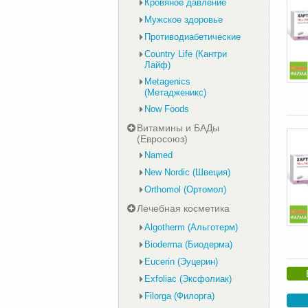
Кровяное давление
Мужское здоровье
Противодиабетические
Country Life (Кантри
Лайф)
Metagenics
(Метадженикс)
Now Foods
Витамины и БАДы
(Евросоюз)
Named
New Nordic (Швеция)
Orthomol (Ортомол)
Лечебная косметика
Algotherm (Альготерм)
Bioderma (Биодерма)
Eucerin (Эуцерин)
Exfoliac (Эксфолиак)
Filorga (Филорга)