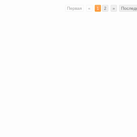
Первая
«
1
2
»
Послед