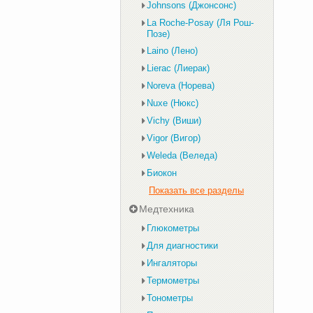
Johnsons (Джонсонс)
La Roche-Posay (Ля Рош-
Позе)
Laino (Лено)
Lierac (Лиерак)
Noreva (Норева)
Nuxe (Нюкс)
Vichy (Виши)
Vigor (Вигор)
Weleda (Веледа)
Биокон
Показать все разделы
Медтехника
Глюкометры
Для диагностики
Ингаляторы
Термометры
Тонометры