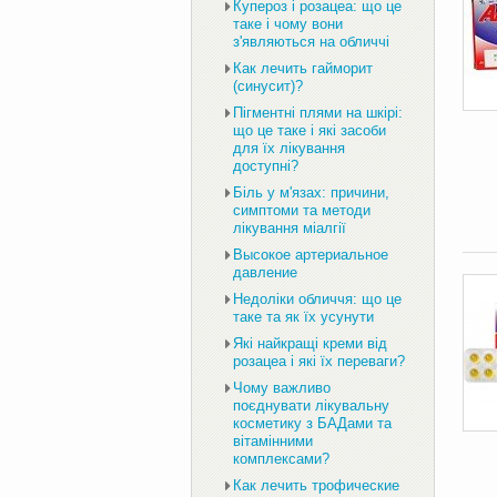
Купероз і розацеа: що це
таке і чому вони
з'являються на обличчі
Как лечить гайморит
(синусит)?
Пігментні плями на шкірі:
що це таке і які засоби
для їх лікування
доступні?
Біль у м'язах: причини,
симптоми та методи
лікування міалгії
Высокое артериальное
давление
Недоліки обличчя: що це
таке та як їх усунути
Які найкращі креми від
розацеа і які їх переваги?
Чому важливо
поєднувати лікувальну
косметику з БАДами та
вітамінними
комплексами?
Как лечить трофические