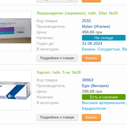
Лерканидипин (леркамен), табл. 20мг, №28
Код товара:
2532
Производитель:
Mylan (Италия)
Цена:
450,00 грн
Наличие:
На складе
Годен до:
31.08.2024
В категории:
Биокон
,
Сосудистые
,
Ве
Подробнее о товаре
Купить
Хартил, табл. 5 мг, №28
Код товара:
38963
Производитель:
Egis (Венгрия)
Цена:
190,00 грн
Наличие:
Есть в наличии
В категории:
Высокое артериальное
Кардиология
Подробнее о товаре
Купить