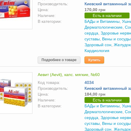
Производитель:
Киевский витаминный з
Цена:
170,00 грн
Наличие:
Есть в наличии
В категории:
БАДы и Витамины
,
Ушны
Дерматологические
,
Со
сердца
,
Здоровье нерв
суставы
,
Вены и сосуды
Здоровый сон
,
Желудок
Кардиология
Подробнее о товаре
Купить
Аевит (Aevit), капс. мягкие, №60
Код товара:
4034
Производитель:
Киевский витаминный з
Цена:
184,00 грн
Наличие:
Есть в наличии
В категории:
БАДы и Витамины
,
Ушны
Дерматологические
,
Со
сердца
,
Здоровье нерв
суставы
,
Вены и сосуды
Здоровый сон
,
Желудок