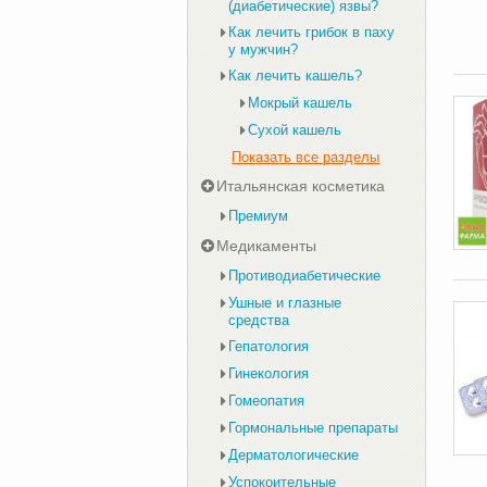
(диабетические) язвы?
Как лечить грибок в паху
у мужчин?
Как лечить кашель?
Мокрый кашель
Сухой кашель
Показать все разделы
Итальянская косметика
Премиум
Медикаменты
Противодиабетические
Ушные и глазные
средства
Гепатология
Гинекология
Гомеопатия
Гормональные препараты
Дерматологические
Успокоительные