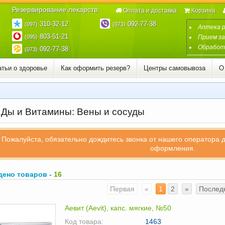
Резервирование лекарств:
Оплата и доставка
Корзина
310-32-12
092-77-38
(097)
(073)
Аптека 
803-51-21
(095)
Прием за
Обработк
092-77-38
(073)
атьи о здоровье
Как оформить резерв?
Центры самовывоза
О
Ды и Витамины: Вены и сосуды
Пожалуйста, обязательно дождитесь звонка от нашего оператора 
оформления.
дено товаров -
16
Первая
«
1
2
»
Послед
Аевит (Aevit), капс. мягкие, №50
Код товара:
1463