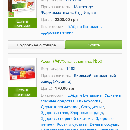
Производитель:
Маклеодс
Фармасьютикалс Лтд, Индия
Цена:
2250,00 грн
Есть в
наличии
В категории:
БАДы и Витамины
,
Здоровье печени
Подробнее о товаре
Купить
Аевит (Aevit), капс. мягкие, №50
Код товара:
1463
Производитель:
Киевский витаминный
завод (Украина)
Цена:
170,00 грн
Есть в
наличии
В категории:
БАДы и Витамины
,
Ушные и
глазные средства
,
Гинекология
,
Дерматологические
,
Сосудистые
,
Здоровье глаз
,
Здоровье сердца
,
Здоровье нервной системы
,
Здоровье
печени
,
Кости и суставы
,
Вены и сосуды
,
Дерматологические средства
,
Здоровый