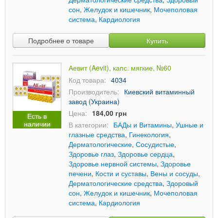
сон
,
Желудок и кишечник
,
Мочеполовая
система
,
Кардиология
Подробнее о товаре
Купить
Аевит (Aevit), капс. мягкие, №60
Код товара:
4034
Производитель:
Киевский витаминный
завод (Украина)
Цена:
184,00 грн
Есть в
наличии
В категории:
БАДы и Витамины
,
Ушные и
глазные средства
,
Гинекология
,
Дерматологические
,
Сосудистые
,
Здоровье глаз
,
Здоровье сердца
,
Здоровье нервной системы
,
Здоровье
печени
,
Кости и суставы
,
Вены и сосуды
,
Дерматологические средства
,
Здоровый
сон
,
Желудок и кишечник
,
Мочеполовая
система
,
Кардиология