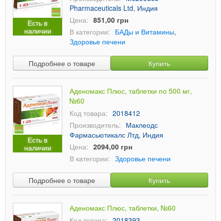
Pharmaceuticals Ltd, Индия
Цена:
851,00 грн
Есть в
наличии
В категории:
БАДы и Витамины
,
Здоровье печени
Подробнее о товаре
Купить
Аденомакс Плюс, таблетки по 500 мг,
№60
Код товара:
2018412
Производитель:
Маклеодс
Фармасьютикалс Лтд, Индия
Есть в
Цена:
2094,00 грн
наличии
В категории:
Здоровье печени
Подробнее о товаре
Купить
Аденомакс Плюс, таблетки, №60
Код товара:
2018393