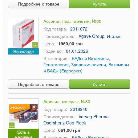
Подробнее о товаре
Купить
Ассонал Пеа, таблетки, №30
Код товара:
2011672
Производитель:
Agave Group, Италия
Цена:
1960,00 грн
Годен до:
01.01.2026
На складе
В категории:
БАДы и Витамины
,
Гепатология
,
Здоровье печени
,
Витамины
и БАДы (Евросоюз)
Подробнее о товаре
Купить
Афосил, капсулы, №30
Код товара:
2018940
Производитель:
Vervag Pharma
Osershenz Ooo Plock
Цена:
661,00 грн
Есть в
наличии
В категории:
БАДы и Витамины
,