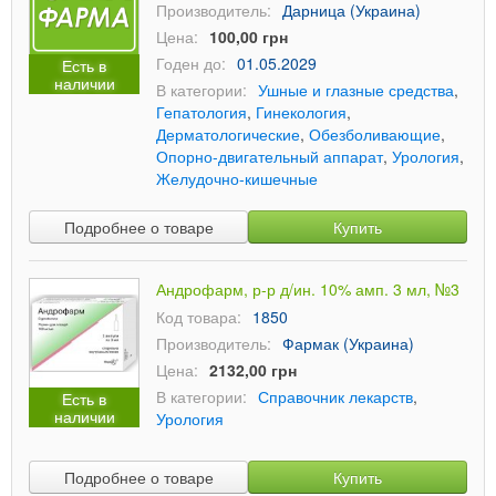
Производитель:
Дарница (Украина)
Цена:
100,00 грн
Годен до:
01.05.2029
Есть в
наличии
В категории:
Ушные и глазные средства
,
Гепатология
,
Гинекология
,
Дерматологические
,
Обезболивающие
,
Опорно-двигательный аппарат
,
Урология
,
Желудочно-кишечные
Подробнее о товаре
Купить
Андрофарм, р-р д/ин. 10% амп. 3 мл, №3
Код товара:
1850
Производитель:
Фармак (Украина)
Цена:
2132,00 грн
В категории:
Справочник лекарств
,
Есть в
наличии
Урология
Подробнее о товаре
Купить