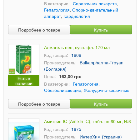
В категории:
Справочник лекарств
,
Гепатология
,
Опорно-двигательный
аппарат
,
Кардиология
Подробнее о товаре
Купить
Алмагель нео, сусп. фл. 170 мл
Код товара:
1606
Производитель:
Balkanpharma-Troyan
(Болгария)
Цена:
163,00 грн
Есть в
наличии
В категории:
Гепатология
,
Обезболивающие
,
Желудочно-кишечные
Подробнее о товаре
Купить
Амиксин IC (Amixin IC), табл. по 60 мг, №3
Код товара:
1675
Производитель:
ИнтерХим (Украина)