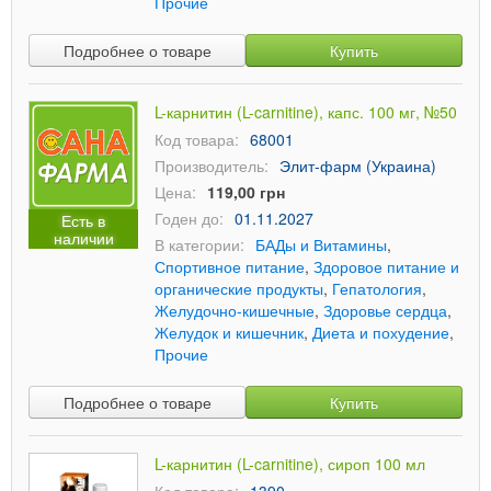
Прочие
Подробнее о товаре
Купить
L-карнитин (L-carnitine), капс. 100 мг, №50
Код товара:
68001
Производитель:
Элит-фарм (Украина)
Цена:
119,00 грн
Годен до:
01.11.2027
Есть в
наличии
В категории:
БАДы и Витамины
,
Спортивное питание
,
Здоровое питание и
органические продукты
,
Гепатология
,
Желудочно-кишечные
,
Здоровье сердца
,
Желудок и кишечник
,
Диета и похудение
,
Прочие
Подробнее о товаре
Купить
L-карнитин (L-carnitine), сироп 100 мл