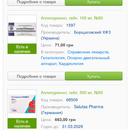
Подробнее о товаре
Купить
Аллопуринол, табл. 100 мг, №50
Код товара:
1597
Производитель:
Борщаговский ХФЗ
(Украина)
Цена:
71,00 грн
Есть в
наличии
В категории:
Справочник лекарств
,
Гепатология
,
Опорно-двигательный
аппарат
,
Кардиология
Подробнее о товаре
Купить
Аллопуринол, табл. 300 мг, №50
Код товара:
68509
Производитель:
Salutas Pharma
(Германия)
Цена:
663,00 грн
Есть в
наличии
Годен до:
31.03.2029