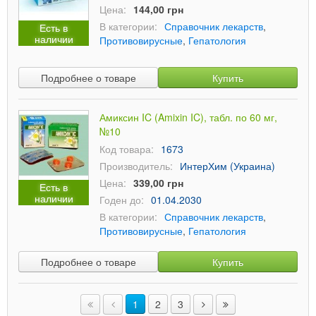
Цена:
144,00 грн
В категории:
Справочник лекарств
,
Есть в
наличии
Противовирусные
,
Гепатология
Подробнее о товаре
Купить
Амиксин IC (Amixin IC), табл. по 60 мг,
№10
Код товара:
1673
Производитель:
ИнтерХим (Украина)
Цена:
339,00 грн
Есть в
наличии
Годен до:
01.04.2030
В категории:
Справочник лекарств
,
Противовирусные
,
Гепатология
Подробнее о товаре
Купить
1
2
3