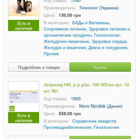
Код товара:
1390
Производитель:
Технолог (Украина)
Цена:
130,00 грн
В категории:
БАДы и Витамины
,
Есть в
наличии
Спортивное питание
,
Здоровое питание и
органические продукты
,
Гепатология
,
Желудочно-кишечные
,
Здоровье сердца
,
Желудок и кишечник
,
Диета и похудение
,
Прочие
Подробнее о товаре
Купить
Актрапид НМ, р-р д/ин. 100 МЕ/мл фл. 10
мл, №1
Код товара:
1563
Производитель:
Novo Nordisk (Дания)
Цена:
558,00 грн
Есть в
наличии
В категории:
Справочник лекарств
,
Противодиабетические
,
Гепатология