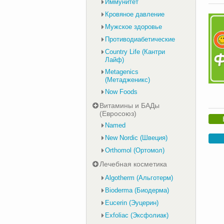
Иммунитет
Кровяное давление
Мужское здоровье
Противодиабетические
Country Life (Кантри
Лайф)
Metagenics
(Метадженикс)
Now Foods
Витамины и БАДы
(Евросоюз)
Named
New Nordic (Швеция)
Orthomol (Ортомол)
Лечебная косметика
Algotherm (Альготерм)
Bioderma (Биодерма)
Eucerin (Эуцерин)
Exfoliac (Эксфолиак)