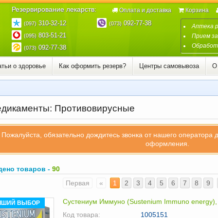
Резервирование лекарств:
Оплата и доставка
Корзина
310-32-12
092-77-38
(097)
(073)
Аптека 
803-51-21
(095)
Прием за
Обработк
092-77-38
(073)
атьи о здоровье
Как оформить резерв?
Центры самовывоза
О
дикаменты: Противовирусные
Пожалуйста, обязательно дождитесь звонка от нашего оператора 
оформления.
дено товаров -
90
Первая
«
1
2
3
4
5
6
7
8
9
Сустениум Иммуно (Sustenium Immuno energy)
ЧШИЙ ВЫБОР
Код товара:
1005151