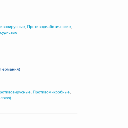
тивовирусные
,
Противодиабетические
,
судистые
(Германия)
ротивовирусные
,
Противомикробные
,
осоюз)