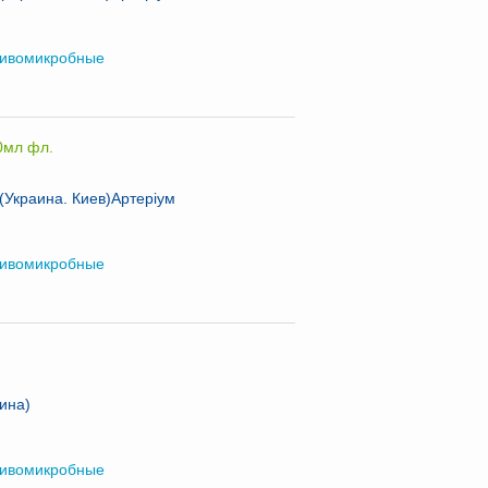
ивомикробные
30мл фл.
Украина. Киев)Артеріум
ивомикробные
ина)
ивомикробные