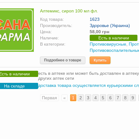
Алтемикс, сироп 100 мл фл.
Код товара:
1623
Производитель:
Здоровье (Украина)
Цена:
58,00 грн
Наличие:
Есть в наличии
В категории:
Противовирусные
,
Прот
Противовоспалительны
Подробнее о товаре
Купить
есть в аптеке или может быть доставлен в аптеку
Есть в наличии
других аптек сети
доставка товара осуществляется курьерскими с
На складе
Первая
«
1
2
3
4
5
6
7
8
9