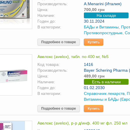
Производитель:
A.Menarini (Италия)
Цена:
700,00 грн
Наличие:
На складе
Годен до:
30.11.2024
В категории:
БАДы и Витамины
,
Про
Противопростудные
,
Со
Подробнее о товаре
Купить
Авелокс (avelox), табл. по 400 мг, №5
Код товара:
1416
Производитель:
Bayer Schering Pharma 
Цена:
489,00 грн
Наличие:
Есть в наличии
Годен до:
01.02.2030
В категории:
Справочник лекарств
,
П
Витамины и БАДы (Евр
Подробнее о товаре
Купить
Авелокс (avelox), р-р д/инф. 400 мг фл. 250 мл