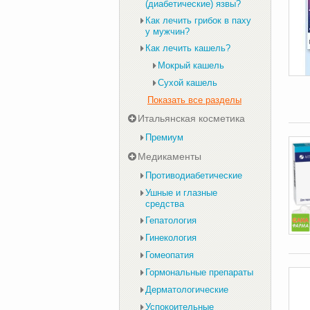
(диабетические) язвы?
Как лечить грибок в паху
у мужчин?
Как лечить кашель?
Мокрый кашель
Сухой кашель
Показать все разделы
Итальянская косметика
Премиум
Медикаменты
Противодиабетические
Ушные и глазные
средства
Гепатология
Гинекология
Гомеопатия
Гормональные препараты
Дерматологические
Успокоительные