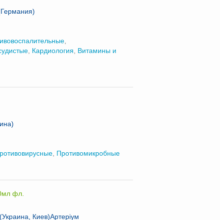
(Германия)
ивовоспалительные
,
судистые
,
Кардиология
,
Витамины и
ина)
ротивовирусные
,
Противомикробные
20мл фл.
Украина, Киев)Артеріум