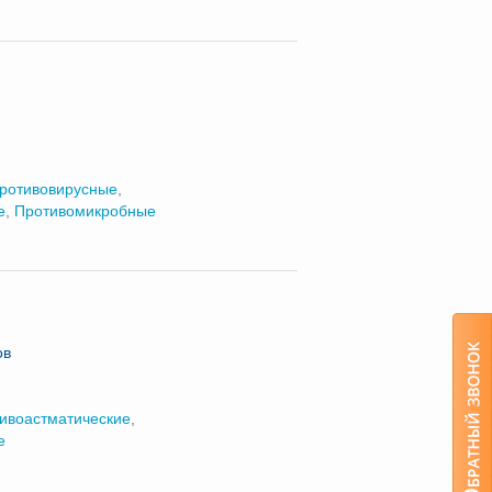
ротивовирусные
,
е
,
Противомикробные
ов
ивоастматические
,
е