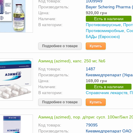
Код товара:
1009949
Производитель:
Bayer Schering Pharma 
Цена:
920,00 грн
Наличие:
Есть в наличии
В категории:
Противовирусные
,
Прот
Противомикробные
,
Со
БАДы (Евросоюз)
Подробнее о товаре
Купить
Азимед (azimed), капс. 250 мг, №6
Код товара:
1487
Производитель:
Киевмедпрепарат (Укра
Цена:
169,00 грн
Наличие:
Есть в наличии
В категории:
Справочник лекарств
,
П
Подробнее о товаре
Купить
Азимед (azimed), пор. д/приг. сусп. 100мг/5мл 
Код товара:
79095
Производитель:
Киевмедпрепарат ОАО (