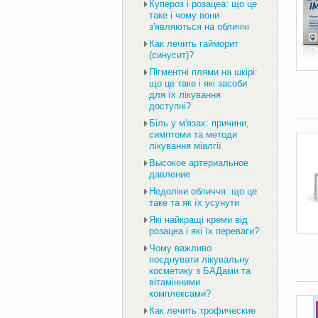
Купероз і розацеа: що це
таке і чому вони
з'являються на обличчі
Как лечить гайморит
(синусит)?
Пігментні плями на шкірі:
що це таке і які засоби
для їх лікування
доступні?
Біль у м'язах: причини,
симптоми та методи
лікування міалгії
Высокое артериальное
давление
Недоліки обличчя: що це
таке та як їх усунути
Які найкращі креми від
розацеа і які їх переваги?
Чому важливо
поєднувати лікувальну
косметику з БАДами та
вітамінними
комплексами?
Как лечить трофические