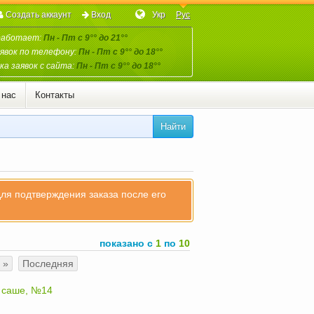
Создать аккаунт
Вход
Укр
Рус
работает:
Пн - Пт с 9°° до 21°°
явок по телефону:
Пн - Пт с 9°° до 18°°
а заявок с сайта:
Пн - Пт с 9°° до 18°°
 нас
Контакты
Найти
для подтверждения заказа после его
показано с
1
по
10
»
Последняя
, саше, №14