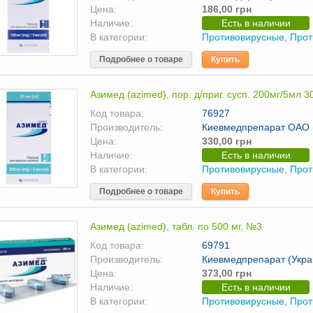
Цена:
186,00 грн
Наличие:
Есть в наличии
В категории:
Противовирусные
,
Прот
Подробнее о товаре
Купить
Азимед (azimed), пор. д/приг. сусп. 200мг/5мл 
Код товара:
76927
Производитель:
Киевмедпрепарат ОАО (
Цена:
330,00 грн
Наличие:
Есть в наличии
В категории:
Противовирусные
,
Прот
Подробнее о товаре
Купить
Азимед (azimed), табл. по 500 мг, №3
Код товара:
69791
Производитель:
Киевмедпрепарат (Укра
Цена:
373,00 грн
Наличие:
Есть в наличии
В категории:
Противовирусные
,
Прот