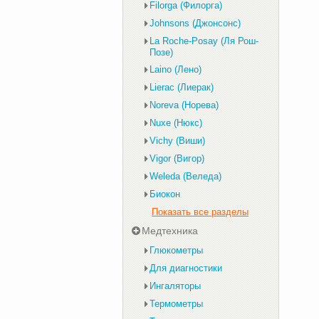
Filorga (Филорга)
Johnsons (Джонсонс)
La Roche-Posay (Ля Рош-
Позе)
Laino (Лено)
Lierac (Лиерак)
Noreva (Норева)
Nuxe (Нюкс)
Vichy (Виши)
Vigor (Вигор)
Weleda (Веледа)
Биокон
Показать все разделы
Медтехника
Глюкометры
Для диагностики
Ингаляторы
Термометры