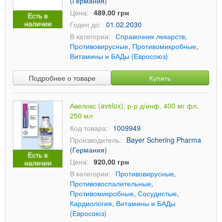
(Германия)
Цена:
489,00 грн
Есть в
наличии
Годен до:
01.02.2030
В категории:
Справочник лекарств
,
Противовирусные
,
Противомикробные
,
Витамины и БАДы (Евросоюз)
Подробнее о товаре
Купить
Авелокс (avelox), р-р д/инф. 400 мг фл.
250 мл
Код товара:
1009949
Производитель:
Bayer Schering Pharma
(Германия)
Есть в
Цена:
920,00 грн
наличии
В категории:
Противовирусные
,
Противовоспалительные
,
Противомикробные
,
Сосудистые
,
Кардиология
,
Витамины и БАДы
(Евросоюз)