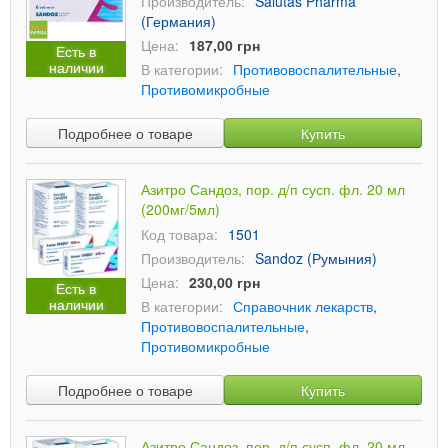
Производитель:
Salutas Pharma
(Германия)
Цена:
187,00 грн
Есть в
наличии
В категории:
Противовоспалительные
,
Противомикробные
Подробнее о товаре
Купить
Азитро Сандоз, пор. д/п сусп. фл. 20 мл
(200мг/5мл)
Код товара:
1501
Производитель:
Sandoz (Румыния)
Цена:
230,00 грн
Есть в
наличии
В категории:
Справочник лекарств
,
Противовоспалительные
,
Противомикробные
Подробнее о товаре
Купить
Азитро Сандоз, пор. д/п сусп. фл. 20 мл