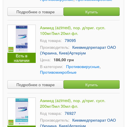
Подробнее о товаре
Купить
Азимед (azimed), пор. д/приг. сусп.
100мг/5мл 20мл фл.
Код товара:
79095
Производитель:
Киевмедпрепарат ОАО
(Украина, Киев)Артеріум
Есть в
Цена:
186,00 грн
наличии
В категории:
Противовирусные
,
Противомикробные
Подробнее о товаре
Купить
Азимед (azimed), пор. д/приг. сусп.
200мг/5мл 30мл фл.
Код товара:
76927
Производитель:
Киевмедпрепарат ОАО
(Украина. Киев)Артеріум