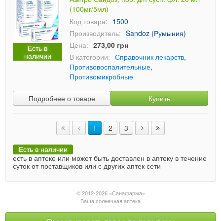
(100мг/5мл)
Код товара:
1500
Производитель:
Sandoz (Румыния)
Цена:
273,00 грн
Есть в
наличии
В категории:
Справочник лекарств
,
Противовоспалительные
,
Противомикробные
Подробнее о товаре
Купить
1
2
3
Есть в наличии
есть в аптеке или может быть доставлен в аптеку в течение
суток от поставщиков или с других аптек сети
© 2012-2026 «Санафарма»
Ваша солнечная аптека