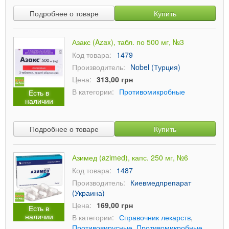
Подробнее о товаре
Купить
Азакс (Azax), табл. по 500 мг, №3
Код товара:
1479
Производитель:
Nobel (Турция)
Цена:
313,00 грн
В категории:
Противомикробные
Есть в
наличии
Подробнее о товаре
Купить
Азимед (azimed), капс. 250 мг, №6
Код товара:
1487
Производитель:
Киевмедпрепарат
(Украина)
Цена:
169,00 грн
Есть в
наличии
В категории:
Справочник лекарств
,
Противовирусные
,
Противомикробные