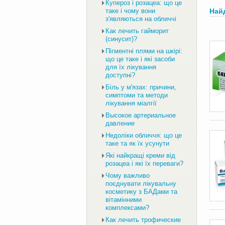
Купероз і розацеа: що це
таке і чому вони
Най
з'являються на обличчі
Как лечить гайморит
(синусит)?
Пігментні плями на шкірі:
що це таке і які засоби
для їх лікування
доступні?
Біль у м'язах: причини,
симптоми та методи
лікування міалгії
Высокое артериальное
давление
Недоліки обличчя: що це
таке та як їх усунути
Які найкращі креми від
розацеа і які їх переваги?
Чому важливо
поєднувати лікувальну
косметику з БАДами та
вітамінними
комплексами?
Как лечить трофические