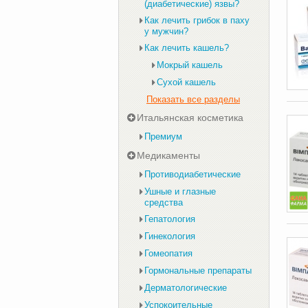
(диабетические) язвы?
Как лечить грибок в паху
у мужчин?
Как лечить кашель?
Мокрый кашель
Сухой кашель
Показать все разделы
Итальянская косметика
Премиум
Медикаменты
Противодиабетические
Ушные и глазные
средства
Гепатология
Гинекология
Гомеопатия
Гормональные препараты
Дерматологические
Успокоительные