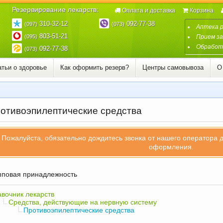
Резервирование лекарств:
Оплата и доставка
Корзина
310-32-12
092-77-38
(097)
(073)
Аптека 
803-51-21
(095)
Прием за
Обработк
092-77-38
(073)
атьи о здоровье
Как оформить резерв?
Центры самовывоза
О
отивоэпилептические средства
Пожалуйста, обязательно дождитесь звонка от нашего оператора 
оформления.
повая принадлежность
вочник лекарств
Средства, действующие на нервную систему
Противоэпилептические средства