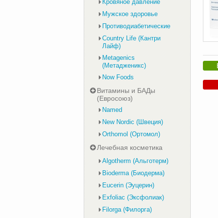
Кровяное давление
Мужское здоровье
Противодиабетические
Country Life (Кантри
Лайф)
Metagenics
(Метадженикс)
Now Foods
Витамины и БАДы
(Евросоюз)
Named
New Nordic (Швеция)
Orthomol (Ортомол)
Лечебная косметика
Algotherm (Альготерм)
Bioderma (Биодерма)
Eucerin (Эуцерин)
Exfoliac (Эксфолиак)
Filorga (Филорга)