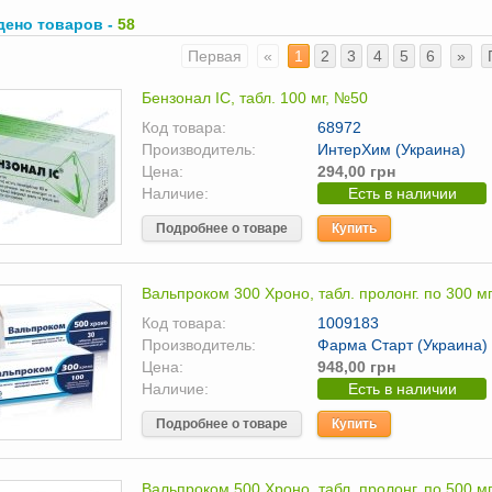
дено товаров -
58
Первая
«
1
2
3
4
5
6
»
Бензонал IC, табл. 100 мг, №50
Код товара:
68972
Производитель:
ИнтерХим (Украина)
Цена:
294,00 грн
Наличие:
Есть в наличии
Подробнее о товаре
Купить
Вальпроком 300 Хроно, табл. пролонг. по 300 м
Код товара:
1009183
Производитель:
Фарма Старт (Украина)
Цена:
948,00 грн
Наличие:
Есть в наличии
Подробнее о товаре
Купить
Вальпроком 500 Хроно, табл. пролонг. по 500 м