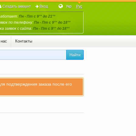
Создать аккаунт
Вход
Укр
Рус
работает:
Пн - Пт с 9°° до 21°°
явок по телефону:
Пн - Пт с 9°° до 18°°
а заявок с сайта:
Пн - Пт с 9°° до 18°°
 нас
Контакты
Найти
для подтверждения заказа после его