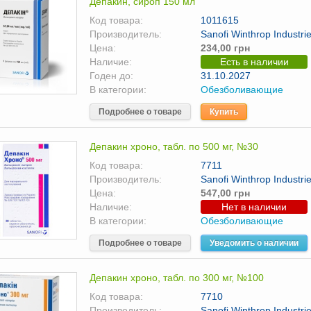
Депакин, сироп 150 мл
Код товара:
1011615
Производитель:
Sanofi Winthrop Industr
Цена:
234,00 грн
Наличие:
Есть в наличии
Годен до:
31.10.2027
В категории:
Обезболивающие
Подробнее о товаре
Купить
Депакин хроно, табл. по 500 мг, №30
Код товара:
7711
Производитель:
Sanofi Winthrop Industr
Цена:
547,00 грн
Наличие:
Нет в наличии
В категории:
Обезболивающие
Подробнее о товаре
Уведомить о наличии
Депакин хроно, табл. по 300 мг, №100
Код товара:
7710
Производитель:
Sanofi Winthrop Industr