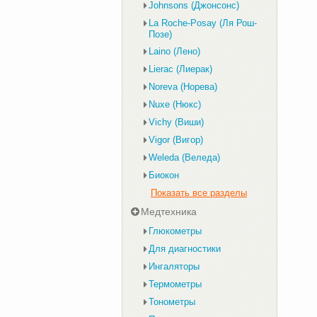
Johnsons (Джонсонс)
La Roche-Posay (Ля Рош-
Позе)
Laino (Лено)
Lierac (Лиерак)
Noreva (Норева)
Nuxe (Нюкс)
Vichy (Виши)
Vigor (Вигор)
Weleda (Веледа)
Биокон
Показать все разделы
Медтехника
Глюкометры
Для диагностики
Ингаляторы
Термометры
Тонометры