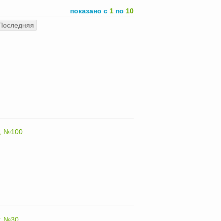
показано с
1
по
10
Последняя
г, №100
г, №30