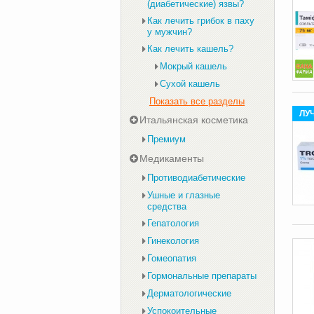
(диабетические) язвы?
Как лечить грибок в паху
у мужчин?
Как лечить кашель?
Мокрый кашель
Сухой кашель
Показать все разделы
ЛУ
Итальянская косметика
Премиум
Медикаменты
Противодиабетические
Ушные и глазные
средства
Гепатология
Гинекология
Гомеопатия
Гормональные препараты
Дерматологические
Успокоительные