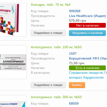
Алендра, табл. 70 мг, №4
Код товара:
999368
Производитель:
Liva Healthcare (Индия)
Цена:
570,00 грн
Наличие:
Нет в наличии
Подробнее о товаре
Уведомить о наличии
Аллопуринол, табл. 100 мг, №50
Код товара:
1597
Производитель:
Борщаговский ХФЗ (Укр
Цена:
71,00 грн
Наличие:
Есть в наличии
В категории:
Справочник лекарств
,
Г
аппарат
,
Кардиология
Подробнее о товаре
Купить
Аллопуринол, табл. 300 мг, №50
Код товара:
68509