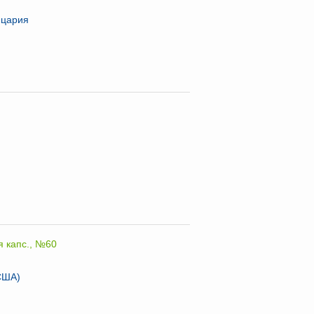
цария
я капс., №60
(США)