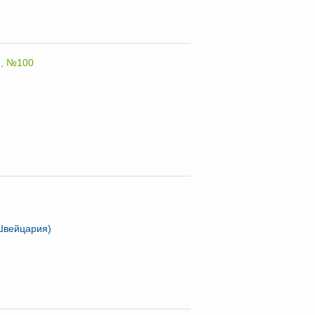
., №100
(Швейцария)