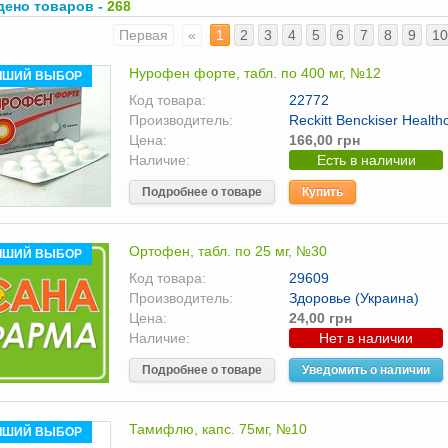
дено товаров -
268
Первая
«
1
2
3
4
5
6
7
8
9
10
Нурофен форте, табл. по 400 мг, №12
ЧШИЙ ВЫБОР
Код товара:
22772
Производитель:
Reckitt Benckiser Health
Цена:
166,00 грн
Наличие:
Есть в наличии
Подробнее о товаре
Купить
Ортофен, табл. по 25 мг, №30
ЧШИЙ ВЫБОР
Код товара:
29609
Производитель:
Здоровье (Украина)
Цена:
24,00 грн
Наличие:
Нет в наличии
Подробнее о товаре
Уведомить о наличии
Тамифлю, капс. 75мг, №10
ЧШИЙ ВЫБОР