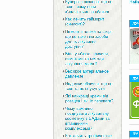
Купероз і розацеа: що це
Най
таке і чому вони
з'являються на обличчі
Как лечить гайморит
ЛУ
(синусит)?
Пігментні плями на шкірі:
що це таке і які засоби
для їх лікування
доступні?
Біль у м'язах: причини,
симптоми та методи
лікування міалгії
Высокое артериальное
давление
ЛУ
Недоліки обличчя: що це
таке та як їх усунути
Які найкращі креми від
розацеа і які їх переваги?
Чому важливо
поєднувати лікувальну
косметику з БАДами та
вітамінними
комплексами?
ЛУ
Как лечить трофические