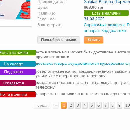
Производитель:
Salutas Pharma (Герман
Цена:
663,00 грн
Наличие:
Есть в наличии
Годен до:
31.03.2029
В категории:
Справочник лекарств
,
Г
аппарат
,
Кардиология
Подробнее о товаре
Купить
есть в аптеке или может быть доставлен в аптеку
Есть в наличии
других аптек сети
доставка товара осуществляется курьерскими с
На складе
товар отпускается по предварительному заказу, 
Под заказ
уточняйте у оператора по телефону
ожидается поставка товара, актуальную цену и с
Ожидается
телефону
товара нет в наличии в аптеке и на складах пос
Нет в наличии
Первая
«
1
2
3
4
5
6
7
8
9
10