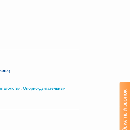
аина)
епатология
,
Опорно-двигательный