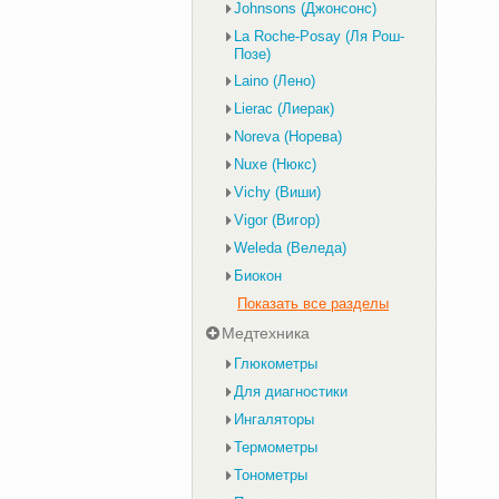
Johnsons (Джонсонс)
La Roche-Posay (Ля Рош-
Позе)
Laino (Лено)
Lierac (Лиерак)
Noreva (Норева)
Nuxe (Нюкс)
Vichy (Виши)
Vigor (Вигор)
Weleda (Веледа)
Биокон
Показать все разделы
Медтехника
Глюкометры
Для диагностики
Ингаляторы
Термометры
Тонометры