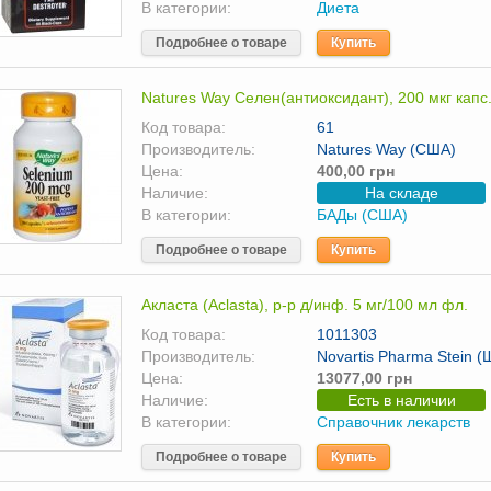
В категории:
Диета
Подробнее о товаре
Купить
Natures Way Селен(антиоксидант), 200 мкг капс
Код товара:
61
Производитель:
Natures Way (США)
Цена:
400,00 грн
Наличие:
На складе
В категории:
БАДы (США)
Подробнее о товаре
Купить
Акласта (Aclasta), р-р д/инф. 5 мг/100 мл фл.
Код товара:
1011303
Производитель:
Novartis Pharma Stein 
Цена:
13077,00 грн
Наличие:
Есть в наличии
В категории:
Справочник лекарств
Подробнее о товаре
Купить