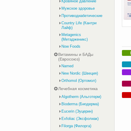
Кровяное давление
Мужское здоровье
Противодиабетические
Country Life (Кантри
Лайф)
Metagenics
(Метадженикс)
Now Foods
Витамины и БАДы
(Евросоюз)
Named
New Nordic (Швеция)
Orthomol (Ортомол)
Лечебная косметика
Algotherm (Альготерм)
Bioderma (Биодерма)
Eucerin (Эуцерин)
Exfoliac (Эксфолиак)
Filorga (Филорга)