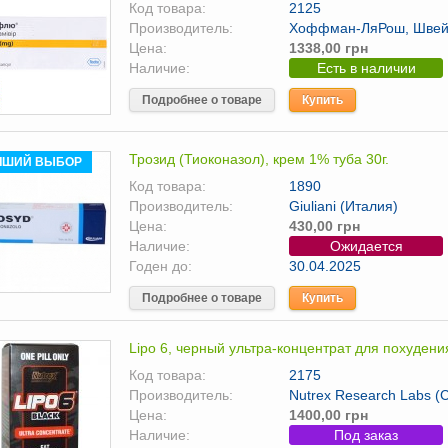
Код товара:
2125
Производитель:
Хоффман-ЛяРош, Швей
Цена:
1338,00 грн
Наличие:
Есть в наличии
Подробнее о товаре
Купить
Трозид (Тиоконазол), крем 1% туба 30г.
ЧШИЙ ВЫБОР
Код товара:
1890
Производитель:
Giuliani (Италия)
Цена:
430,00 грн
Наличие:
Ожидается
Годен до:
30.04.2025
Подробнее о товаре
Купить
Lipo 6, черный ультра-концентрат для похудени
Код товара:
2175
Производитель:
Nutrex Research Labs 
Цена:
1400,00 грн
Наличие:
Под заказ