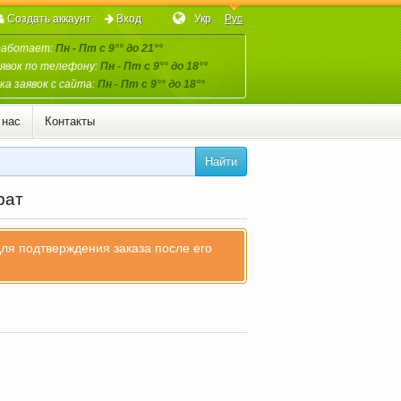
Создать аккаунт
Вход
Укр
Рус
работает:
Пн - Пт с 9°° до 21°°
явок по телефону:
Пн - Пт с 9°° до 18°°
а заявок с сайта:
Пн - Пт с 9°° до 18°°
 нас
Контакты
Найти
рат
для подтверждения заказа после его