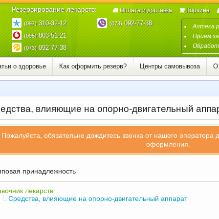
Резервирование лекарств:
Оплата и доставка
Корзина
310-32-12
092-77-38
(097)
(073)
Аптека 
803-51-21
(095)
Прием за
Обработк
092-77-38
(073)
атьи о здоровье
Как оформить резерв?
Центры самовывоза
О
едства, влияющие на опорно-двигательный аппа
Пожалуйста, обязательно дождитесь звонка от нашего оператора 
оформления.
повая принадлежность
вочник лекарств
Средства, влияющие на опорно-двигательный аппарат