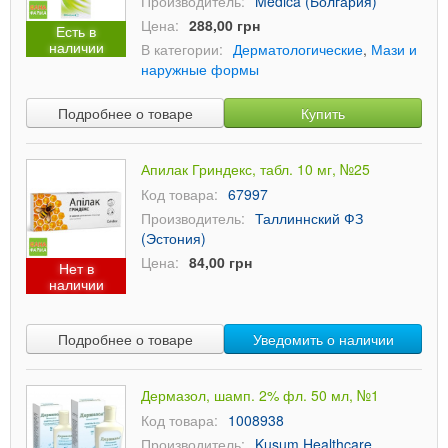
Производитель:
Medica (Болгария)
Цена:
288,00 грн
Есть в
наличии
В категории:
Дерматологические
,
Мази и
наружные формы
Подробнее о товаре
Купить
Апилак Гриндекс, табл. 10 мг, №25
Код товара:
67997
Производитель:
Таллиннский ФЗ
(Эстония)
Цена:
84,00 грн
Нет в
наличии
Подробнее о товаре
Уведомить о наличии
Дермазол, шамп. 2% фл. 50 мл, №1
Код товара:
1008938
Производитель:
Kusum Healthcare