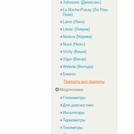
Johnsons (Джонсонс)
La Roche-Posay (Ля Рош-
Позе)
Laino (Лено)
Lierac (Лиерак)
Noreva (Норева)
Nuxe (Нюкс)
Vichy (Виши)
Vigor (Вигор)
Weleda (Веледа)
Биокон
Показать все разделы
Медтехника
Глюкометры
Для диагностики
Ингаляторы
Термометры
Тонометры