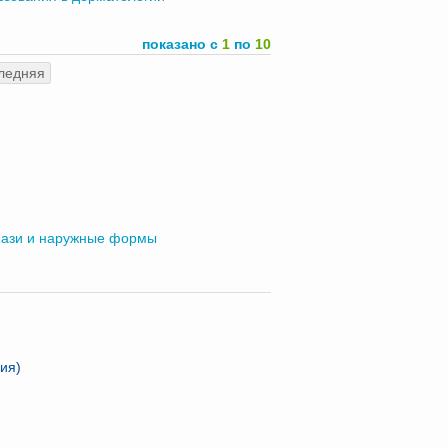
показано с
1
по
10
ледняя
ази и наружные формы
ия)