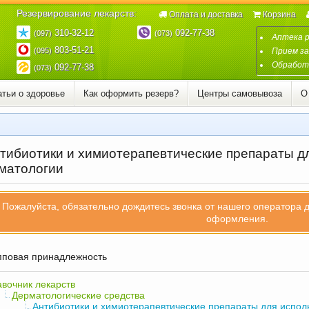
Резервирование лекарств:
Оплата и доставка
Корзина
310-32-12
092-77-38
(097)
(073)
Аптека 
803-51-21
(095)
Прием за
Обработк
092-77-38
(073)
атьи о здоровье
Как оформить резерв?
Центры самовывоза
О
тибиотики и химиотерапевтические препараты дл
матологии
Пожалуйста, обязательно дождитесь звонка от нашего оператора 
оформления.
повая принадлежность
вочник лекарств
Дерматологические средства
Антибиотики и химиотерапевтические препараты для испол