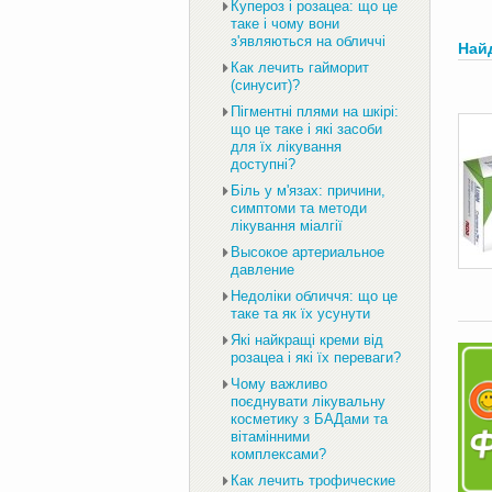
Купероз і розацеа: що це
таке і чому вони
з'являються на обличчі
Най
Как лечить гайморит
(синусит)?
Пігментні плями на шкірі:
що це таке і які засоби
для їх лікування
доступні?
Біль у м'язах: причини,
симптоми та методи
лікування міалгії
Высокое артериальное
давление
Недоліки обличчя: що це
таке та як їх усунути
Які найкращі креми від
розацеа і які їх переваги?
Чому важливо
поєднувати лікувальну
косметику з БАДами та
вітамінними
комплексами?
Как лечить трофические