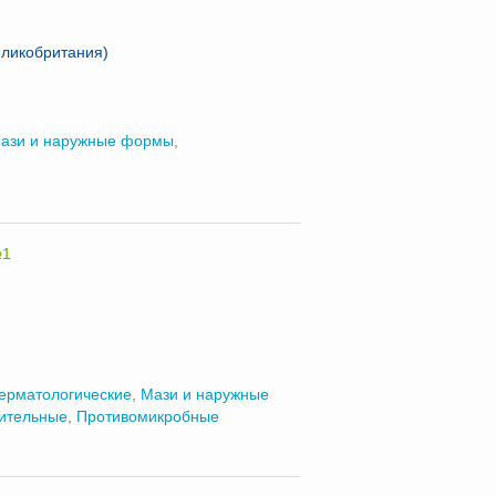
еликобритания)
ази и наружные формы
,
№1
ерматологические
,
Мази и наружные
ительные
,
Противомикробные