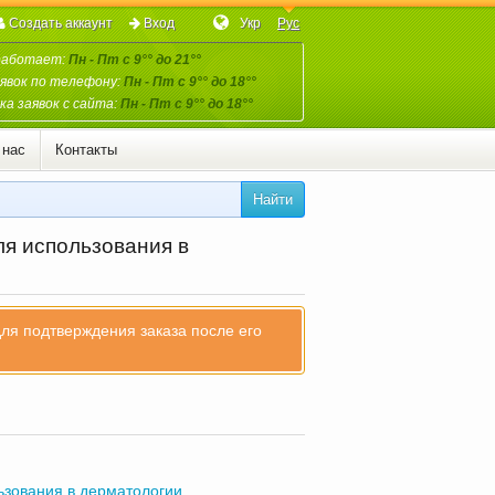
Создать аккаунт
Вход
Укр
Рус
работает:
Пн - Пт с 9°° до 21°°
явок по телефону:
Пн - Пт с 9°° до 18°°
а заявок с сайта:
Пн - Пт с 9°° до 18°°
 нас
Контакты
Найти
я использования в
для подтверждения заказа после его
ьзования в дерматологии