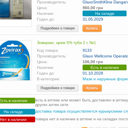
Производитель:
GlaxoSmithKline Danga
Цена:
960,00 грн
Наличие:
На складе
Годен до:
31.05.2029
Подробнее о товаре
Купить
Зовиракс, крем 5% туба 2 г, №1
Код товара:
9133
Производитель:
Glaxo Wellcome Operati
Цена:
106,00 грн
Наличие:
Есть в наличии
Годен до:
01.10.2028
В категории:
Мази и наружные фор
Подробнее о товаре
Купить
есть в аптеке или может быть доставлен в аптеку
Есть в наличии
других аптек сети
доставка товара осуществляется курьерскими с
На складе
товара нет в наличии в аптеке и на складах пос
Нет в наличии