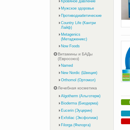
Кровяное давление
Мужское здоровье
Противодиабетические
Country Life (Кантри
Лайф)
Metagenics
(Метадженикс)
Now Foods
Витамины и БАДы
(Евросоюз)
Named
New Nordic (Швеция)
Orthomol (Ортомол)
Лечебная косметика
Algotherm (Альготерм)
Bioderma (Биодерма)
Eucerin (Эуцерин)
Exfoliac (Эксфолиак)
Filorga (Филорга)