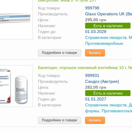
Бактробан, мазь 2 % туба 15 г
Код товара:
999798
Производитель:
Glaxo Operations UK (В
Цена:
295,00 грн
Наличие:
Есть в наличии
Годен до:
01.03.2028
В категории:
Справочник лекарств
,
М
Противомикробные
Подробнее о товаре
Купить
Банеоцин, порошок накожный контейнер 10 г, 
Код товара:
999931
Производитель:
Сандоз (Австрия)
Цена:
282,00 грн
Наличие:
Есть в наличии
Годен до:
01.01.2027
В категории:
Справочник лекарств
,
Д
формы
,
Противовоспал
Подробнее о товаре
Купить