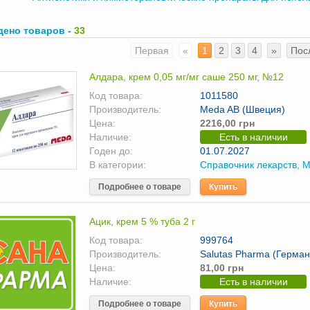
дено товаров -
33
Первая
«
1
2
3
4
»
Пос
Алдара, крем 0,05 мг/мг саше 250 мг, №12
Код товара:
1011580
Производитель:
Meda AB (Швеция)
Цена:
2216,00 грн
Наличие:
Есть в наличии
Годен до:
01.07.2027
В категории:
Справочник лекарств
,
М
Подробнее о товаре
Купить
Ацик, крем 5 % туба 2 г
Код товара:
999764
Производитель:
Salutas Pharma (Герман
Цена:
81,00 грн
Наличие:
Есть в наличии
Подробнее о товаре
Купить