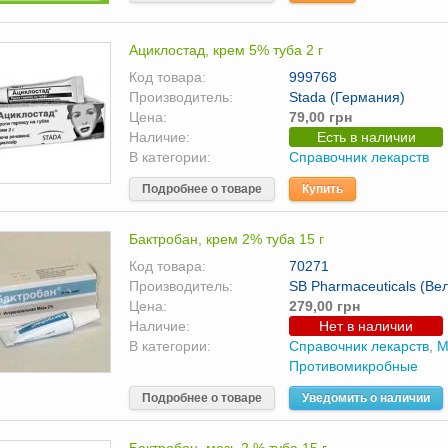
Ациклостад, крем 5% туба 2 г
Код товара:
999768
Производитель:
Stada (Германия)
Цена:
79,00 грн
Наличие:
Есть в наличии
В категории:
Справочник лекарств
Подробнее о товаре
Купить
Бактробан, крем 2% туба 15 г
Код товара:
70271
Производитель:
SB Pharmaceuticals (Ве
Цена:
279,00 грн
Наличие:
Нет в наличии
В категории:
Справочник лекарств
,
М
Противомикробные
Подробнее о товаре
Уведомить о наличии