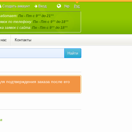
Создать аккаунт
Вход
Укр
Рус
работает:
Пн - Пт с 9°° до 21°°
явок по телефону:
Пн - Пт с 9°° до 18°°
а заявок с сайта:
Пн - Пт с 9°° до 18°°
 нас
Контакты
Найти
для подтверждения заказа после его
зм