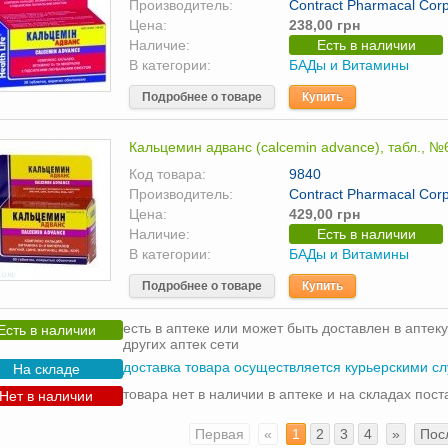
Производитель:
Contract Pharmacal Cor
Цена:
238,00 грн
Наличие:
Есть в наличии
В категории:
БАДы и Витамины
Подробнее о товаре
Купить
Кальцемин адванс (calcemin advance), табл., №
Код товара:
9840
Производитель:
Contract Pharmacal Cor
Цена:
429,00 грн
Наличие:
Есть в наличии
В категории:
БАДы и Витамины
Подробнее о товаре
Купить
есть в аптеке или может быть доставлен в аптеку
Есть в наличии
других аптек сети
доставка товара осуществляется курьерскими с
На складе
товара нет в наличии в аптеке и на складах пос
Нет в наличии
Первая
«
1
2
3
4
»
Пос