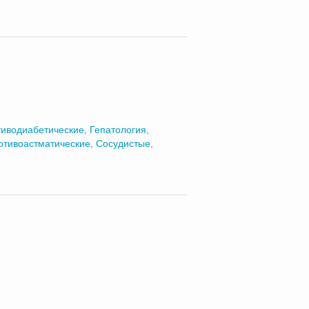
иводиабетические
,
Гепатология
,
отивоастматические
,
Сосудистые
,