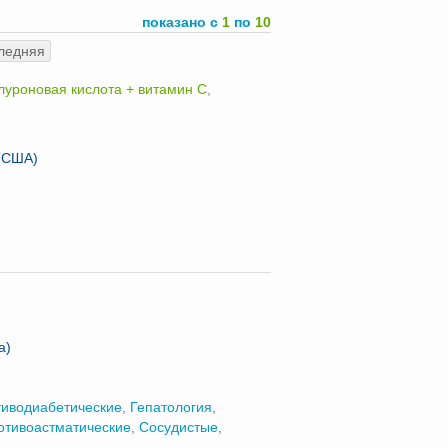
показано с
1
по
10
ледняя
иалуроновая кислота + витамин С,
 (США)
а)
иводиабетические
,
Гепатология
,
отивоастматические
,
Сосудистые
,