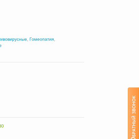
тивовирусные
,
Гомеопатия
,
е
30