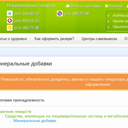
Резервирование лекарств:
Оплата и доставка
Корзина
310-32-12
092-77-38
(097)
(073)
Аптека 
803-51-21
(095)
Прием за
Обработк
092-77-38
(073)
атьи о здоровье
Как оформить резерв?
Центры самовывоза
О
неральные добавки
Пожалуйста, обязательно дождитесь звонка от нашего оператора 
оформления.
повая принадлежность
вочник лекарств
Средства, влияющие на пищеварительную систему и метаболи
Минеральные добавки