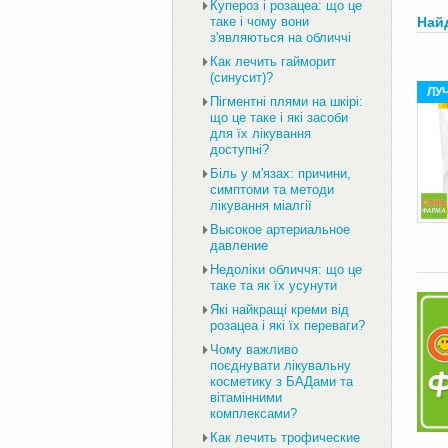
Купероз і розацеа: що це
таке і чому вони
Най
з'являються на обличчі
Как лечить гайморит
(синусит)?
ЛУ
Пігментні плями на шкірі:
що це таке і які засоби
для їх лікування
доступні?
Біль у м'язах: причини,
симптоми та методи
лікування міалгії
Высокое артериальное
давление
Недоліки обличчя: що це
таке та як їх усунути
Які найкращі креми від
розацеа і які їх переваги?
Чому важливо
поєднувати лікувальну
косметику з БАДами та
вітамінними
комплексами?
Как лечить трофические