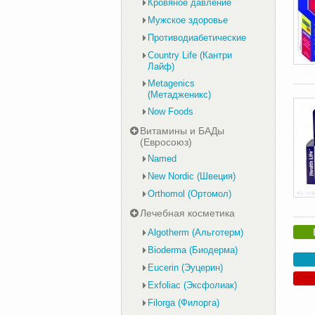
Кровяное давление
Мужское здоровье
Противодиабетические
Country Life (Кантри
Лайф)
Metagenics
(Метадженикс)
Now Foods
Витамины и БАДы
(Евросоюз)
Named
New Nordic (Швеция)
Orthomol (Ортомол)
Лечебная косметика
Algotherm (Альготерм)
Bioderma (Биодерма)
Eucerin (Эуцерин)
Exfoliac (Эксфолиак)
Filorga (Филорга)