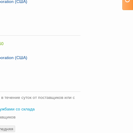
poration (США)
60
poration (США)
 в течение суток от поставщиков или с
лужбами со склада
тавщиков
ледняя