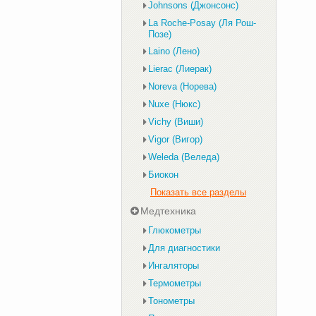
Johnsons (Джонсонс)
La Roche-Posay (Ля Рош-
Позе)
Laino (Лено)
Lierac (Лиерак)
Noreva (Норева)
Nuxe (Нюкс)
Vichy (Виши)
Vigor (Вигор)
Weleda (Веледа)
Биокон
Показать все разделы
Медтехника
Глюкометры
Для диагностики
Ингаляторы
Термометры
Тонометры