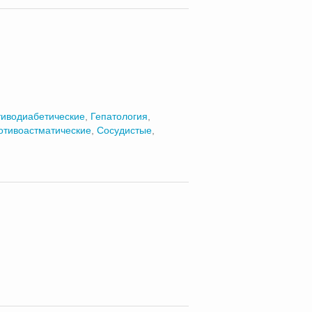
иводиабетические
,
Гепатология
,
отивоастматические
,
Сосудистые
,