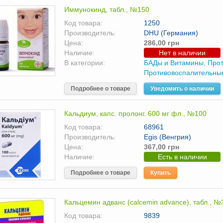
Иммунокинд, табл., №150
Код товара:
1250
Производитель:
DHU (Германия)
Цена:
286,00 грн
Наличие:
Нет в наличии
В категории:
БАДы и Витамины
,
Про
Противовоспалительны
Подробнее о товаре
Уведомить о наличии
Кальдиум, капс. пролонг. 600 мг фл., №100
Код товара:
68961
Производитель:
Egis (Венгрия)
Цена:
367,00 грн
Наличие:
Есть в наличии
Подробнее о товаре
Купить
Кальцемин адванс (calcemin advance), табл., №
Код товара:
9839