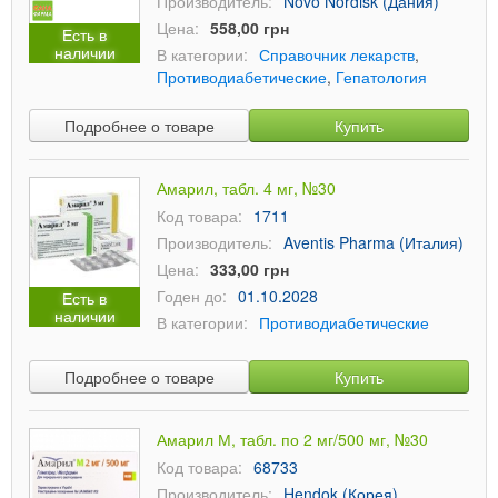
Производитель:
Novo Nordisk (Дания)
Цена:
558,00 грн
Есть в
наличии
В категории:
Справочник лекарств
,
Противодиабетические
,
Гепатология
Подробнее о товаре
Купить
Амарил, табл. 4 мг, №30
Код товара:
1711
Производитель:
Aventis Pharma (Италия)
Цена:
333,00 грн
Годен до:
01.10.2028
Есть в
наличии
В категории:
Противодиабетические
Подробнее о товаре
Купить
Амарил М, табл. по 2 мг/500 мг, №30
Код товара:
68733
Производитель:
Hendok (Корея)