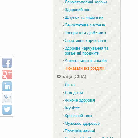
Дерматологічні засоби
Здоровий сон
Шлунок та кишечник
Сечостатева система
Товари для діабетиків
Спортивне харчування
Здорове харчування та
органічні продукти
Антигельмінтні засоби
Показати всі розділи
БАДи (США)
Дієта
Для дітей
Жіноче здоров'я
Імунітет
Кров'яний тиск
Мужское здоровье
Протидіабетичні