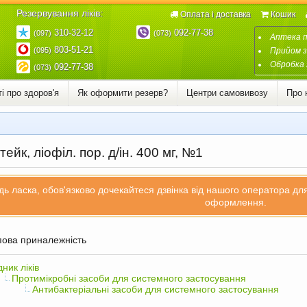
Резервування ліків:
Оплата і доставка
Кошик
310-32-12
092-77-38
(097)
(073)
Аптека 
803-51-21
(095)
Прийом з
Обробка 
092-77-38
(073)
і про здоров'я
Як оформити резерв?
Центри самовивозу
Про 
тейк, ліофіл. пор. д/ін. 400 мг, №1
дь ласка, обов'язково дочекайтеся дзвінка від нашого оператора д
оформлення.
ова приналежність
дник ліків
Протимікробні засоби для системного застосування
Антибактеріальні засоби для системного застосування