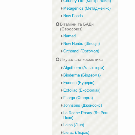
Country Life (Кантрі Лайф)
Metagenics (Метадженікс)
Now Foods
Вітаміни та БАДи
(Євросоюз)
Named
New Nordic (Швеція)
Orthomol (Ортомол)
Лікувальна косметика
Algotherm (Альготерм)
Bioderma (Біодерма)
Eucerin (Еуцерін)
Exfoliac (Ексфоліак)
Filorga (Філорга)
Johnsons (Джонсонс)
La Roche-Posay (Ля Рош-
Позе)
Laino (Ліно)
Lierac (Лієрак)