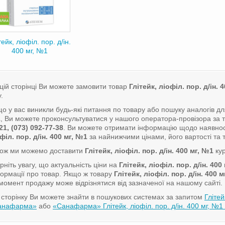
тейк, ліофіл. пор. д/ін.
400 мг, №1
цій сторінці Ви можете замовити товар
Глітейк, ліофіл. пор. д/ін. 
у.
о у вас виникли будь-які питання по товару або пошуку аналогів д
1
, Ви можете проконсультуватися у нашого оператора-провізора з
21, (073) 092-77-38
. Ви можете отримати інформацію щодо наявнос
філ. пор. д/ін. 400 мг, №1
за найнижчими цінами, його вартості та т
кож ми можемо доставити
Глітейк, ліофіл. пор. д/ін. 400 мг, №1
кур
рніть увагу, що актуальність ціни на
Глітейк, ліофіл. пор. д/ін. 400
ормації про товар. Якщо ж товару
Глітейк, ліофіл. пор. д/ін. 400 
момент продажу може відрізнятися від зазначеної на нашому сайті.
сторінку Ви можете знайти в пошукових системах за запитом
Глітей
анафарма»
або
«Санафарма» Глітейк, ліофіл. пор. д/ін. 400 мг, №1