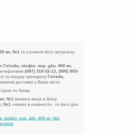
400 мг, №1
та уточнити його актуальну
ля
Глітейк, ліофіл. пор. д/ін. 400 мг,
а телефонами
(097) 310-32-12, (095) 803-
ті та пошуку препарату
Глітейк,
ермінів доставки у Ваше місто.
'єром по Києву.
 мг, №1
вказана вище в блоці
мг, №1
«немає в наявності», то його ціна
к, ліофіл. пор. д/ін. 400 мг, №1
 купити
.