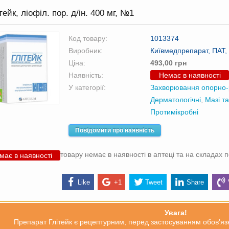
тейк, ліофіл. пор. д/ін. 400 мг, №1
Код товару:
1013374
Виробник:
Київмедпрепарат, ПАТ, 
Ціна:
493,00 грн
Наявність:
Немає в наявності
У категорії:
Захворювання опорно-
Дерматологічні
,
Мазі т
Протимікробні
Повідомити про наявність
товару немає в наявності в аптеці та на складах 
має в наявності
Like
+1
Tweet
Share
Увага!
Препарат Глітейк є рецептурним, перед застосуванням обов'язк