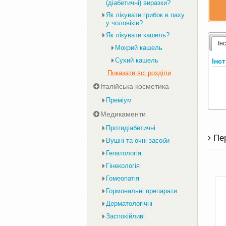
(діабетичні) виразки?
Як лікувати грибок в паху
у чоловіків?
Як лікувати кашель?
Ін
Мокрий кашель
Сухий кашель
Інс
Показати всі розділи
Італійська косметика
Преміум
Медикаменти
Протидіабетичні
Пе
Вушні та очні засоби
Гепатологія
Гінекологія
Гомеопатія
Гормональні препарати
Дерматологічні
Заспокійливі