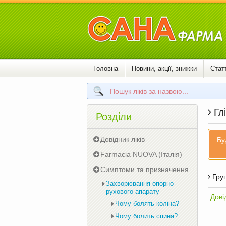
Головна
Новини, акції, знижки
Статт
Глі
Розділи
Довідник ліків
Бу
Farmacia NUOVA (Італія)
Симптоми та призначення
Груп
Захворювання опорно-
рухового апарату
Дові
Чому болять коліна?
Чому болить спина?