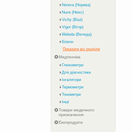
Noreva (Норева)
Nuxe (Нюкс)
Vichy (Віші)
Vigor (Вігор)
Weleda (Веледа)
Біокон
Показати всі розділи
Медтехніка
Глюкометри
Для діагностики
Інгалятори
Термометри
Тонометри
Інші
Товари медичного
призначення
Екопродукти