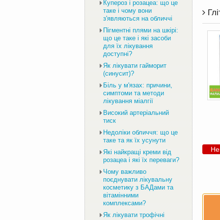
Купероз і розацеа: що це
таке і чому вони
Глі
з'являються на обличчі
Пігментні плями на шкірі:
що це таке і які засоби
для їх лікування
доступні?
Як лікувати гайморит
(синусит)?
Біль у м'язах: причини,
симптоми та методи
лікування міалгії
Високий артеріальний
тиск
Недоліки обличчя: що це
таке та як їх усунути
Не
Які найкращі креми від
розацеа і які їх переваги?
Чому важливо
поєднувати лікувальну
косметику з БАДами та
вітамінними
комплексами?
Як лікувати трофічні