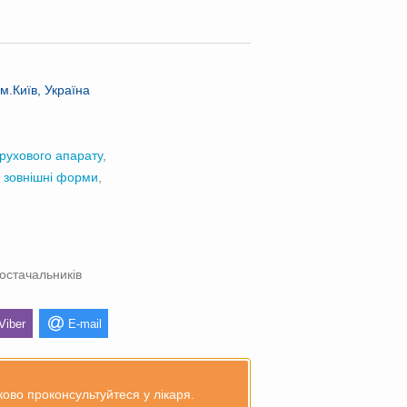
м.Київ, Україна
рухового апарату
,
а зовнішні форми
,
постачальників
Viber
E-mail
ово проконсультуйтеся у лікаря.