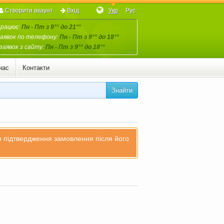
Створити акаунт
Вхід
Укр
Рус
працює:
Пн - Пт з 9°° до 21°°
аявок по телефону:
Пн - Пт з 9°° до 18°°
заявок з сайту:
Пн - Пт з 9°° до 18°°
нас
Контакти
Знайти
ля підтвердження замовлення після його