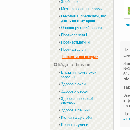
Знеболюючі
Мазі та зовнішні форми
Онкологія, препарати, що
діють на с-му крові
Глі
Опорно-руховий апарат
Протиалергічні
Протиастматичні
Протизапальні
На 
цін
Показати всі розділи
Якщ
БАДи та Вітаміни
№
Вітамінні комплекси
51-
загальні
ліо
Здоров'я очей
Та
Здоров'я серця
Зве
Здоров'я нервової
інф
системи
на 
Здоров'я печінки
Цю 
Кістки та суглоби
«С
Вени та судини