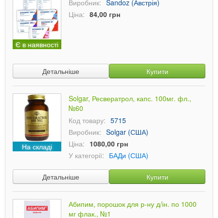
Виробник:
Sandoz (Австрія)
Ціна:
84,00 грн
Є в наявності
Детальніше
Купити
Solgar, Ресвератрол, капс. 100мг. фл.,
№60
Код товару:
5715
Виробник:
Solgar (США)
Ціна:
1080,00 грн
На складі
У категорії:
БАДи (США)
Детальніше
Купити
Абипим, порошок для р-ну д/ін. по 1000
мг флак., №1