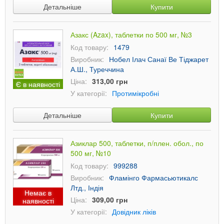
Детальніше
Купити
Азакс (Azax), таблетки по 500 мг, №3
Код товару:
1479
Виробник:
Нобел Ілач Санаї Ве Тіджарет
А.Ш., Туреччина
Ціна:
313,00 грн
Є в наявності
У категорії:
Протимікробні
Детальніше
Купити
Азиклар 500, таблетки, п/плен. обол., по
500 мг, №10
Код товару:
999288
Виробник:
Фламінго Фармасьютикалс
Лтд., Індія
Немає в
Ціна:
309,00 грн
наявності
У категорії:
Довідник ліків