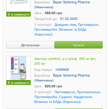
Виробник:
Bayer Schering Pharma
(Німеччина)
Ціна:
489,00 грн
Є в наявності
Придатний до:
01.02.2030
У категорії:
Довідник ліків
,
Противірусні
,
Протимікробні
,
Вітаміни та БАДи
(Євросоюз)
Детальніше
Купити
Авелокс (avelox), р-н д/інф. 400 мг фл.
250 мл
Код товару:
1009949
Виробник:
Bayer Schering Pharma
(Німеччина)
Є в наявності
Ціна:
920,00 грн
У категорії:
Противірусні
,
Протизапальні
,
Протимікробні
,
Судинні
,
Кардіологія
,
Вітаміни та БАДи (Євросоюз)