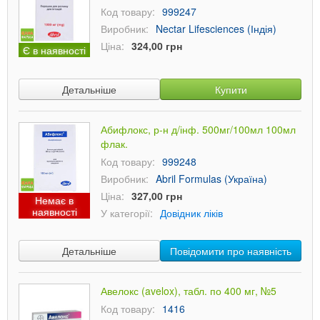
Код товару:
999247
Виробник:
Nectar Lifesciences (Індія)
Ціна:
324,00 грн
Є в наявності
Детальніше
Купити
Абифлокс, р-н д/інф. 500мг/100мл 100мл
флак.
Код товару:
999248
Виробник:
Abril Formulas (Україна)
Ціна:
327,00 грн
Немає в
наявності
У категорії:
Довідник ліків
Детальніше
Повідомити про наявність
Авелокс (avelox), табл. по 400 мг, №5
Код товару:
1416