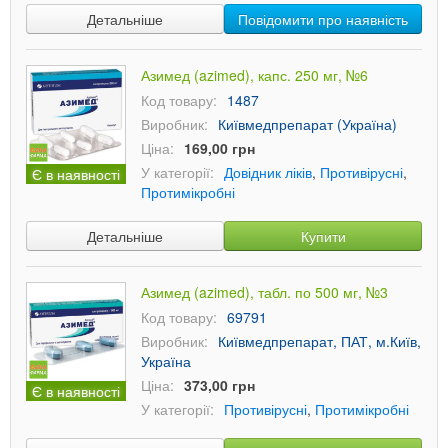
Детальніше
Повідомити про наявність
Азимед (azimed), капс. 250 мг, №6
Код товару:
1487
Виробник:
Київмедпрепарат (Україна)
Ціна:
169,00 грн
У категорії:
Довідник ліків
,
Противірусні
,
Є в наявності
Протимікробні
Детальніше
Купити
Азимед (azimed), табл. по 500 мг, №3
Код товару:
69791
Виробник:
Київмедпрепарат, ПАТ, м.Київ,
Україна
Ціна:
373,00 грн
Є в наявності
У категорії:
Противірусні
,
Протимікробні