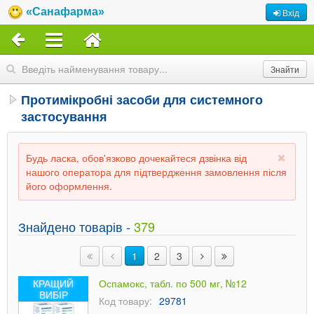
«Санафарма»
Вхід
Протимікробні засоби для системного
застосування
Будь ласка, обов'язково дочекайтеся дзвінка від
нашого оператора для підтвердження замовлення після
його оформлення.
Знайдено товарів -
379
1
2
3
КРАЩИЙ
Оспамокс, табл. по 500 мг, №12
ВИБІР
Код товару:
29781