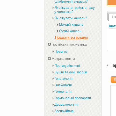
(діабетичні) виразки?
Як лікувати грибок в паху
у чоловіків?
Ін
Як лікувати кашель?
Мокрий кашель
Інс
Сухий кашель
Показати всі розділи
Італійська косметика
Преміум
Медикаменти
Пе
Протидіабетичні
Вушні та очні засоби
Гепатологія
К
Гінекологія
Гомеопатія
Гормональні препарати
Дерматологічні
Заспокійливі