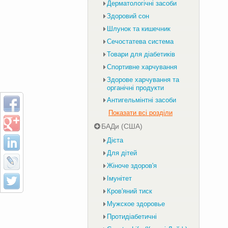
Дерматологічні засоби
Здоровий сон
Шлунок та кишечник
Сечостатева система
Товари для діабетиків
Спортивне харчування
Здорове харчування та
органічні продукти
Антигельмінтні засоби
Показати всі розділи
БАДи (США)
Дієта
Для дітей
Жіноче здоров'я
Імунітет
Кров'яний тиск
Мужское здоровье
Протидіабетичні