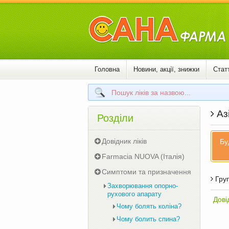
Головна
Новини, акції, знижки
Статт
Аз
Розділи
Довідник ліків
Бу
Farmacia NUOVA (Італія)
Симптоми та призначення
Груп
Захворювання опорно-
рухового апарату
Дові
Чому болять коліна?
Чому болить спина?