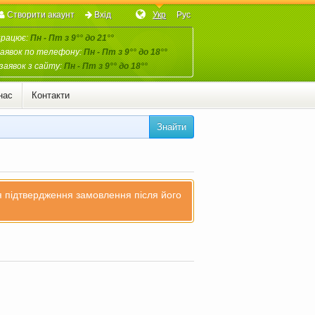
Створити акаунт
Вхід
Укр
Рус
працює:
Пн - Пт з 9°° до 21°°
аявок по телефону:
Пн - Пт з 9°° до 18°°
заявок з сайту:
Пн - Пт з 9°° до 18°°
нас
Контакти
Знайти
ля підтвердження замовлення після його