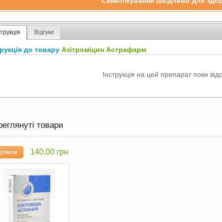
Самолікування шкідливо для здор
струкція
Відгуки
трукція до товару
Азітроміцин Астрафарм
Інструкція на цей препарат поки відс
реглянуті товари
140,00 грн
упити