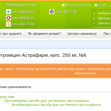
Резервування ліків:
Оплата і доставка
Кошик
310-32-12
092-77-38
(097)
(073)
Аптека 
803-51-21
(095)
Прийом з
Обробка 
092-77-38
(073)
і про здоров'я
Як оформити резерв?
Центри самовивозу
Про 
ітроміцин Астрафарм, капс. 250 мг, №6
дь ласка, обов'язково дочекайтеся дзвінка від нашого оператора д
оформлення.
ова приналежність
дник ліків
Протимікробні засоби для системного застосування
Антибактеріальні засоби для системного застосування