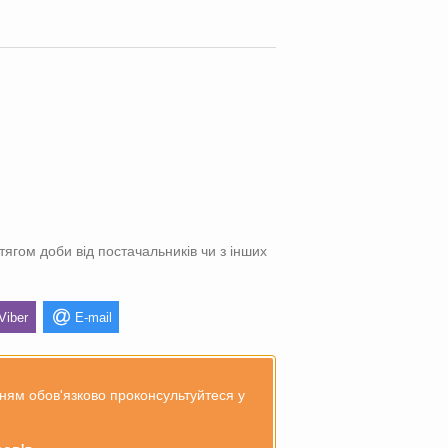
тягом доби від постачальників чи з інших
Viber
E-mail
ням обов'язково проконсультуйтеся у