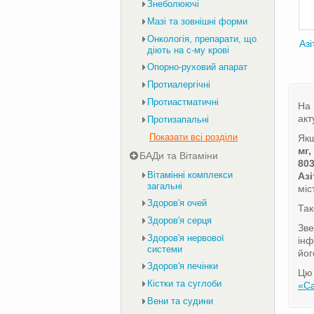
Знеболюючі
Мазі та зовнішні форми
Онкологія, препарати, що
Аз
діють на с-му крові
Опорно-руховий апарат
Протиалергічні
Протиастматичні
На 
акт
Протизапальні
Показати всі розділи
Якщ
мг
БАДи та Вітаміни
803
Вітамінні комплекси
Азі
загальні
міс
Здоров'я очей
Та
Здоров'я серця
Зве
Здоров'я нервової
інф
системи
йог
Здоров'я печінки
Цю 
Кістки та суглоби
«С
Вени та судини