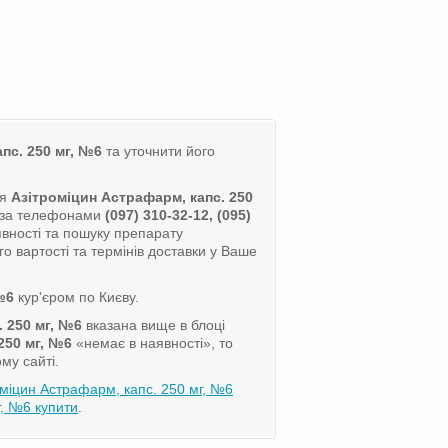
пс. 250 мг, №6
та уточнити його
ля
Азітроміцин Астрафарм, капс. 250
а за телефонами
(097) 310-32-12, (095)
вності та пошуку препарату
о вартості та термінів доставки у Ваше
№6
кур'єром по Києву.
 250 мг, №6
вказана вище в блоці
250 мг, №6
«немає в наявності», то
му сайті.
оміцин Астрафарм, капс. 250 мг, №6
, №6 купити
.