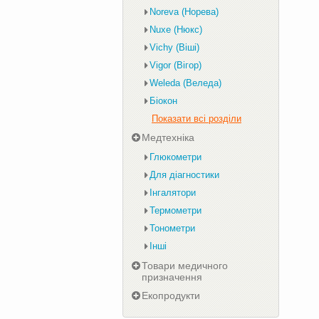
Noreva (Норева)
Nuxe (Нюкс)
Vichy (Віші)
Vigor (Вігор)
Weleda (Веледа)
Біокон
Показати всі розділи
Медтехніка
Глюкометри
Для діагностики
Інгалятори
Термометри
Тонометри
Інші
Товари медичного
призначення
Екопродукти