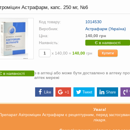
троміцин Астрафарм, капс. 250 мг, №6
Код товару:
1014530
Виробник:
Астрафарм (Україна)
Ціна:
140,00 грн
Наявність:
Є в наявності
х 140,00 =
140,00
грн
Купити
э в аптеці або може бути доставлено в аптеку про
Є в наявності
аптек мережі
Like
+1
Tweet
Share
Увага!
Препарат Азітроміцин Астрафарм є рецептурним, перед застосуван
лікаря.