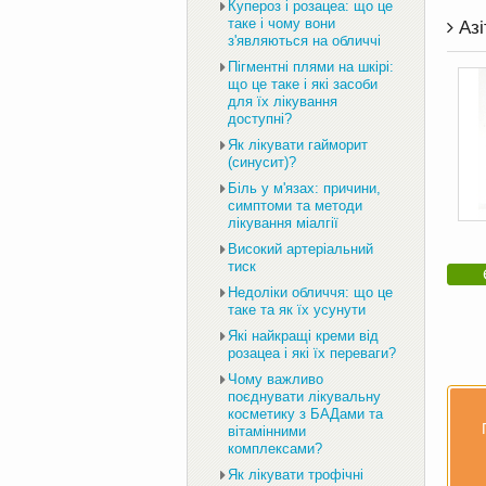
Купероз і розацеа: що це
таке і чому вони
Азі
з'являються на обличчі
Пігментні плями на шкірі:
що це таке і які засоби
для їх лікування
доступні?
Як лікувати гайморит
(синусит)?
Біль у м'язах: причини,
симптоми та методи
лікування міалгії
Високий артеріальний
тиск
Недоліки обличчя: що це
таке та як їх усунути
Які найкращі креми від
розацеа і які їх переваги?
Чому важливо
поєднувати лікувальну
косметику з БАДами та
вітамінними
комплексами?
Як лікувати трофічні