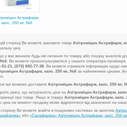
ітроміцин Астрафарм,
капс. 250 мг, №6
цій сторінці Ви можете замовити товар
Азітроміцин Астрафарм, ка
уальну ціну.
о у вас виникли будь-які питання по товару або пошуку аналогів д
, №6
, Ви можете проконсультуватися у нашого оператора-провізор
-51-21, (073) 092-77-38
. Ви можете отримати інформацію щодо ная
троміцин Астрафарм, капс. 250 мг, №6
за найнижчими цінами, йог
то.
кож ми можемо доставити
Азітроміцин Астрафарм, капс. 250 мг, 
рніть увагу, що актуальність ціни на
Азітроміцин Астрафарм, капс.
ормації про товар. Якщо ж товару
Азітроміцин Астрафарм, капс. 
о ціна на момент продажу може відрізнятися від зазначеної на нашо
сторінку Ви можете знайти в пошукових системах за запитом
Азітр
анафарма»
або
«Санафарма» Азітроміцин Астрафарм, капс. 250 мг