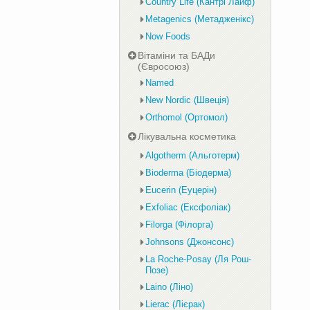
Country Life (Кантрі Лайф)
Metagenics (Метадженікс)
Now Foods
Вітаміни та БАДи
(Євросоюз)
Named
New Nordic (Швеція)
Orthomol (Ортомол)
Лікувальна косметика
Algotherm (Альготерм)
Bioderma (Біодерма)
Eucerin (Еуцерін)
Exfoliac (Ексфоліак)
Filorga (Філорга)
Johnsons (Джонсонс)
La Roche-Posay (Ля Рош-
Позе)
Laino (Ліно)
Lierac (Лієрак)