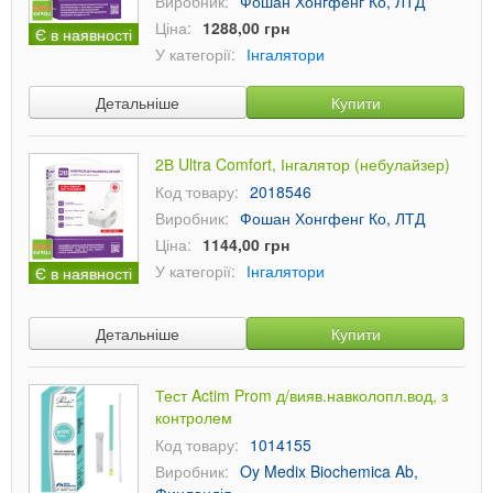
Виробник:
Фошан Хонгфенг Ко, ЛТД
Ціна:
1288,00 грн
Є в наявності
У категорії:
Інгалятори
Детальніше
Купити
2В Ultra Comfort, Інгалятор (небулайзер)
Код товару:
2018546
Виробник:
Фошан Хонгфенг Ко, ЛТД
Ціна:
1144,00 грн
У категорії:
Інгалятори
Є в наявності
Детальніше
Купити
Тест Actim Prom д/вияв.навколопл.вод, з
контролем
Код товару:
1014155
Виробник:
Oy Medix Biochemica Ab,