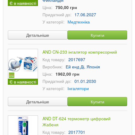
Финландія
Є в наявності
Ціна:
750,00 грн
Придатний до:
17.06.2027
У категорії:
Медтехніка
Детальніше
Купити
AND CN-233 інгалятор компресорний
Код товару:
2017697
Виробник:
Ей енд Ді, Японія
Ціна:
1962,00 грн
Придатний до:
01.01.2030
Є в наявності
У категорії:
Інгалятори
Детальніше
Купити
AND DT-624 термометр цифровий
Жабеня
Код товару:
2017701