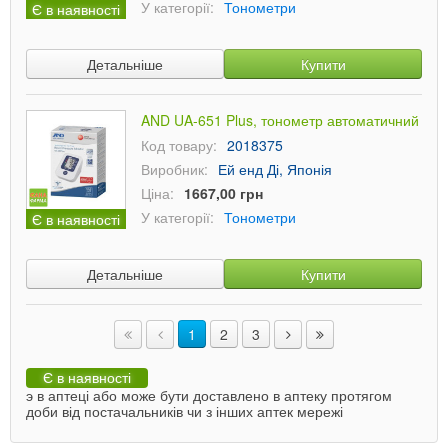
У категорії:
Тонометри
Є в наявності
Детальніше
Купити
AND UA-651 Plus, тонометр автоматичний
Код товару:
2018375
Виробник:
Ей енд Ді, Японія
Ціна:
1667,00 грн
У категорії:
Тонометри
Є в наявності
Детальніше
Купити
1
2
3
Є в наявності
э в аптеці або може бути доставлено в аптеку протягом
доби від постачальників чи з інших аптек мережі