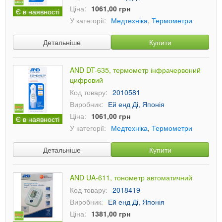
Ціна:
1061,00 грн
Є в наявності
У категорії:
Медтехніка
,
Термометри
Детальніше
Купити
AND DT-635, термометр інфрачервоний
цифровий
Код товару:
2010581
Виробник:
Ей енд Ді, Японія
Ціна:
1061,00 грн
Є в наявності
У категорії:
Медтехніка
,
Термометри
Детальніше
Купити
AND UA-611, тонометр автоматичний
Код товару:
2018419
Виробник:
Ей енд Ді, Японія
Ціна:
1381,00 грн