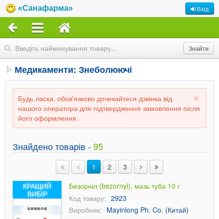
«Санафарма»
Вхід
Медикаменти: Знеболюючі
Будь ласка, обов'язково дочекайтеся дзвінка від
нашого оператора для підтвердження замовлення після
його оформлення.
Знайдено товарів -
95
1
2
3
КРАЩИЙ
Безорніл (bezornyl), мазь туба 10 г
ВИБІР
Код товару:
2923
Виробник:
Mayinlong Ph. Co. (Китай)