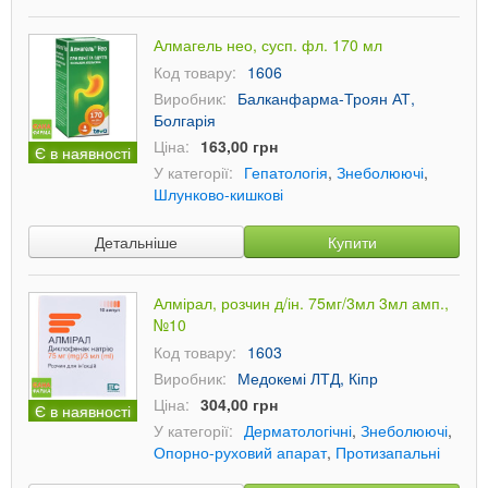
Алмагель нео, сусп. фл. 170 мл
Код товару:
1606
Виробник:
Балканфарма-Троян АТ,
Болгарія
Ціна:
163,00 грн
Є в наявності
У категорії:
Гепатологія
,
Знеболюючі
,
Шлунково-кишкові
Детальніше
Купити
Алмірал, розчин д/ін. 75мг/3мл 3мл амп.,
№10
Код товару:
1603
Виробник:
Медокемі ЛТД, Кіпр
Ціна:
304,00 грн
Є в наявності
У категорії:
Дерматологічні
,
Знеболюючі
,
Опорно-руховий апарат
,
Протизапальні