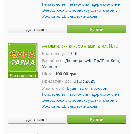
Гепатологія
,
Гінекологія
,
Дерматологічні
,
Знеболюючі
,
Опорно-руховий апарат
,
Урологія
,
Шлунково-кишкові
Детальніше
Купити
Анальгін, р-н д/ін. 50% амп. 2 мл, №10
Код товару:
1815
Виробник:
Дарниця, ФФ, ПрАТ, м.Київ,
Україна
Ціна:
100,00 грн
Є в наявності
Придатний до:
01.05.2029
У категорії:
Вушні та очні засоби
,
Гепатологія
,
Гінекологія
,
Дерматологічні
,
Знеболюючі
,
Опорно-руховий апарат
,
Урологія
,
Шлунково-кишкові
Детальніше
Купити