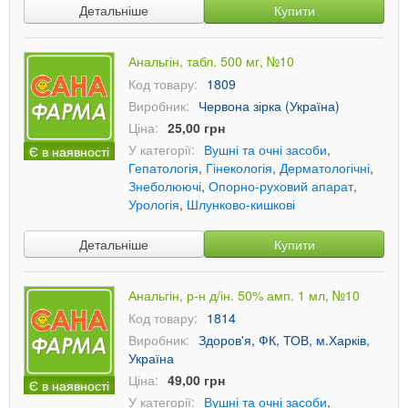
Детальніше
Купити
Анальгін, табл. 500 мг, №10
Код товару:
1809
Виробник:
Червона зірка (Україна)
Ціна:
25,00 грн
У категорії:
Вушні та очні засоби
,
Є в наявності
Гепатологія
,
Гінекологія
,
Дерматологічні
,
Знеболюючі
,
Опорно-руховий апарат
,
Урологія
,
Шлунково-кишкові
Детальніше
Купити
Анальгін, р-н д/ін. 50% амп. 1 мл, №10
Код товару:
1814
Виробник:
Здоров'я, ФК, ТОВ, м.Харків,
Україна
Ціна:
49,00 грн
Є в наявності
У категорії:
Вушні та очні засоби
,