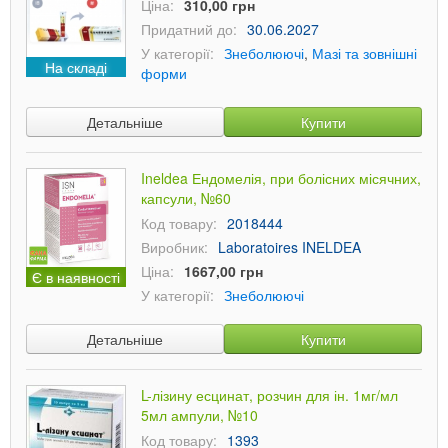
Ціна:
310,00 грн
Придатний до:
30.06.2027
У категорії:
Знеболюючі
,
Мазі та зовнішні
На складі
форми
Детальніше
Купити
Ineldea Ендомелія, при болісних місячних,
капсули, №60
Код товару:
2018444
Виробник:
Laboratoires INELDEA
Ціна:
1667,00 грн
Є в наявності
У категорії:
Знеболюючі
Детальніше
Купити
L-лізину есцинат, розчин для ін. 1мг/мл
5мл ампули, №10
Код товару:
1393