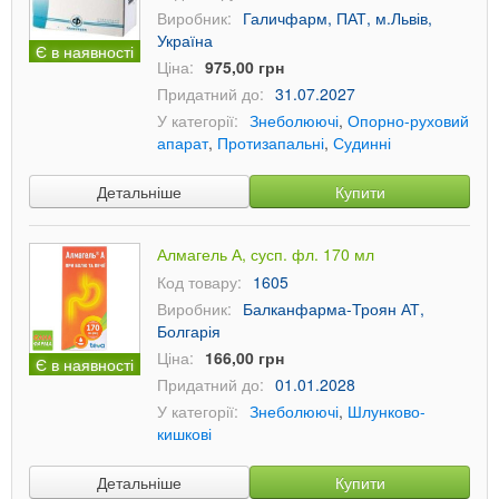
Виробник:
Галичфарм, ПАТ, м.Львів,
Україна
Є в наявності
Ціна:
975,00 грн
Придатний до:
31.07.2027
У категорії:
Знеболюючі
,
Опорно-руховий
апарат
,
Протизапальні
,
Судинні
Детальніше
Купити
Алмагель А, сусп. фл. 170 мл
Код товару:
1605
Виробник:
Балканфарма-Троян АТ,
Болгарія
Ціна:
166,00 грн
Є в наявності
Придатний до:
01.01.2028
У категорії:
Знеболюючі
,
Шлунково-
кишкові
Детальніше
Купити