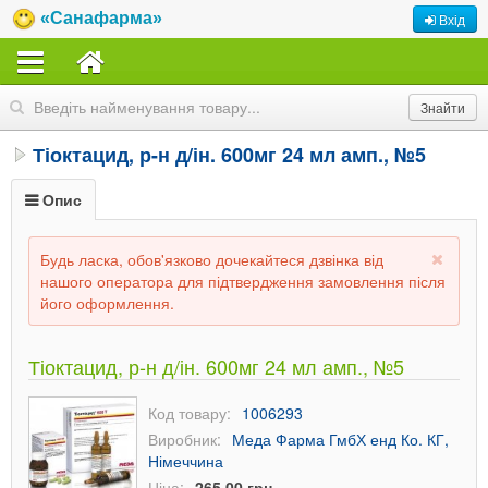
«Санафарма»
Вхід
Тіоктацид, р-н д/ін. 600мг 24 мл амп., №5
Опис
Будь ласка, обов'язково дочекайтеся дзвінка від
нашого оператора для підтвердження замовлення після
його оформлення.
Тіоктацид, р-н д/ін. 600мг 24 мл амп., №5
Код товару:
1006293
Виробник:
Меда Фарма ГмбХ енд Ко. КГ,
Німеччина
Ціна:
265,00 грн