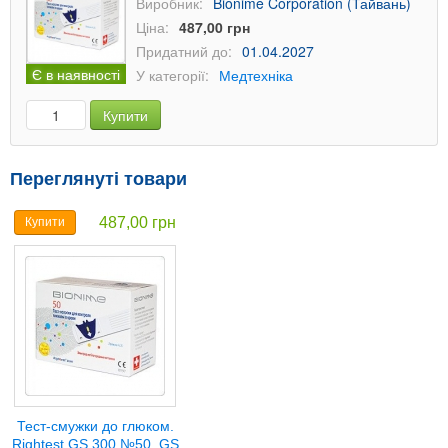
Виробник:
Bionime Corporation (Тайвань)
Ціна:
487,00 грн
Придатний до:
01.04.2027
Є в наявності
У категорії:
Медтехніка
Купити
Переглянуті товари
487,00 грн
Купити
Тест-смужки до глюком.
Rightest GS 300 №50, GS