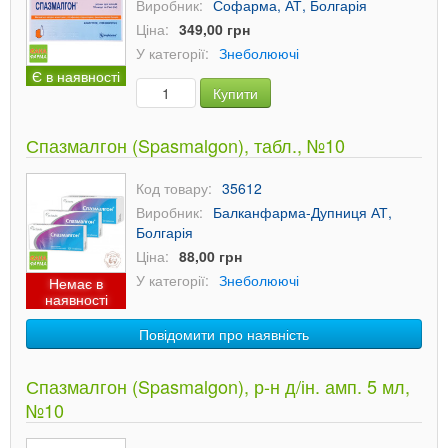
Виробник:
Софарма, АТ, Болгарія
Ціна:
349,00 грн
У категорії:
Знеболюючі
Є в наявності
Купити
Спазмалгон (Spasmalgon), табл., №10
Код товару:
35612
Виробник:
Балканфарма-Дупниця АТ,
Болгарія
Ціна:
88,00 грн
У категорії:
Знеболюючі
Немає в
наявності
Повідомити про наявність
Спазмалгон (Spasmalgon), р-н д/ін. амп. 5 мл,
№10