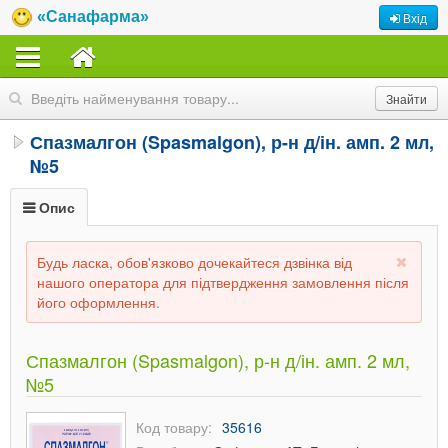
«Санафарма»
Вхід
Спазмалгон (Spasmalgon), р-н д/ін. амп. 2 мл,
№5
Опис
Будь ласка, обов'язково дочекайтеся дзвінка від
нашого оператора для підтвердження замовлення після
його оформлення.
Спазмалгон (Spasmalgon), р-н д/ін. амп. 2 мл,
№5
Код товару:
35616