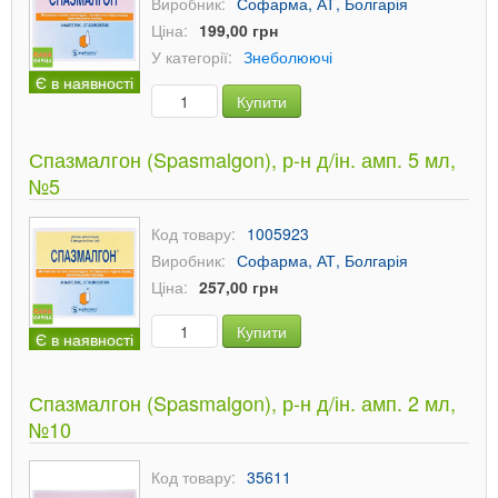
Виробник:
Софарма, АТ, Болгарія
Ціна:
199,00 грн
У категорії:
Знеболюючі
Є в наявності
Купити
Спазмалгон (Spasmalgon), р-н д/ін. амп. 5 мл,
№5
Код товару:
1005923
Виробник:
Софарма, АТ, Болгарія
Ціна:
257,00 грн
Купити
Є в наявності
Спазмалгон (Spasmalgon), р-н д/ін. амп. 2 мл,
№10
Код товару:
35611