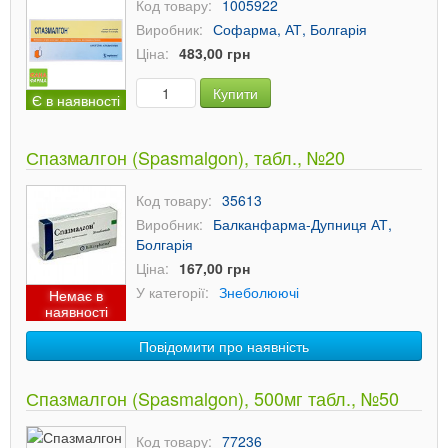
Код товару:
1005922
Виробник:
Софарма, АТ, Болгарія
Ціна:
483,00 грн
Купити
Є в наявності
Спазмалгон (Spasmalgon), табл., №20
Код товару:
35613
Виробник:
Балканфарма-Дупниця АТ,
Болгарія
Ціна:
167,00 грн
У категорії:
Знеболюючі
Немає в
наявності
Повідомити про наявність
Спазмалгон (Spasmalgon), 500мг табл., №50
Код товару:
77236