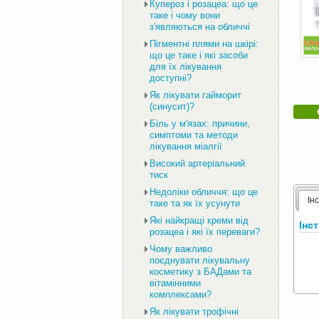
Купероз і розацеа: що це
таке і чому вони
з'являються на обличчі
Пігментні плями на шкірі:
що це таке і які засоби
для їх лікування
доступні?
Як лікувати гайморит
(синусит)?
Біль у м'язах: причини,
симптоми та методи
лікування міалгії
Високий артеріальний
тиск
Недоліки обличчя: що це
Ін
таке та як їх усунути
Які найкращі креми від
Інс
розацеа і які їх переваги?
Чому важливо
поєднувати лікувальну
косметику з БАДами та
вітамінними
комплексами?
Як лікувати трофічні