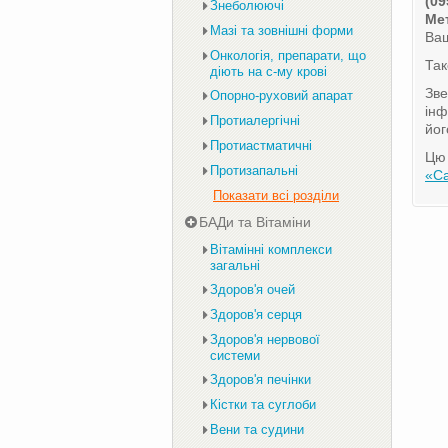
(09
Знеболюючі
Мет
Мазі та зовнішні форми
Ваш
Онкологія, препарати, що
Та
діють на с-му крові
Зве
Опорно-руховий апарат
інф
Протиалергічні
йог
Протиастматичні
Цю 
Протизапальні
«С
Показати всі розділи
БАДи та Вітаміни
Вітамінні комплекси
загальні
Здоров'я очей
Здоров'я серця
Здоров'я нервової
системи
Здоров'я печінки
Кістки та суглоби
Вени та судини