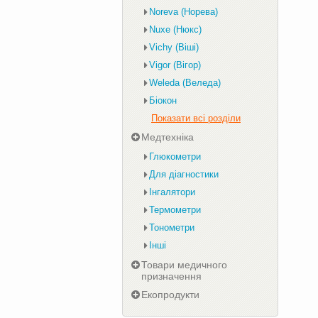
Noreva (Норева)
Nuxe (Нюкс)
Vichy (Віші)
Vigor (Вігор)
Weleda (Веледа)
Біокон
Показати всі розділи
Медтехніка
Глюкометри
Для діагностики
Інгалятори
Термометри
Тонометри
Інші
Товари медичного
призначення
Екопродукти