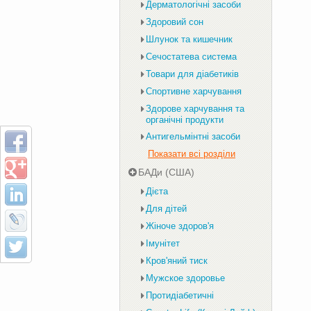
Дерматологічні засоби
Здоровий сон
Шлунок та кишечник
Сечостатева система
Товари для діабетиків
Спортивне харчування
Здорове харчування та
органічні продукти
Антигельмінтні засоби
Показати всі розділи
БАДи (США)
Дієта
Для дітей
Жіноче здоров'я
Імунітет
Кров'яний тиск
Мужское здоровье
Протидіабетичні