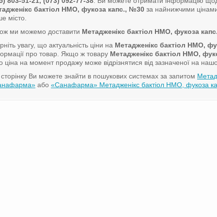
5) 803-51-21, (073) 092-77-38
. Ви можете отримати інформацію щод
адженікс бактіол НМО, фукоза капс., №30
за найнижчими цінами, 
е місто.
кож ми можемо доставити
Метадженікс бактіол НМО, фукоза капс
рніть увагу, що актуальність ціни на
Метадженікс бактіол НМО, фу
ормації про товар. Якщо ж товару
Метадженікс бактіол НМО, фук
о ціна на момент продажу може відрізнятися від зазначеної на нашо
сторінку Ви можете знайти в пошукових системах за запитом
Метад
анафарма»
або
«Санафарма» Метадженікс бактіол НМО, фукоза ка