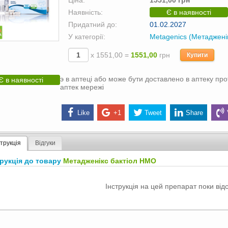
Ціна:
1551,00 грн
Наявність:
Є в наявності
Придатний до:
01.02.2027
У категорії:
Metagenics (Метаджені
х 1551,00 =
1551,00
грн
Купити
э в аптеці або може бути доставлено в аптеку про
Є в наявності
аптек мережі
Like
+1
Tweet
Share
струкція
Відгуки
трукція до товару
Метадженікс бактіол НМО
Інструкція на цей препарат поки відс