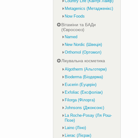
Country Life (Кантрі Лайф)
Metagenics (Метадженікс)
Now Foods
Вітаміни та БАДи
(Євросоюз)
Named
New Nordic (Швеція)
Orthomol (Ортомол)
Лікувальна косметика
Algotherm (Альготерм)
Bioderma (Біодерма)
Eucerin (Еуцерін)
Exfoliac (Ексфоліак)
Filorga (Філорга)
Johnsons (Джонсонс)
La Roche-Posay (Ля Рош-
Позе)
Laino (Ліно)
Lierac (Лієрак)