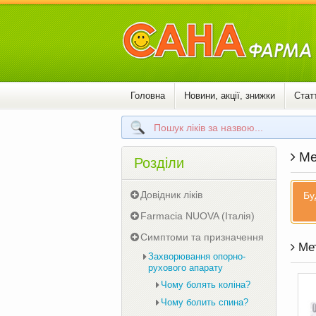
Головна
Новини, акції, знижки
Статт
Ме
Розділи
Довідник ліків
Бу
Farmacia NUOVA (Італія)
Симптоми та призначення
Мет
Захворювання опорно-
рухового апарату
Чому болять коліна?
Чому болить спина?