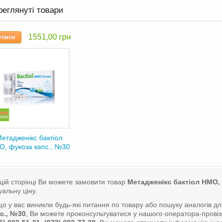
реглянуті товари
1551,00 грн
упити
етадженікс бактіол
, фукоза капс., №30
цій сторінці Ви можете замовити товар
Метадженікс бактіол НМО,
уальну ціну.
о у вас виникли будь-які питання по товару або пошуку аналогів д
с., №30
, Ви можете проконсультуватися у нашого оператора-пров