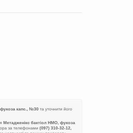
 фукоза капс., №30
та уточнити його
ля
Метадженікс бактіол НМО, фукоза
ізора за телефонами
(097) 310-32-12,