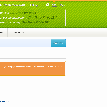
Створити акаунт
Вхід
Укр
Рус
працює:
Пн - Пт з 9°° до 21°°
аявок по телефону:
Пн - Пт з 9°° до 18°°
заявок з сайту:
Пн - Пт з 9°° до 18°°
нас
Контакти
Знайти
ля підтвердження замовлення після його
Бельгія