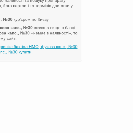
о наявності та пошуку препарату
його вартості та термінів доставки у
., №30
кур'єром по Києву.
коза капс., №30
вказана вище в блоці
оза капс., №30
«немає в наявності», то
му сайті.
женікс бактіол НМО, фукоза капс., №30
пс., №30 купити
.