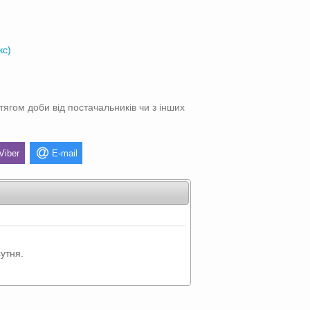
кс)
тягом доби від постачальників чи з інших
Viber
E-mail
утня.