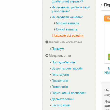
(діабетичні) виразки?
Пе
Як лікувати грибок в паху
у чоловіків?
Як лікувати кашель?
К
Мокрий кашель
Сухий кашель
Показати всі розділи
Італійська косметика
Преміум
Медикаменти
Протидіабетичні
М
Вушні та очні засоби
НМО
Гепатологія
Гінекологія
Гомеопатія
На 
Гормональні препарати
акт
Дерматологічні
Якщ
Заспокійливі
кап