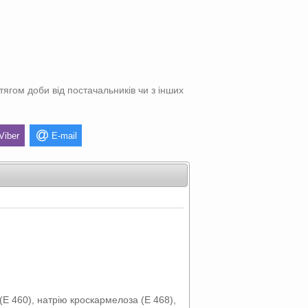
тягом доби від постачальників чи з інших
Viber
E-mail
(E 460), натрію кроскармелоза (E 468),