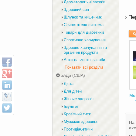
Дерматологічні засоби
Здоровий сон
Пе
Шлунок та кишечник
Сечостатева система
Товари для діабетиків
К
Спортивне харчування
Здорове харчування та
органічні продукти
Антигельмінтні засоби
Показати всі розділи
БАДи (США)
Дієта
Для дітей
Ме
Жіноче здоров'я
Імунітет
Кров'яний тиск
Мужское здоровье
На 
акт
Протидіабетичні