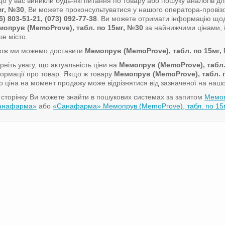
о у вас виникли будь-які питання по товару або пошуку аналогів д
мг, №30
, Ви можете проконсультуватися у нашого оператора-прові
5) 803-51-21, (073) 092-77-38
. Ви можете отримати інформацію щод
мопрув (MemoProve), табл. по 15мг, №30
за найнижчими цінами, й
е місто.
кож ми можемо доставити
Мемопрув (MemoProve), табл. по 15мг,
рніть увагу, що актуальність ціни на
Мемопрув (MemoProve), табл.
ормації про товар. Якщо ж товару
Мемопрув (MemoProve), табл. 
о ціна на момент продажу може відрізнятися від зазначеної на нашо
сторінку Ви можете знайти в пошукових системах за запитом
Мемоп
анафарма»
або
«Санафарма» Мемопрув (MemoProve), табл. по 15м