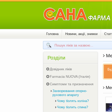
Головна
Новини, акції, знижки
Статт
Ме
Розділи
Довідник ліків
Бу
Farmacia NUOVA (Італія)
Симптоми та призначення
Мем
Захворювання опорно-
рухового апарату
Чому болять коліна?
Чому болить спина?