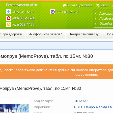
Резервування ліків:
Оплата і доставка
Кошик
310-32-12
092-77-38
(097)
(073)
Аптека 
803-51-21
(095)
Прийом з
Обробка 
092-77-38
(073)
і про здоров'я
Як оформити резерв?
Центри самовивозу
Про 
мопрув (MemoProve), табл. по 15мг, №30
дь ласка, обов'язково дочекайтеся дзвінка від нашого оператора д
оформлення.
опрув (MemoProve), табл. по 15мг, №30
Код товару:
1013132
Виробник:
ЕВЕР Нейро Фарма Гмб