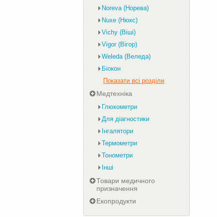
Noreva (Норева)
Nuxe (Нюкс)
Vichy (Віші)
Vigor (Вігор)
Weleda (Веледа)
Біокон
Показати всі розділи
Медтехніка
Глюкометри
Для діагностики
Інгалятори
Термометри
Тонометри
Інші
Товари медичного
призначення
Екопродукти