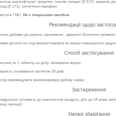
юлоза ацетатфталат, трицетин, магнію стеарат (E 572), кремнію діок
ксид (E 171), синтетичні парафіни.
містить ГМО.
Не є лікарським засобом
Рекомендації щодо застосу
тична добавка до раціону харчування - джерело біологічно активн
авки дієтичні не слід використовувати як заміну повноцінного раціо
Спосіб застосування
ослим по 1 таблетці на добу, запиваючи водою.
валість споживання протягом 30 днів.
слід перевищувати рекомендовану добову норму.
Застереження
ивідуальна чутливість до компонентів продукту, діти до 18 років, ваг
ріод лактації).
Умови зберігання