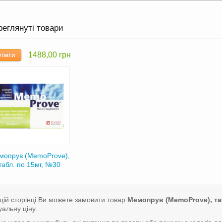
реглянуті товари
1488,00 грн
упити
мопрув (MemoProve),
табл. по 15мг, №30
цій сторінці Ви можете замовити товар
Мемопрув (MemoProve), та
уальну ціну.