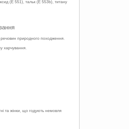
сид (E 551), тальк (E 553b), титану
вання
их речовин природного походження.
ну харчування.
ітні та жінки, що годують немовля