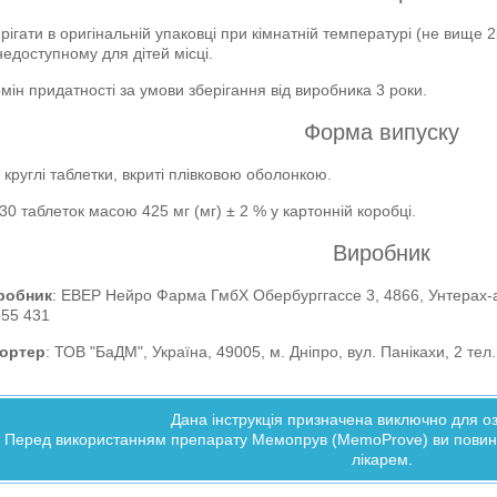
рігати в оригінальній упаковці при кімнатній температурі (не вище 2
недоступному для дітей місці.
мін придатності за умови зберігання від виробника 3 роки.
Форма випуску
і круглі таблетки, вкриті плівковою оболонкою.
30 таблеток масою 425 мг (мг) ± 2 % у картонній коробці.
Виробник
робник
: ЕВЕР Нейро Фарма ГмбХ Обербурггассе 3, 4866, Унтерах-ам
555 431
портер
: ТОВ "БаДМ", Україна, 49005, м. Дніпро, вул. Панікахи, 2 тел
Дана інструкція призначена виключно для 
Перед використанням препарату Мемопрув (MemoProve) ви повинні
лікарем.