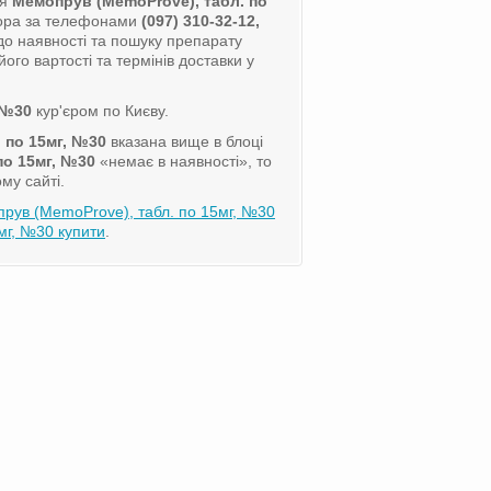
ля
Мемопрув (MemoProve), табл. по
зора за телефонами
(097) 310-32-12,
о наявності та пошуку препарату
ого вартості та термінів доставки у
 №30
кур'єром по Києву.
 по 15мг, №30
вказана вище в блоці
по 15мг, №30
«немає в наявності», то
му сайті.
рув (MemoProve), табл. по 15мг, №30
г, №30 купити
.