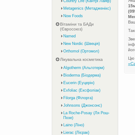
Якщ
Country Life (Кантрі Лайф)
15
Metagenics (Метадженікс)
(09
Now Foods
Ме
Ваш
Вітаміни та БАДи
(Євросоюз)
Та
Named
Зве
New Nordic (Швеція)
інф
йог
Orthomol (Ортомол)
Цю 
Лікувальна косметика
«С
Algotherm (Альготерм)
Bioderma (Біодерма)
Eucerin (Еуцерін)
Exfoliac (Ексфоліак)
Filorga (Філорга)
Johnsons (Джонсонс)
La Roche-Posay (Ля Рош-
Позе)
Laino (Ліно)
Lierac (Лієрак)