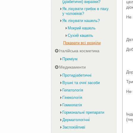
цел
(діабетичні) виразки?
діо
Як лікувати грибок в паху
у чоловіків?
Не 
Як лікувати кашель?
Мокрий кашель
Сухий кашель
Діє
Показати всі розділи
Доб
Італійська косметика
Преміум
Медикаменти
Дор
Протидіабетичні
Три
Вушні та очні засоби
Гепатологія
Не 
Гінекологія
Гомеопатія
Гормональні препарати
Інд
(пе
Дерматологічні
Заспокійливі