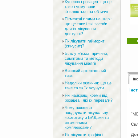
Купероз і розацеа: що це
таке і чому вони
з'являються на обличчі
Пігментні плями на шкірі:
що це таке і які засоби
для їх лікування
доступні?
Як лікувати гайморит
(синусит)?
Біль у м'язах: причини,
симптоми та методи
лікування міалгії
Високий артеріальний
тиск
Ін
Недоліки обличчя: що це
таке та як їх усунути
Інс
Які найкращі креми від
розацеа і які їх переваги?
Чому важливо
поєднувати лікувальну
"М
косметику з БАДами та
вітамінними
Скл
комплексами?
До
Як лікувати трофічні