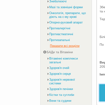
Знеболюючі
Збе
Мазі та зовнішні форми
та 
Онкологія, препарати, що
діють на с-му крові
Тер
Опорно-руховий апарат
Протиалергічні
Протиастматичні
Біл
Протизапальні
По 
Показати всі розділи
БАДи та Вітаміни
Вітамінні комплекси
Ви
загальні
20
Здоров'я очей
Здоров'я серця
Ім
Здоров'я нервової
системи
Здоров'я печінки
Кістки та суглоби
Вени та судини