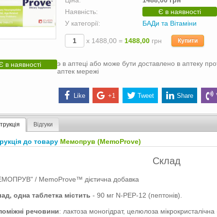
Ціна:
1488,00 грн
Наявність:
Є в наявності
У категорії:
БАДи та Вітаміни
х 1488,00 =
1488,00
грн
Купити
э в аптеці або може бути доставлено в аптеку про
Є в наявності
аптек мережі
Like
+1
Tweet
Share
струкція
Відгуки
трукція до товару
Мемопрув (MemoProve)
Склад
ЕМOПРУВ" / MemoProve™ дієтична добавка
ад, одна таблетка містить
- 90 мг N-PEP-12 (пептонів).
поміжні речовини
: лактоза моногідрат, целюлоза мікрокристалічна 