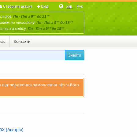
Створити акаунт
Вхід
Укр
Рус
працює:
Пн - Пт з 9°° до 21°°
аявок по телефону:
Пн - Пт з 9°° до 18°°
заявок з сайту:
Пн - Пт з 9°° до 18°°
нас
Контакти
Знайти
ля підтвердження замовлення після його
Х (Австрія)